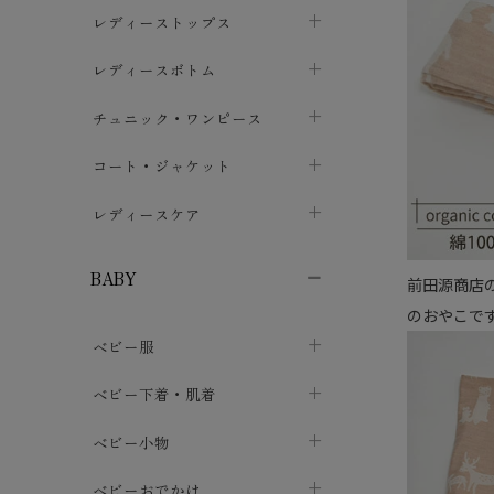
ブラジャー
レディーストップス
chevron_right
ショーツ
カットソー・Tシャツ
レディースボトム
chevron_right
chevron_right
レディースインナー・肌着
シャツ・ブラウス
スカート
chevron_right
チュニック・ワンピース
chevron_right
chevron_right
レギンス・スパッツ
パーカー・スウェット
レディースパンツ
半袖・袖なし
chevron_right
chevron_right
コート・ジャケット
chevron_right
chevron_right
パジャマ・ルームウェア
カーディガン・ボレロ・ベスト
長袖・７分袖
chevron_right
chevron_right
レディースケア
chevron_right
ニット・セーター
chevron_right
布ナプキン
chevron_right
BABY
前田源商店
パンティライナー
chevron_right
のおやこで
ベビー服
紙ナプキン
chevron_right
カバーオール・ロンパース
ベビー下着・肌着
chevron_right
セパレート・上下セット
コンビ肌着
ベビー小物
chevron_right
chevron_right
トップス
パンツ・オーバーパンツ
ベビー小物・雑貨
chevron_right
ベビーおでかけ
chevron_right
chevron_right