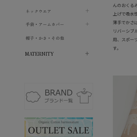
んのおくる
ハイソックス
バッグ・ポシェット
タオルハンカチ
chevron_right
ネックウエア
chevron_right
chevron_right
上げで吸水
五本指・足袋ソックス
薄手でかさ
ガーゼハンカチ
マフラー
chevron_right
手袋・アームカバー
chevron_right
chevron_right
リバーシブ
タイツ
ハンカチ
ストール
chevron_right
ショート丈
chevron_right
chevron_right
帽子・かさ・その他
chevron_right
用、スポー
レッグウォーマー
す。
ネックカバー・スヌード
chevron_right
ロング丈
chevron_right
chevron_right
MATERNITY
マタニティウェア・授乳服
マタニティウェア・授乳服
授乳下着・パジャマ
chevron_right
マタニティ・授乳ブラジャー
マタ
ニティ・ママ雑貨
chevron_right
授乳パッド
授乳ケープ
chevron_right
chevron_right
マタニティショーツ
授乳クッション・枕
chevron_right
chevron_right
マタニティ・授乳インナー