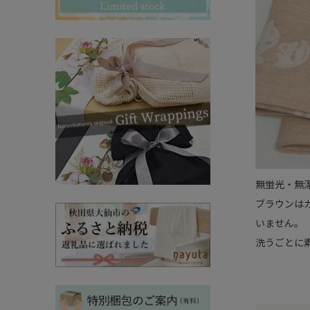
その他ママ雑貨
chevron_right
chevron_right
妊婦帯・産前産後ガードル
chevron_right
マタニティ・授乳パジャマ
chevron_right
無蛍光・無
ブラウンは
いません。
洗うごとに