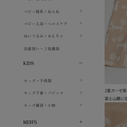
ボトムス
ボディスーツ
ベビー帽子
ベビーキャリー
chevron_right
chevron_right
ベビー寝具・ねんね
chevron_right
chevron_right
セレモニードレス
短肌着・長肌着
スタイ・よだれかけ
おでかけ用品・カバー・シート
chevron_right
ベビースリーパー
chevron_right
chevron_right
ベビー入浴・ヘルスケア
chevron_right
chevron_right
ワンピース・チュニック
肌着・下着
ミトン・手袋
chevron_right
ベビーパジャマ
chevron_right
ベビーおむつ・おむつカバー
chevron_right
ぬいぐるみ・おもちゃ
chevron_right
chevron_right
上着・アウター
ベビーおむつ・おむつカバー
靴下・タイツ
chevron_right
ベビー布団・シーツ
chevron_right
トレーニングパンツ
chevron_right
ファーストトイ
chevron_right
chevron_right
出産祝い・ご祝儀袋
chevron_right
トレーニングパンツ
レッグウォーマー・サポーター
ベビー枕・カバー
chevron_right
ベビーお風呂・ケア用品
chevron_right
ぬいぐるみ
chevron_right
chevron_right
chevron_right
KIDS
ベビー・キッズ腹巻
ベビーフェンス・安全用品
ガーゼ・クロス
chevron_right
知育玩具
chevron_right
chevron_right
chevron_right
キッズ・子供服
ブーティ・シューズ
ベビーおくるみ・アフガン
授乳クッション・枕
chevron_right
あみぐるみ
chevron_right
chevron_right
chevron_right
2重ガーゼ
子供トップス
キッズ下着・パジャマ
マフラー
chevron_right
chevron_right
富士山麓に
子供カーディガン・ベスト
子供肌着下着
キッズ雑貨・小物
汗取りパッド
chevron_right
chevron_right
chevron_right
子供チュニック・ワンピース
子供靴下
子供帽子
chevron_right
chevron_right
chevron_right
MEN'S