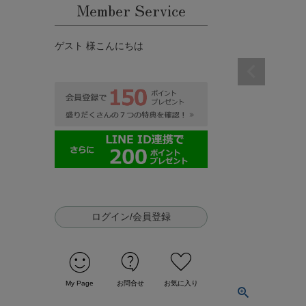
Member Service
ゲスト 様こんにちは
ログイン/会員登録
sentiment_satisfied
contact_support
favorite
My Page
お問合せ
お気に入り