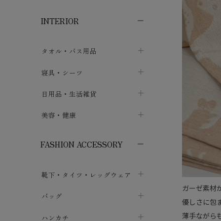
子供ボトムス
子供タイツ・レギンス
子供雑貨
chevron_right
chevron_right
chevron_right
INTERIOR
メンズ下着・パジャマ
子供上着・アウター
子供パジャマ
chevron_right
chevron_right
メンズインナー・肌着
メンズファッション
子供ローブ
chevron_right
chevron_right
タオル・バス用品
ボクサーパンツ
シャツ・カットソー
chevron_right
chevron_right
タオル
寝具・シーツ
chevron_right
ブリーフ
セーター・トレーナー・パーカ
chevron_right
chevron_right
バス用品
ベッドシーツ
日用品・生活雑貨
chevron_right
chevron_right
トランクス
ボトムス
chevron_right
chevron_right
布団カバー・カバーセット
クッション
美容・健康
chevron_right
chevron_right
アンダーパンツ・ももひき
コート・上着
chevron_right
chevron_right
枕・ピローケース
生地・手芸用品
マスク
chevron_right
chevron_right
chevron_right
FASHION ACCESSORY
メンズパジャマ
chevron_right
防水シート
スリッパ・ルームシューズ
コットン・綿棒
chevron_right
chevron_right
chevron_right
靴下・タイツ・レッグウェア
ケット・綿毛布
せっけん・洗剤
ガーゼ
chevron_right
chevron_right
chevron_right
ガーゼ素材
フットカバー・アンクレット
布団
バッグ
その他小物・雑貨
chevron_right
保湿・スキンケア・サポーター
chevron_right
chevron_right
chevron_right
優しさに包
ソックス
薄手ながら
巾着・ポーチ
ヨガマット・カーペット
ハンカチ
chevron_right
カイロ・湯たんぽ
chevron_right
chevron_right
chevron_right