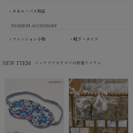
NATURAPURA（ナチュラプラ）
NewNative（ニューネイティブ）
タオル・バス用品
chevron_right
Nukleus（ニュクレス）
FASHION ACCESSORY
ファッション小物
靴下・タイツ
chevron_right
chevron_right
NEW ITEM
インテリアカテゴリの新着アイテム