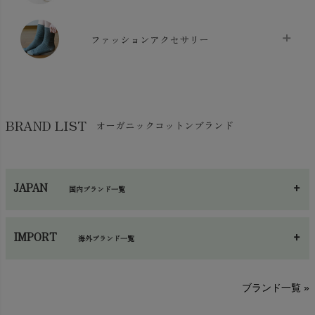
生地・手芸用品
chevron_right
防水シート
chevron_right
マスク
chevron_right
スリッパ・ルームシューズ
chevron_right
ケット・綿毛布
ファッションアクセサリー
chevron_right
コットン・綿棒
chevron_right
せっけん・洗剤
chevron_right
布団
chevron_right
靴下・タイツ・レッグウェア
chevron_right
ガーゼ
chevron_right
その他小物・雑貨
chevron_right
バッグ
chevron_right
保湿・スキンケア・サポーター
chevron_right
ヨガマット・カーペット
BRAND LIST
オーガニックコットンブランド
chevron_right
ハンカチ
chevron_right
カイロ・湯たんぽ
chevron_right
ネックウエア
chevron_right
JAPAN
国内ブランド一覧
手袋・アームカバー
chevron_right
あ～さ
へ～わ
し～ふ
帽子・かさ・その他
chevron_right
IMPORT
海外ブランド一覧
sisam（シサム）
A～G
O～Z
H～N
ブランド一覧 »
SISIFILLE（シシフィーユ）
Think-B（シンクビー）