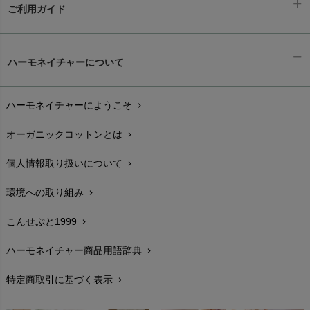
ご利用ガイド
ギフトラッピング
chevron_right
ハーモネイチャーについて
お支払い方法
chevron_right
ハーモネイチャーにようこそ
chevron_right
配送と送料
chevron_right
オーガニックコットンとは
chevron_right
在庫状況と発送予定
chevron_right
個人情報取り扱いについて
chevron_right
サイズ・寸法
chevron_right
環境への取り組み
chevron_right
生地・素材
chevron_right
こんせぷと1999
chevron_right
お手入れについて
chevron_right
ハーモネイチャー商品用語辞典
chevron_right
レビューを書こう
chevron_right
特定商取引に基づく表示
chevron_right
返品交換
chevron_right