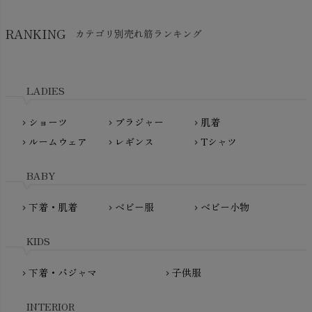
HAPPY PLACE（ハッピープレイス）
SkinAware（スキンアウェア）
Hatley（ハットレイ）
RANKING
カテゴリ別売れ筋ランキング
生活アートクラブ
kidscase（キッズケース）
Tsukuba Cotton（つくばコットン）
LITTLE INDIANS（リトルインディアンズ）
天衣無縫
L'ovedbaby（ラブドベビー）
LADIES
nanadecor（ナナデェコール）
Lovingly Organics（ラビングリー）
nayuta（ナユタ）
ショーツ
ブラジャー
肌着
Madame MO（マダムモー）
chevron_right
chevron_right
chevron_right
ぬくぐるみ工房
ルームウェア
レギンス
Tシャツ
maggies（マギーズ）
chevron_right
chevron_right
chevron_right
HAYASHI
MAINIO（マイニオ）
Haruulala（ハルウララ）
BABY
MATONA（マトナ）
Pantyliners Organics（パンティライナーズ）
MAUD N LIL（モード・ン・リル）
下着・肌着
ベビー服
ベビー小物
chevron_right
chevron_right
chevron_right
PeopleTree（ピープルツリー）
maxomorra（マクソモーラ）
plantia（プランティア）
mini rodini（ミニロディーニ）
KIDS
PRISTINE（プリスティン）
Molo（モロ）
fromF（フロムエフ）
下着・パジャマ
子供服
chevron_right
chevron_right
My Little Cozmo（マイリトルコズモ）
nadadelazos（ナダデラゾス）
INTERIOR