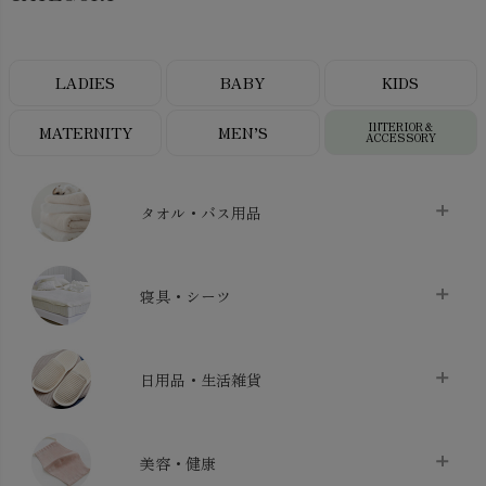
LADIES
BABY
KIDS
INTERIOR＆
MATERNITY
MEN’S
ACCESSORY
タオル・バス用品
タオル
chevron_right
寝具・シーツ
バス用品
chevron_right
ベッドシーツ
chevron_right
日用品・生活雑貨
布団カバー・カバーセット
chevron_right
クッション
chevron_right
枕・ピローケース
chevron_right
美容・健康