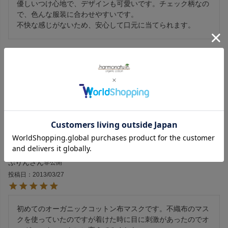
優しいつけ心地で、デザインも可愛いです。チェック柄なの
で、色んな服装に合わせやすいです。

不快な感じがないため、安心して口元に当てられます。
Rosetea
17
非公開
購入者
投稿日
2020/06/07
紐で調整もできます。チェック柄で、ちょっとしたおしゃれ
にもなります。
ぷりん
非公開
投稿日
2013/03/27
初めてのオーガニックコットン布マスクです。不織布のマス
クを使っていたのですが着けた時に目に刺激があったのでオ