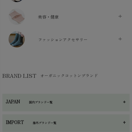
布団カバー・カバーセット
chevron_right
クッション
chevron_right
枕・ピローケース
chevron_right
美容・健康
生地・手芸用品
chevron_right
防水シート
chevron_right
マスク
chevron_right
スリッパ・ルームシューズ
chevron_right
ケット・綿毛布
ファッションアクセサリー
chevron_right
コットン・綿棒
chevron_right
せっけん・洗剤
chevron_right
布団
chevron_right
靴下・タイツ・レッグウェア
chevron_right
ガーゼ
chevron_right
その他小物・雑貨
chevron_right
バッグ
chevron_right
保湿・スキンケア・サポーター
chevron_right
ヨガマット・カーペット
BRAND LIST
オーガニックコットンブランド
chevron_right
ハンカチ
chevron_right
カイロ・湯たんぽ
chevron_right
ネックウエア
chevron_right
JAPAN
国内ブランド一覧
手袋・アームカバー
chevron_right
あ～さ
へ～わ
し～ふ
帽子・かさ・その他
chevron_right
IMPORT
海外ブランド一覧