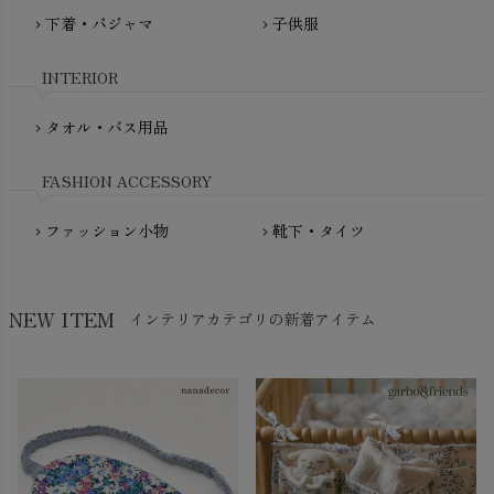
Molo（モロ）
fromF（フロムエフ）
下着・パジャマ
子供服
chevron_right
chevron_right
My Little Cozmo（マイリトルコズモ）
nadadelazos（ナダデラゾス）
INTERIOR
NATURAPURA（ナチュラプラ）
NewNative（ニューネイティブ）
タオル・バス用品
chevron_right
Nukleus（ニュクレス）
FASHION ACCESSORY
ファッション小物
靴下・タイツ
chevron_right
chevron_right
NEW ITEM
インテリアカテゴリの新着アイテム