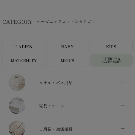
CATEGORY
オーガニックコットンカテゴリ
LADIES
BABY
KIDS
INTERIOR＆
MATERNITY
MEN’S
ACCESSORY
タオル・バス用品
タオル
chevron_right
寝具・シーツ
バス用品
chevron_right
ベッドシーツ
chevron_right
日用品・生活雑貨