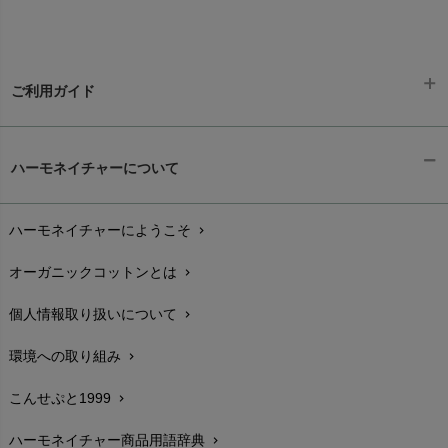
ご利用ガイド
ギフトラッピング
chevron_right
ハーモネイチャーについて
お支払い方法
chevron_right
ハーモネイチャーにようこそ
chevron_right
配送と送料
chevron_right
オーガニックコットンとは
chevron_right
在庫状況と発送予定
chevron_right
個人情報取り扱いについて
chevron_right
サイズ・寸法
chevron_right
環境への取り組み
chevron_right
生地・素材
chevron_right
こんせぷと1999
chevron_right
お手入れについて
chevron_right
ハーモネイチャー商品用語辞典
chevron_right
レビューを書こう
chevron_right