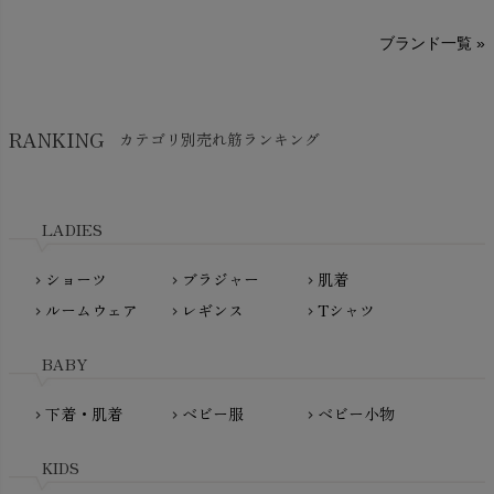
sisam（シサム）
A～G
O～Z
H～N
ブランド一覧 »
SISIFILLE（シシフィーユ）
Think-B（シンクビー）
HAPPY PLACE（ハッピープレイス）
SkinAware（スキンアウェア）
Hatley（ハットレイ）
RANKING
カテゴリ別売れ筋ランキング
生活アートクラブ
kidscase（キッズケース）
Tsukuba Cotton（つくばコットン）
LITTLE INDIANS（リトルインディアンズ）
天衣無縫
L'ovedbaby（ラブドベビー）
LADIES
nanadecor（ナナデェコール）
Lovingly Organics（ラビングリー）
nayuta（ナユタ）
ショーツ
ブラジャー
肌着
Madame MO（マダムモー）
chevron_right
chevron_right
chevron_right
ぬくぐるみ工房
ルームウェア
レギンス
Tシャツ
maggies（マギーズ）
chevron_right
chevron_right
chevron_right
HAYASHI
MAINIO（マイニオ）
Haruulala（ハルウララ）
BABY
MATONA（マトナ）
Pantyliners Organics（パンティライナーズ）
MAUD N LIL（モード・ン・リル）
下着・肌着
ベビー服
ベビー小物
chevron_right
chevron_right
chevron_right
PeopleTree（ピープルツリー）
maxomorra（マクソモーラ）
plantia（プランティア）
mini rodini（ミニロディーニ）
KIDS
PRISTINE（プリスティン）