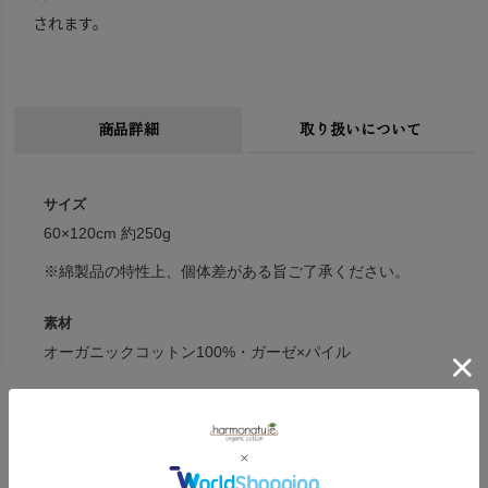
されます。
商品詳細
取り扱いについて
サイズ
60×120cm 約250g
※綿製品の特性上、個体差がある旨ご了承ください。
素材
オーガニックコットン100%・ガーゼ×パイル
カラー
アーバンブルー・シックグレー
無蛍光・反応染料染色