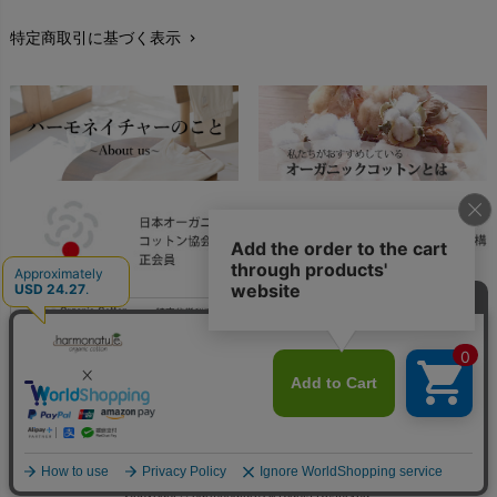
特定商取引に基づく表示
chevron_right
返品交換
chevron_right
FAXでのご注文
chevron_right
お問い合わせ
chevron_right
Copyright © harmonature All Rights Reserved.