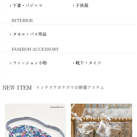
fromF（フロムエフ）
下着・パジャマ
子供服
chevron_right
chevron_right
My Little Cozmo（マイリトルコズモ）
nadadelazos（ナダデラゾス）
INTERIOR
NATURAPURA（ナチュラプラ）
NewNative（ニューネイティブ）
タオル・バス用品
chevron_right
Nukleus（ニュクレス）
FASHION ACCESSORY
ファッション小物
靴下・タイツ
chevron_right
chevron_right
NEW ITEM
インテリアカテゴリの新着アイテム