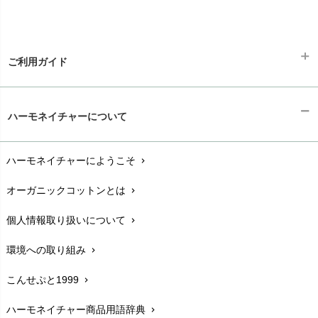
ご利用ガイド
ギフトラッピング
chevron_right
ハーモネイチャーについて
お支払い方法
chevron_right
ハーモネイチャーにようこそ
chevron_right
配送と送料
chevron_right
オーガニックコットンとは
chevron_right
在庫状況と発送予定
chevron_right
個人情報取り扱いについて
chevron_right
サイズ・寸法
chevron_right
環境への取り組み
chevron_right
生地・素材
chevron_right
こんせぷと1999
chevron_right
お手入れについて
chevron_right
ハーモネイチャー商品用語辞典
chevron_right
レビューを書こう
chevron_right