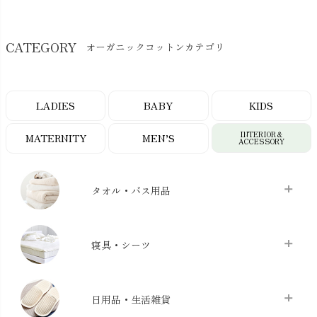
CATEGORY
オーガニックコットンカテゴリ
LADIES
BABY
KIDS
INTERIOR＆
MATERNITY
MEN’S
ACCESSORY
タオル・バス用品
タオル
chevron_right
寝具・シーツ
バス用品
chevron_right
ベッドシーツ
chevron_right
日用品・生活雑貨