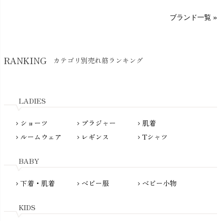
sisam（シサム）
A～G
O～Z
H～N
ブランド一覧 »
SISIFILLE（シシフィーユ）
Think-B（シンクビー）
HAPPY PLACE（ハッピープレイス）
SkinAware（スキンアウェア）
Hatley（ハットレイ）
RANKING
カテゴリ別売れ筋ランキング
生活アートクラブ
kidscase（キッズケース）
Tsukuba Cotton（つくばコットン）
LITTLE INDIANS（リトルインディアンズ）
天衣無縫
L'ovedbaby（ラブドベビー）
LADIES
nanadecor（ナナデェコール）
Lovingly Organics（ラビングリー）
nayuta（ナユタ）
ショーツ
ブラジャー
肌着
Madame MO（マダムモー）
chevron_right
chevron_right
chevron_right
ぬくぐるみ工房
ルームウェア
レギンス
Tシャツ
maggies（マギーズ）
chevron_right
chevron_right
chevron_right
HAYASHI
MAINIO（マイニオ）
Haruulala（ハルウララ）
BABY
MATONA（マトナ）
Pantyliners Organics（パンティライナーズ）
MAUD N LIL（モード・ン・リル）
下着・肌着
ベビー服
ベビー小物
chevron_right
chevron_right
chevron_right
PeopleTree（ピープルツリー）
maxomorra（マクソモーラ）
plantia（プランティア）
mini rodini（ミニロディーニ）
KIDS
PRISTINE（プリスティン）
Molo（モロ）