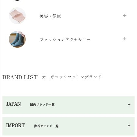
布団カバー・カバーセット
chevron_right
クッション
chevron_right
枕・ピローケース
chevron_right
美容・健康
生地・手芸用品
chevron_right
防水シート
chevron_right
マスク
chevron_right
スリッパ・ルームシューズ
chevron_right
ケット・綿毛布
ファッションアクセサリー
chevron_right
コットン・綿棒
chevron_right
せっけん・洗剤
chevron_right
布団
chevron_right
靴下・タイツ・レッグウェア
chevron_right
ガーゼ
chevron_right
その他小物・雑貨
chevron_right
バッグ
chevron_right
保湿・スキンケア・サポーター
chevron_right
ヨガマット・カーペット
BRAND LIST
オーガニックコットンブランド
chevron_right
ハンカチ
chevron_right
カイロ・湯たんぽ
chevron_right
ネックウエア
chevron_right
JAPAN
国内ブランド一覧
手袋・アームカバー
chevron_right
あ～さ
へ～わ
し～ふ
帽子・かさ・その他
chevron_right
IMPORT
海外ブランド一覧