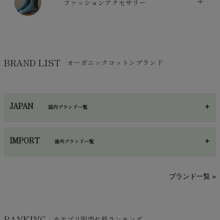
ケット・綿毛布
ファッションアクセサリー
chevron_right
コットン・綿棒
chevron_right
せっけん・洗剤
chevron_right
布団
chevron_right
靴下・タイツ・レッグウェア
chevron_right
ガーゼ
chevron_right
その他小物・雑貨
chevron_right
バッグ
chevron_right
保湿・スキンケア・サポーター
chevron_right
ヨガマット・カーペット
BRAND LIST
オーガニックコットンブランド
chevron_right
ハンカチ
chevron_right
カイロ・湯たんぽ
chevron_right
ネックウエア
chevron_right
JAPAN
国内ブランド一覧
手袋・アームカバー
chevron_right
あ～さ
へ～わ
し～ふ
帽子・かさ・その他
chevron_right
IMPORT
海外ブランド一覧
sisam（シサム）
A～G
O～Z
H～N
ブランド一覧 »
SISIFILLE（シシフィーユ）
Think-B（シンクビー）
HAPPY PLACE（ハッピープレイス）
SkinAware（スキンアウェア）
Hatley（ハットレイ）
RANKING
カテゴリ別売れ筋ランキング
生活アートクラブ