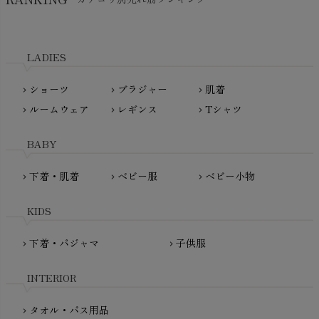
kidscase（キッズケース）
Tsukuba Cotton（つくばコットン）
LITTLE INDIANS（リトルインディアンズ）
天衣無縫
L'ovedbaby（ラブドベビー）
LADIES
nanadecor（ナナデェコール）
Lovingly Organics（ラビングリー）
nayuta（ナユタ）
ショーツ
ブラジャー
肌着
Madame MO（マダムモー）
chevron_right
chevron_right
chevron_right
ぬくぐるみ工房
ルームウェア
レギンス
Tシャツ
maggies（マギーズ）
chevron_right
chevron_right
chevron_right
HAYASHI
MAINIO（マイニオ）
Haruulala（ハルウララ）
BABY
MATONA（マトナ）
Pantyliners Organics（パンティライナーズ）
MAUD N LIL（モード・ン・リル）
下着・肌着
ベビー服
ベビー小物
chevron_right
chevron_right
chevron_right
PeopleTree（ピープルツリー）
maxomorra（マクソモーラ）
plantia（プランティア）
mini rodini（ミニロディーニ）
KIDS
PRISTINE（プリスティン）
Molo（モロ）
fromF（フロムエフ）
下着・パジャマ
子供服
chevron_right
chevron_right
My Little Cozmo（マイリトルコズモ）
nadadelazos（ナダデラゾス）
INTERIOR
NATURAPURA（ナチュラプラ）
NewNative（ニューネイティブ）
タオル・バス用品
chevron_right