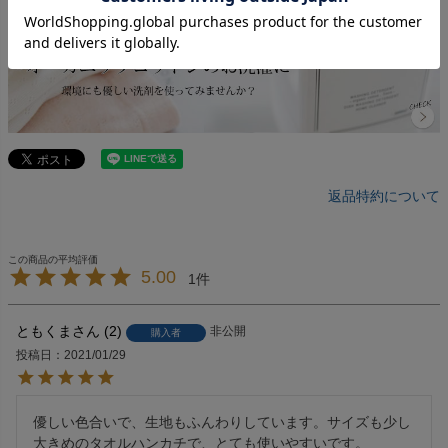
返品特約について
5.00
1
ともくま
2
非公開
購入者
投稿日
2021/01/29
優しい色合いで、生地もふんわりしています。サイズも少し
大きめのタオルハンカチで、とても使いやすいです。