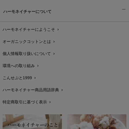
ギフトラッピング
chevron_right
ハーモネイチャーについて
お支払い方法
chevron_right
ハーモネイチャーにようこそ
chevron_right
配送と送料
chevron_right
オーガニックコットンとは
chevron_right
在庫状況と発送予定
chevron_right
個人情報取り扱いについて
chevron_right
サイズ・寸法
chevron_right
環境への取り組み
chevron_right
生地・素材
chevron_right
こんせぷと1999
chevron_right
お手入れについて
chevron_right
ハーモネイチャー商品用語辞典
chevron_right
レビューを書こう
chevron_right
特定商取引に基づく表示
chevron_right
返品交換
chevron_right
FAXでのご注文
chevron_right
お問い合わせ
chevron_right