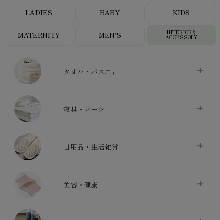
LADIES
BABY
KIDS
INTERIOR＆
MATERNITY
MEN’S
ACCESSORY
タオル・バス用品
タオル
chevron_right
寝具・シーツ
バス用品
chevron_right
ベッドシーツ
chevron_right
日用品・生活雑貨
布団カバー・カバーセット
chevron_right
クッション
chevron_right
枕・ピローケース
chevron_right
美容・健康
生地・手芸用品
chevron_right
防水シート
chevron_right
マスク
chevron_right
スリッパ・ルームシューズ
chevron_right