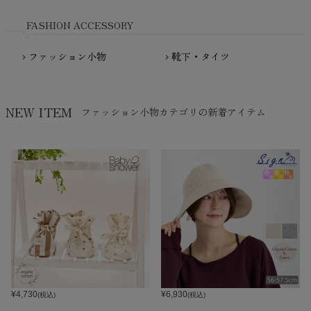
Nukleus（ニュクレス）
FASHION ACCESSORY
ファッション小物
靴下・タイツ
chevron_right
chevron_right
NEW ITEM
ファッション小物カテゴリの新着アイテム
¥
4,730
¥
6,930
(税込)
(税込)