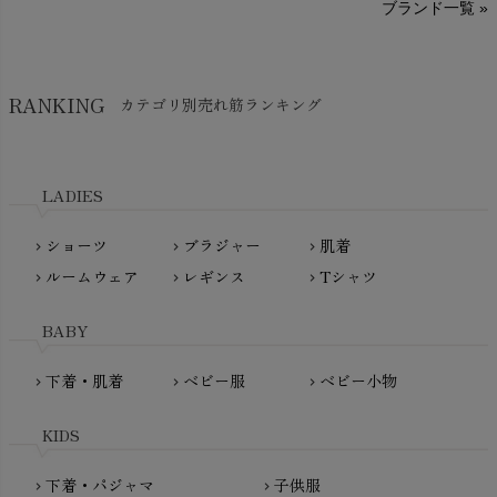
ブランド一覧 »
SISIFILLE（シシフィーユ）
Think-B（シンクビー）
HAPPY PLACE（ハッピープレイス）
SkinAware（スキンアウェア）
Hatley（ハットレイ）
RANKING
カテゴリ別売れ筋ランキング
生活アートクラブ
kidscase（キッズケース）
Tsukuba Cotton（つくばコットン）
LITTLE INDIANS（リトルインディアンズ）
天衣無縫
L'ovedbaby（ラブドベビー）
LADIES
nanadecor（ナナデェコール）
Lovingly Organics（ラビングリー）
nayuta（ナユタ）
ショーツ
ブラジャー
肌着
Madame MO（マダムモー）
chevron_right
chevron_right
chevron_right
ぬくぐるみ工房
ルームウェア
レギンス
Tシャツ
maggies（マギーズ）
chevron_right
chevron_right
chevron_right
HAYASHI
MAINIO（マイニオ）
Haruulala（ハルウララ）
BABY
MATONA（マトナ）
Pantyliners Organics（パンティライナーズ）
MAUD N LIL（モード・ン・リル）
下着・肌着
ベビー服
ベビー小物
chevron_right
chevron_right
chevron_right
PeopleTree（ピープルツリー）
maxomorra（マクソモーラ）
plantia（プランティア）
mini rodini（ミニロディーニ）
KIDS
PRISTINE（プリスティン）
Molo（モロ）
fromF（フロムエフ）
下着・パジャマ
子供服
chevron_right
chevron_right
My Little Cozmo（マイリトルコズモ）