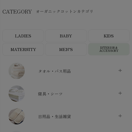
CATEGORY
オーガニックコットンカテゴリ
LADIES
BABY
KIDS
INTERIOR＆
MATERNITY
MEN’S
ACCESSORY
タオル・バス用品
タオル
chevron_right
寝具・シーツ
バス用品
chevron_right
ベッドシーツ
chevron_right
日用品・生活雑貨
布団カバー・カバーセット
chevron_right