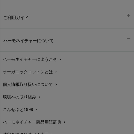
ご利用ガイド
ギフトラッピング
chevron_right
ハーモネイチャーについて
お支払い方法
chevron_right
ハーモネイチャーにようこそ
chevron_right
配送と送料
chevron_right
オーガニックコットンとは
chevron_right
在庫状況と発送予定
chevron_right
個人情報取り扱いについて
chevron_right
サイズ・寸法
chevron_right
環境への取り組み
chevron_right
生地・素材
chevron_right
こんせぷと1999
chevron_right
お手入れについて
chevron_right
ハーモネイチャー商品用語辞典
chevron_right
レビューを書こう
chevron_right