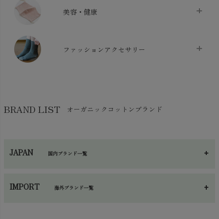
クッション
chevron_right
枕・ピローケース
chevron_right
美容・健康
生地・手芸用品
chevron_right
防水シート
chevron_right
マスク
chevron_right
スリッパ・ルームシューズ
chevron_right
ケット・綿毛布
ファッションアクセサリー
chevron_right
コットン・綿棒
chevron_right
せっけん・洗剤
chevron_right
布団
chevron_right
靴下・タイツ・レッグウェア
chevron_right
ガーゼ
chevron_right
その他小物・雑貨
chevron_right
バッグ
chevron_right
保湿・スキンケア・サポーター
chevron_right
ヨガマット・カーペット
BRAND LIST
オーガニックコットンブランド
chevron_right
ハンカチ
chevron_right
カイロ・湯たんぽ
chevron_right
ネックウエア
chevron_right
JAPAN
国内ブランド一覧
手袋・アームカバー
chevron_right
あ～さ
へ～わ
し～ふ
帽子・かさ・その他
chevron_right
IMPORT
海外ブランド一覧
sisam（シサム）
A～G
O～Z
H～N