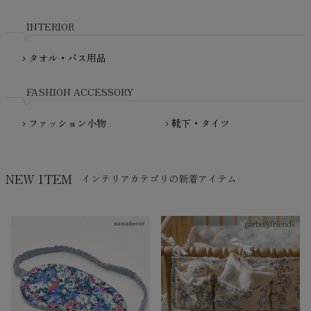
nadadelazos（ナダデラゾス）
INTERIOR
NATURAPURA（ナチュラプラ）
NewNative（ニューネイティブ）
タオル・バス用品
chevron_right
Nukleus（ニュクレス）
FASHION ACCESSORY
ファッション小物
靴下・タイツ
chevron_right
chevron_right
NEW ITEM
インテリアカテゴリの新着アイテム