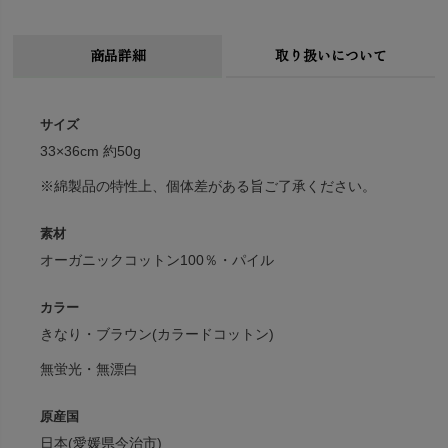
商品詳細
取り扱いについて
サイズ
33×36cm 約50g
※綿製品の特性上、個体差がある旨ご了承ください。
素材
オーガニックコットン100％・パイル
カラー
きなり・ブラウン(カラードコットン)
無蛍光・無漂白
原産国
日本(愛媛県今治市)