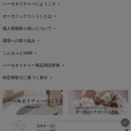
ハーモネイチャーにようこそ
chevron_right
配送と送料
chevron_right
オーガニックコットンとは
chevron_right
在庫状況と発送予定
chevron_right
個人情報取り扱いについて
chevron_right
サイズ・寸法
chevron_right
環境への取り組み
chevron_right
生地・素材
chevron_right
こんせぷと1999
chevron_right
お手入れについて
chevron_right
ハーモネイチャー商品用語辞典
chevron_right
レビューを書こう
chevron_right
特定商取引に基づく表示
chevron_right
返品交換
chevron_right
FAXでのご注文
chevron_right
お問い合わせ
chevron_right