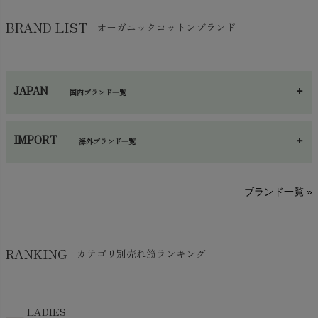
バッグ
chevron_right
保湿・スキンケア・サポーター
chevron_right
ヨガマット・カーペット
BRAND LIST
オーガニックコットンブランド
chevron_right
ハンカチ
chevron_right
カイロ・湯たんぽ
chevron_right
ネックウエア
chevron_right
JAPAN
国内ブランド一覧
手袋・アームカバー
chevron_right
あ～さ
へ～わ
し～ふ
帽子・かさ・その他
chevron_right
IMPORT
海外ブランド一覧
sisam（シサム）
A～G
O～Z
H～N
ブランド一覧 »
SISIFILLE（シシフィーユ）
Think-B（シンクビー）
HAPPY PLACE（ハッピープレイス）
SkinAware（スキンアウェア）
Hatley（ハットレイ）
RANKING
カテゴリ別売れ筋ランキング
生活アートクラブ
kidscase（キッズケース）
Tsukuba Cotton（つくばコットン）
LITTLE INDIANS（リトルインディアンズ）
天衣無縫
L'ovedbaby（ラブドベビー）
LADIES
nanadecor（ナナデェコール）