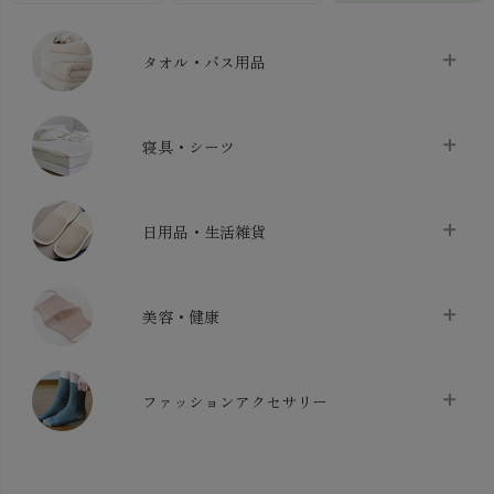
タオル・バス用品
タオル
chevron_right
寝具・シーツ
バス用品
chevron_right
ベッドシーツ
chevron_right
日用品・生活雑貨
布団カバー・カバーセット
chevron_right
クッション
chevron_right
枕・ピローケース
chevron_right
美容・健康
生地・手芸用品
chevron_right
防水シート
chevron_right
マスク
chevron_right
スリッパ・ルームシューズ
chevron_right
ケット・綿毛布
ファッションアクセサリー
chevron_right
コットン・綿棒
chevron_right
せっけん・洗剤
chevron_right
布団
chevron_right
靴下・タイツ・レッグウェア
chevron_right
ガーゼ
chevron_right
その他小物・雑貨
chevron_right