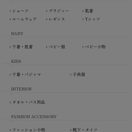
Lovingly Organics（ラビングリー）
nayuta（ナユタ）
ショーツ
ブラジャー
肌着
Madame MO（マダムモー）
chevron_right
chevron_right
chevron_right
ぬくぐるみ工房
ルームウェア
レギンス
Tシャツ
maggies（マギーズ）
chevron_right
chevron_right
chevron_right
HAYASHI
MAINIO（マイニオ）
Haruulala（ハルウララ）
BABY
MATONA（マトナ）
Pantyliners Organics（パンティライナーズ）
MAUD N LIL（モード・ン・リル）
下着・肌着
ベビー服
ベビー小物
chevron_right
chevron_right
chevron_right
PeopleTree（ピープルツリー）
maxomorra（マクソモーラ）
plantia（プランティア）
mini rodini（ミニロディーニ）
KIDS
PRISTINE（プリスティン）
Molo（モロ）
fromF（フロムエフ）
下着・パジャマ
子供服
chevron_right
chevron_right
My Little Cozmo（マイリトルコズモ）
nadadelazos（ナダデラゾス）
INTERIOR
NATURAPURA（ナチュラプラ）
NewNative（ニューネイティブ）
タオル・バス用品
chevron_right
Nukleus（ニュクレス）
FASHION ACCESSORY
ファッション小物
靴下・タイツ
chevron_right
chevron_right