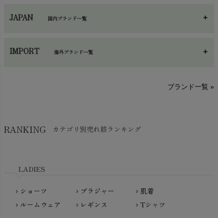
ネックウエア
chevron_right
JAPAN
国内ブランド一覧
手袋・アームカバー
chevron_right
あ～さ
へ～わ
し～ふ
帽子・かさ・その他
chevron_right
IMPORT
海外ブランド一覧
sisam（シサム）
A～G
O～Z
H～N
ブランド一覧 »
SISIFILLE（シシフィーユ）
Think-B（シンクビー）
HAPPY PLACE（ハッピープレイス）
SkinAware（スキンアウェア）
Hatley（ハットレイ）
RANKING
カテゴリ別売れ筋ランキング
生活アートクラブ
kidscase（キッズケース）
Tsukuba Cotton（つくばコットン）
LITTLE INDIANS（リトルインディアンズ）
天衣無縫
L'ovedbaby（ラブドベビー）
LADIES
nanadecor（ナナデェコール）
Lovingly Organics（ラビングリー）
nayuta（ナユタ）
ショーツ
ブラジャー
肌着
Madame MO（マダムモー）
chevron_right
chevron_right
chevron_right
ぬくぐるみ工房
ルームウェア
レギンス
Tシャツ
maggies（マギーズ）
chevron_right
chevron_right
chevron_right
HAYASHI
MAINIO（マイニオ）