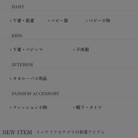
Haruulala（ハルウララ）
BABY
MATONA（マトナ）
Pantyliners Organics（パンティライナーズ）
MAUD N LIL（モード・ン・リル）
下着・肌着
ベビー服
ベビー小物
chevron_right
chevron_right
chevron_right
PeopleTree（ピープルツリー）
maxomorra（マクソモーラ）
plantia（プランティア）
mini rodini（ミニロディーニ）
KIDS
PRISTINE（プリスティン）
Molo（モロ）
fromF（フロムエフ）
下着・パジャマ
子供服
chevron_right
chevron_right
My Little Cozmo（マイリトルコズモ）
nadadelazos（ナダデラゾス）
INTERIOR
NATURAPURA（ナチュラプラ）
NewNative（ニューネイティブ）
タオル・バス用品
chevron_right
Nukleus（ニュクレス）
FASHION ACCESSORY
ファッション小物
靴下・タイツ
chevron_right
chevron_right
NEW ITEM
インテリアカテゴリの新着アイテム