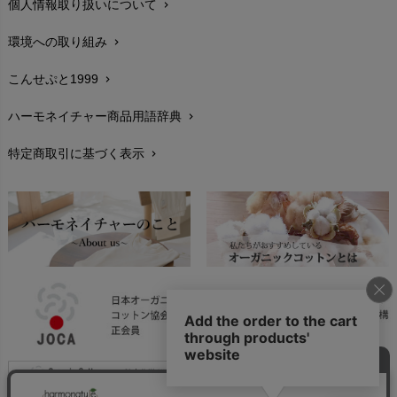
個人情報取り扱いについて
chevron_right
サイズ・寸法
chevron_right
環境への取り組み
chevron_right
生地・素材
chevron_right
こんせぷと1999
chevron_right
お手入れについて
chevron_right
ハーモネイチャー商品用語辞典
chevron_right
レビューを書こう
chevron_right
特定商取引に基づく表示
chevron_right
返品交換
chevron_right
FAXでのご注文
chevron_right
お問い合わせ
chevron_right