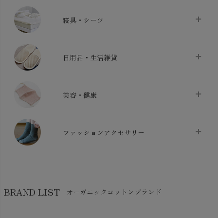
タオル
chevron_right
寝具・シーツ
バス用品
chevron_right
ベッドシーツ
chevron_right
日用品・生活雑貨
布団カバー・カバーセット
chevron_right
クッション
chevron_right
枕・ピローケース
chevron_right
美容・健康
生地・手芸用品
chevron_right
防水シート
chevron_right
マスク
chevron_right
スリッパ・ルームシューズ
chevron_right
ケット・綿毛布
ファッションアクセサリー
chevron_right
コットン・綿棒
chevron_right
せっけん・洗剤
chevron_right
布団
chevron_right
靴下・タイツ・レッグウェア
chevron_right
ガーゼ
chevron_right
その他小物・雑貨
chevron_right
バッグ
chevron_right
保湿・スキンケア・サポーター
chevron_right
ヨガマット・カーペット
BRAND LIST
オーガニックコットンブランド
chevron_right
ハンカチ
chevron_right
カイロ・湯たんぽ
chevron_right