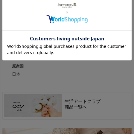
※衣料品の特性上、個体差がある旨ご了承ください。
素材
オーガニックコットン100％・織物
カラー
きなり(無染色.無漂白.蛍光剤不使用)
原産国
日本
生活アートクラブ
商品一覧へ