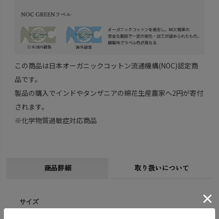
この商品は日本オーガニックコットン流通機構(NOC)認定商
品です。
製品の購入でインドやタンザニアの綿花生産農家へ2円が寄付
されます。
※化学物質過敏症対応商品
商品詳細
取り扱いについて
サイズ
幅34cm 長さ200cm