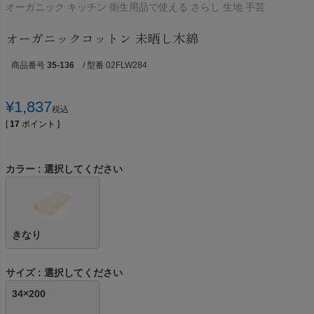
オーガニック キッチン 衛生用品で使える さらし 生地 手芸
オーガニックコットン 未晒し木綿
商品番号
35-136
/ 型番 02FLW284
¥
1,837
税込
[
17
ポイント ]
カラー
選択してください
きなり
サイズ
選択してください
34×200