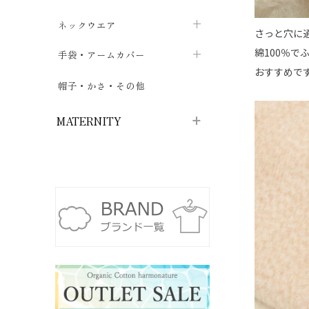
ハイソックス
バッグ・ポシェット
タオルハンカチ
chevron_right
ネックウエア
chevron_right
chevron_right
さっと穴に
五本指・足袋ソックス
ガーゼハンカチ
綿100％
マフラー
chevron_right
手袋・アームカバー
chevron_right
chevron_right
おすすめで
タイツ
ハンカチ
ストール
chevron_right
ショート丈
chevron_right
chevron_right
帽子・かさ・その他
chevron_right
レッグウォーマー
ネックカバー・スヌード
chevron_right
ロング丈
chevron_right
chevron_right
MATERNITY
マタニティウェア・授乳服
マタニティウェア・授乳服
授乳下着・パジャマ
chevron_right
マタニティ・授乳ブラジャー
マタ
ニティ・ママ雑貨
chevron_right
授乳パッド
授乳ケープ
chevron_right
chevron_right
マタニティショーツ
授乳クッション・枕
chevron_right
chevron_right
マタニティ・授乳インナー