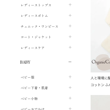
ブラジャー
レディーストップス
chevron_right
ショーツ
カットソー・Tシャツ
レディースボトム
chevron_right
chevron_right
レディースインナー・肌着
シャツ・ブラウス
スカート
chevron_right
チュニック・ワンピース
chevron_right
chevron_right
レギンス・スパッツ
パーカー・スウェット
レディースパンツ
半袖・袖なし
chevron_right
chevron_right
コート・ジャケット
chevron_right
chevron_right
パジャマ・ルームウェア
カーディガン・ボレロ・ベスト
長袖・７分袖
chevron_right
chevron_right
レディースケア
chevron_right
ニット・セーター
chevron_right
布ナプキン
chevron_right
BABY
パンティライナー
chevron_right
ベビー服
人と環境に配
紙ナプキン
chevron_right
コットン 
カバーオール・ロンパース
ベビー下着・肌着
chevron_right
セパレート・上下セット
コンビ肌着
ベビー小物
chevron_right
chevron_right
トップス
パンツ・オーバーパンツ
ベビー小物・雑貨
chevron_right
ベビーおでかけ
chevron_right
chevron_right