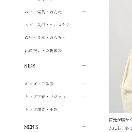
ボトムス
ボディスーツ
ベビー帽子
ベビーキャリー
chevron_right
chevron_right
ベビー寝具・ねんね
chevron_right
chevron_right
セレモニードレス
短肌着・長肌着
スタイ・よだれかけ
おでかけ用品・カバー・シート
chevron_right
ベビースリーパー
chevron_right
chevron_right
ベビー入浴・ヘルスケア
chevron_right
chevron_right
ワンピース・チュニック
肌着・下着
ミトン・手袋
chevron_right
ベビーパジャマ
chevron_right
ベビーおむつ・おむつカバー
chevron_right
ぬいぐるみ・おもちゃ
chevron_right
chevron_right
上着・アウター
ベビーおむつ・おむつカバー
靴下・タイツ
chevron_right
ベビー布団・シーツ
chevron_right
トレーニングパンツ
chevron_right
ファーストトイ
chevron_right
chevron_right
出産祝い・ご祝儀袋
chevron_right
トレーニングパンツ
レッグウォーマー・サポーター
ベビー枕・カバー
chevron_right
ベビーお風呂・ケア用品
chevron_right
ぬいぐるみ
chevron_right
chevron_right
chevron_right
KIDS
ベビー・キッズ腹巻
ベビーフェンス・安全用品
ガーゼ・クロス
chevron_right
知育玩具
chevron_right
chevron_right
chevron_right
キッズ・子供服
ブーティ・シューズ
ベビーおくるみ・アフガン
授乳クッション・枕
chevron_right
あみぐるみ
chevron_right
chevron_right
chevron_right
子供トップス
キッズ下着・パジャマ
マフラー
chevron_right
chevron_right
子供カーディガン・ベスト
子供肌着下着
キッズ雑貨・小物
汗取りパッド
chevron_right
chevron_right
chevron_right
首元が暖か
子供チュニック・ワンピース
子供靴下
子供帽子
chevron_right
chevron_right
chevron_right
MEN'S
ムにも、冬