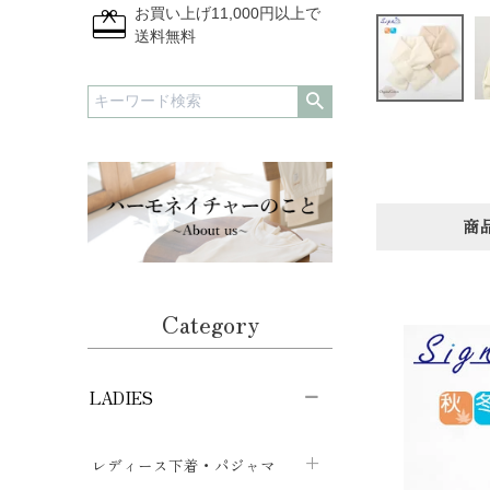
redeem
お買い上げ11,000円以上で
送料無料
商
Category
LADIES
レディース下着・パジャマ