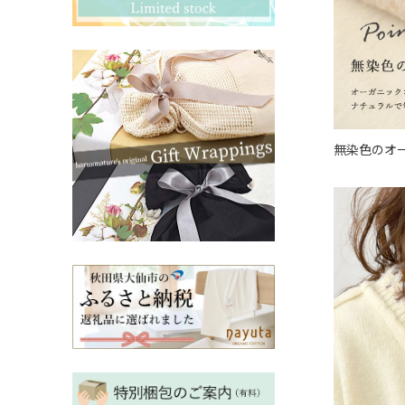
その他ママ雑貨
chevron_right
chevron_right
妊婦帯・産前産後ガードル
chevron_right
マタニティ・授乳パジャマ
chevron_right
無染色のオ