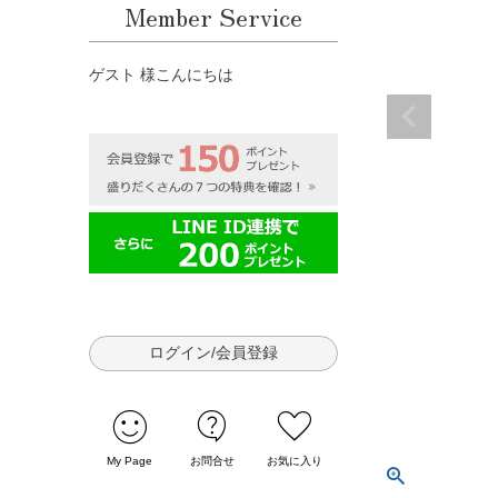
Member Service
ゲスト 様こんにちは
ログイン/会員登録
sentiment_satisfied
contact_support
favorite
My Page
お問合せ
お気に入り