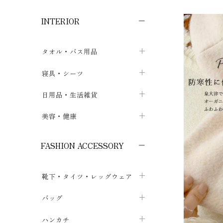
子供ボトムス
子供タイツ・レギンス
子供雑貨
chevron_right
chevron_right
chevron_right
INTERIOR
メンズ下着・パジャマ
子供上着・アウター
子供パジャマ
chevron_right
chevron_right
メンズインナー・肌着
メンズファッション
子供ローブ
chevron_right
chevron_right
タオル・バス用品
ボクサーパンツ
シャツ・カットソー
chevron_right
chevron_right
タオル
寝具・シーツ
chevron_right
ブリーフ
セーター・トレーナー・パーカ
chevron_right
chevron_right
バス用品
ベッドシーツ
日用品・生活雑貨
chevron_right
chevron_right
トランクス
ボトムス
chevron_right
chevron_right
布団カバー・カバーセット
クッション
美容・健康
chevron_right
chevron_right
アンダーパンツ・ももひき
コート・上着
chevron_right
chevron_right
枕・ピローケース
生地・手芸用品
マスク
chevron_right
chevron_right
chevron_right
FASHION ACCESSORY
メンズパジャマ
chevron_right
防水シート
スリッパ・ルームシューズ
コットン・綿棒
chevron_right
chevron_right
chevron_right
靴下・タイツ・レッグウェア
ケット・綿毛布
せっけん・洗剤
ガーゼ
chevron_right
chevron_right
chevron_right
フットカバー・アンクレット
布団
バッグ
その他小物・雑貨
chevron_right
保湿・スキンケア・サポーター
chevron_right
chevron_right
chevron_right
ソックス
巾着・ポーチ
ヨガマット・カーペット
ハンカチ
chevron_right
カイロ・湯たんぽ
chevron_right
chevron_right
chevron_right