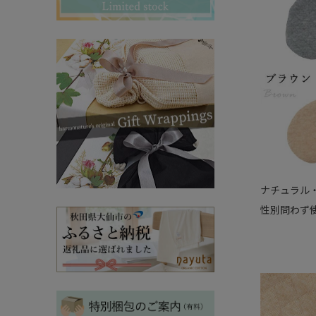
その他ママ雑貨
chevron_right
chevron_right
妊婦帯・産前産後ガードル
chevron_right
マタニティ・授乳パジャマ
chevron_right
ナチュラル
性別問わず