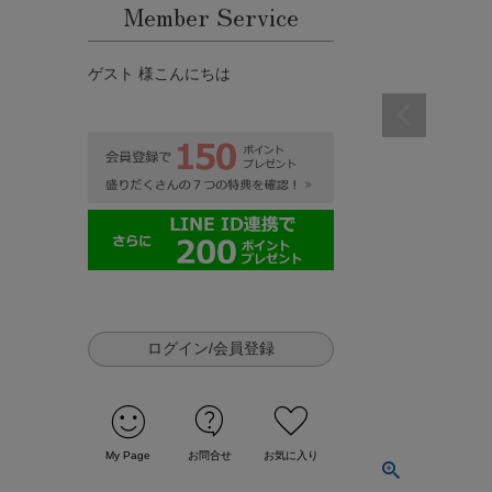
Member Service
ゲスト 様こんにちは
ログイン/会員登録
sentiment_satisfied
contact_support
favorite
My Page
お問合せ
お気に入り