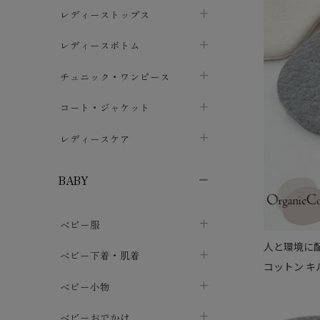
ブラジャー
レディーストップス
chevron_right
ショーツ
カットソー・Tシャツ
レディースボトム
chevron_right
chevron_right
レディースインナー・肌着
シャツ・ブラウス
スカート
chevron_right
チュニック・ワンピース
chevron_right
chevron_right
レギンス・スパッツ
パーカー・スウェット
レディースパンツ
半袖・袖なし
chevron_right
chevron_right
コート・ジャケット
chevron_right
chevron_right
パジャマ・ルームウェア
カーディガン・ボレロ・ベスト
長袖・７分袖
chevron_right
chevron_right
レディースケア
chevron_right
ニット・セーター
chevron_right
布ナプキン
chevron_right
BABY
パンティライナー
chevron_right
ベビー服
紙ナプキン
chevron_right
人と環境に配
カバーオール・ロンパース
ベビー下着・肌着
chevron_right
コットン キ
セパレート・上下セット
コンビ肌着
ベビー小物
chevron_right
chevron_right
トップス
パンツ・オーバーパンツ
ベビー小物・雑貨
chevron_right
ベビーおでかけ
chevron_right
chevron_right