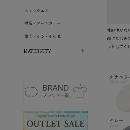
ハイソックス
バッグ・ポシェット
タオルハンカチ
chevron_right
ネックウエア
chevron_right
chevron_right
五本指・足袋ソックス
ガーゼハンカチ
マフラー
chevron_right
手袋・アームカバー
chevron_right
chevron_right
伸縮性があ
タイツ
ハンカチ
ストール
chevron_right
ショート丈
chevron_right
chevron_right
帽子・かさ・その他
chevron_right
顔になじみ
レッグウォーマー
ットしてく
ネックカバー・スヌード
chevron_right
ロング丈
chevron_right
chevron_right
MATERNITY
マタニティウェア・授乳服
マタニティウェア・授乳服
授乳下着・パジャマ
chevron_right
マタニティ・授乳ブラジャー
マタ
ニティ・ママ雑貨
chevron_right
授乳パッド
授乳ケープ
chevron_right
chevron_right
マタニティショーツ
授乳クッション・枕
chevron_right
chevron_right
マタニティ・授乳インナー