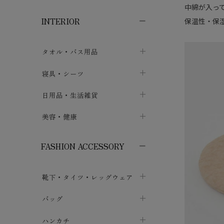
子供ボトムス
子供タイツ・レギンス
子供雑貨
chevron_right
chevron_right
chevron_right
中綿が入っ
INTERIOR
保温性・保
メンズ下着・パジャマ
子供上着・アウター
子供パジャマ
chevron_right
chevron_right
メンズインナー・肌着
メンズファッション
子供ローブ
chevron_right
chevron_right
タオル・バス用品
ボクサーパンツ
シャツ・カットソー
chevron_right
chevron_right
タオル
寝具・シーツ
chevron_right
ブリーフ
セーター・トレーナー・パーカ
chevron_right
chevron_right
バス用品
ベッドシーツ
日用品・生活雑貨
chevron_right
chevron_right
トランクス
ボトムス
chevron_right
chevron_right
布団カバー・カバーセット
クッション
美容・健康
chevron_right
chevron_right
アンダーパンツ・ももひき
コート・上着
chevron_right
chevron_right
枕・ピローケース
生地・手芸用品
マスク
chevron_right
chevron_right
chevron_right
FASHION ACCESSORY
メンズパジャマ
chevron_right
防水シート
スリッパ・ルームシューズ
コットン・綿棒
chevron_right
chevron_right
chevron_right
靴下・タイツ・レッグウェア
ケット・綿毛布
せっけん・洗剤
ガーゼ
chevron_right
chevron_right
chevron_right
フットカバー・アンクレット
布団
バッグ
その他小物・雑貨
chevron_right
保湿・スキンケア・サポーター
chevron_right
chevron_right
chevron_right
ソックス
巾着・ポーチ
ヨガマット・カーペット
ハンカチ
chevron_right
カイロ・湯たんぽ
chevron_right
chevron_right
chevron_right