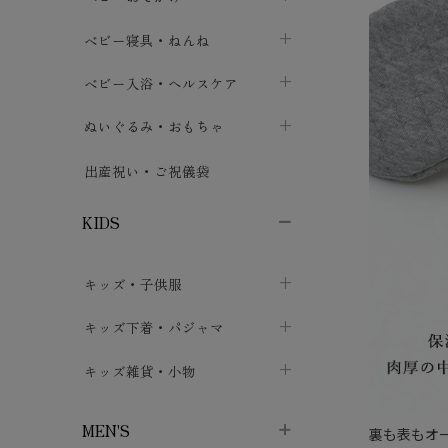
ボトムス
ボディスーツ
ベビー帽子
ベビーキャリー
chevron_right
chevron_right
ベビー寝具・ねんね
chevron_right
chevron_right
セレモニードレス
短肌着・長肌着
スタイ・よだれかけ
おでかけ用品・カバー・シート
chevron_right
ベビースリーパー
chevron_right
chevron_right
ベビー入浴・ヘルスケア
chevron_right
chevron_right
ワンピース・チュニック
肌着・下着
ミトン・手袋
chevron_right
ベビーパジャマ
chevron_right
ベビーおむつ・おむつカバー
chevron_right
ぬいぐるみ・おもちゃ
chevron_right
chevron_right
上着・アウター
ベビーおむつ・おむつカバー
靴下・タイツ
chevron_right
ベビー布団・シーツ
chevron_right
トレーニングパンツ
chevron_right
ファーストトイ
chevron_right
chevron_right
出産祝い・ご祝儀袋
chevron_right
トレーニングパンツ
レッグウォーマー・サポーター
ベビー枕・カバー
chevron_right
ベビーお風呂・ケア用品
chevron_right
ぬいぐるみ
chevron_right
chevron_right
chevron_right
KIDS
ベビー・キッズ腹巻
ベビーフェンス・安全用品
ガーゼ・クロス
chevron_right
知育玩具
chevron_right
chevron_right
chevron_right
キッズ・子供服
ブーティ・シューズ
ベビーおくるみ・アフガン
授乳クッション・枕
chevron_right
あみぐるみ
chevron_right
chevron_right
chevron_right
子供トップス
キッズ下着・パジャマ
マフラー
chevron_right
chevron_right
子供カーディガン・ベスト
子供肌着下着
キッズ雑貨・小物
汗取りパッド
chevron_right
chevron_right
chevron_right
子供チュニック・ワンピース
子供靴下
子供帽子
chevron_right
chevron_right
chevron_right
MEN'S
裏も表もオ