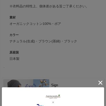
※衣料品の特性上、個体差がある旨ご了承ください。
素材
オーガニックコットン100%・ボア
カラー
ナチュラル(生成)・ブラウン(茶綿)・ブラック
原産国
日本製
.
Sign
商品一覧へ