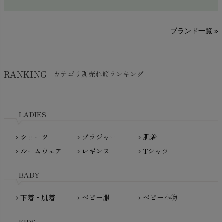
sisam（シサム）
A～G
O～Z
H～N
ブランド一覧 »
SISIFILLE（シシフィーユ）
Think-B（シンクビー）
HAPPY PLACE（ハッピープレイス）
SkinAware（スキンアウェア）
Hatley（ハットレイ）
RANKING
カテゴリ別売れ筋ランキング
生活アートクラブ
kidscase（キッズケース）
Tsukuba Cotton（つくばコットン）
LITTLE INDIANS（リトルインディアンズ）
天衣無縫
L'ovedbaby（ラブドベビー）
LADIES
nanadecor（ナナデェコール）
Lovingly Organics（ラビングリー）
nayuta（ナユタ）
ショーツ
ブラジャー
肌着
Madame MO（マダムモー）
chevron_right
chevron_right
chevron_right
ぬくぐるみ工房
ルームウェア
レギンス
Tシャツ
maggies（マギーズ）
chevron_right
chevron_right
chevron_right
HAYASHI
MAINIO（マイニオ）
Haruulala（ハルウララ）
BABY
MATONA（マトナ）
Pantyliners Organics（パンティライナーズ）
MAUD N LIL（モード・ン・リル）
下着・肌着
ベビー服
ベビー小物
chevron_right
chevron_right
chevron_right
PeopleTree（ピープルツリー）
maxomorra（マクソモーラ）
plantia（プランティア）
mini rodini（ミニロディーニ）
KIDS