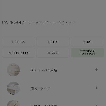
CATEGORY
オーガニックコットンカテゴリ
LADIES
BABY
KIDS
INTERIOR＆
MATERNITY
MEN’S
ACCESSORY
タオル・バス用品
タオル
chevron_right
寝具・シーツ
バス用品
chevron_right
ベッドシーツ
chevron_right