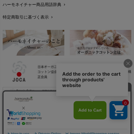
ハーモネイチャー商品用語辞典
chevron_right
レビューを書こう
chevron_right
特定商取引に基づく表示
chevron_right
返品交換
chevron_right
FAXでのご注文
chevron_right
お問い合わせ
chevron_right