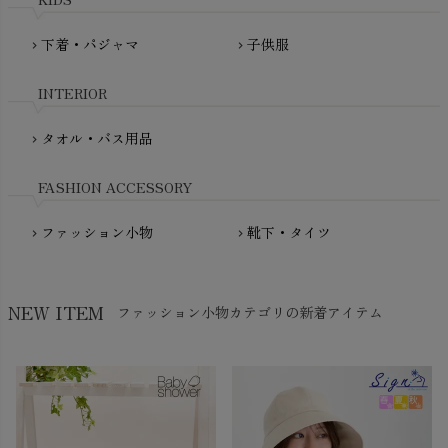
PRISTINE（プリスティン）
Molo（モロ）
fromF（フロムエフ）
下着・パジャマ
子供服
chevron_right
chevron_right
My Little Cozmo（マイリトルコズモ）
nadadelazos（ナダデラゾス）
INTERIOR
NATURAPURA（ナチュラプラ）
NewNative（ニューネイティブ）
タオル・バス用品
chevron_right
Nukleus（ニュクレス）
FASHION ACCESSORY
ファッション小物
靴下・タイツ
chevron_right
chevron_right
NEW ITEM
ファッション小物カテゴリの新着アイテム