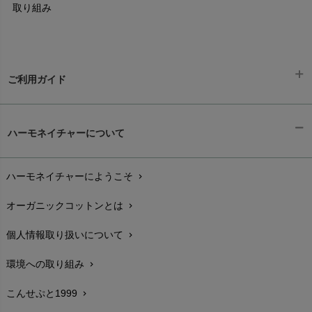
取り組み
ご利用ガイド
ギフトラッピング
chevron_right
ハーモネイチャーについて
お支払い方法
chevron_right
ハーモネイチャーにようこそ
chevron_right
配送と送料
chevron_right
オーガニックコットンとは
chevron_right
在庫状況と発送予定
chevron_right
個人情報取り扱いについて
chevron_right
サイズ・寸法
chevron_right
環境への取り組み
chevron_right
生地・素材
chevron_right
こんせぷと1999
chevron_right
お手入れについて
chevron_right