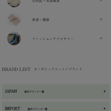
日用品・生活雑貨
布団カバー・カバーセット
chevron_right
クッション
chevron_right
枕・ピローケース
chevron_right
美容・健康
生地・手芸用品
chevron_right
防水シート
chevron_right
マスク
chevron_right
スリッパ・ルームシューズ
chevron_right
ケット・綿毛布
ファッションアクセサリー
chevron_right
コットン・綿棒
chevron_right
せっけん・洗剤
chevron_right
布団
chevron_right
靴下・タイツ・レッグウェア
chevron_right
ガーゼ
chevron_right
その他小物・雑貨
chevron_right
バッグ
chevron_right
保湿・スキンケア・サポーター
chevron_right
ヨガマット・カーペット
BRAND LIST
オーガニックコットンブランド
chevron_right
ハンカチ
chevron_right
カイロ・湯たんぽ
chevron_right
ネックウエア
chevron_right
JAPAN
国内ブランド一覧
手袋・アームカバー
chevron_right
あ～さ
へ～わ
し～ふ
帽子・かさ・その他
chevron_right
IMPORT
海外ブランド一覧