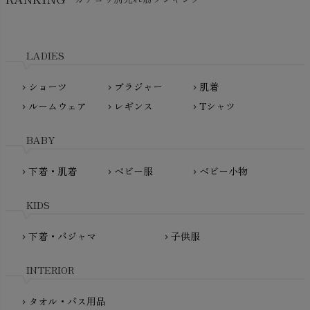
kidscase（キッズケース）
Tsukuba Cotton（つくばコットン）
LITTLE INDIANS（リトルインディアンズ）
天衣無縫
L'ovedbaby（ラブドベビー）
LADIES
nanadecor（ナナデェコール）
Lovingly Organics（ラビングリー）
nayuta（ナユタ）
ショーツ
ブラジャー
肌着
Madame MO（マダムモー）
chevron_right
chevron_right
chevron_right
ぬくぐるみ工房
ルームウェア
レギンス
Tシャツ
maggies（マギーズ）
chevron_right
chevron_right
chevron_right
HAYASHI
MAINIO（マイニオ）
Haruulala（ハルウララ）
BABY
MATONA（マトナ）
Pantyliners Organics（パンティライナーズ）
MAUD N LIL（モード・ン・リル）
下着・肌着
ベビー服
ベビー小物
chevron_right
chevron_right
chevron_right
PeopleTree（ピープルツリー）
maxomorra（マクソモーラ）
plantia（プランティア）
mini rodini（ミニロディーニ）
KIDS
PRISTINE（プリスティン）
Molo（モロ）
fromF（フロムエフ）
下着・パジャマ
子供服
chevron_right
chevron_right
My Little Cozmo（マイリトルコズモ）
nadadelazos（ナダデラゾス）
INTERIOR
NATURAPURA（ナチュラプラ）
NewNative（ニューネイティブ）
タオル・バス用品
chevron_right