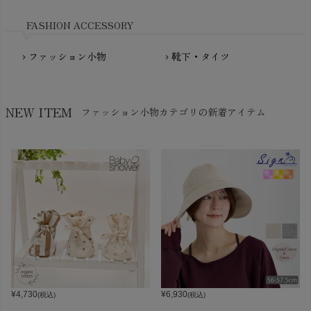
Nukleus（ニュクレス）
FASHION ACCESSORY
ファッション小物
靴下・タイツ
chevron_right
chevron_right
NEW ITEM
ファッション小物カテゴリの新着アイテム
¥
4,730
¥
6,930
(税込)
(税込)