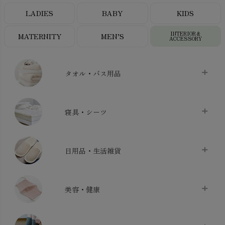
LADIES
BABY
KIDS
INTERIOR＆
MATERNITY
MEN’S
ACCESSORY
タオル・バス用品
タオル
chevron_right
寝具・シーツ
バス用品
chevron_right
ベッドシーツ
chevron_right
日用品・生活雑貨
布団カバー・カバーセット
chevron_right
クッション
chevron_right
枕・ピローケース
chevron_right
美容・健康
生地・手芸用品
chevron_right
防水シート
chevron_right
マスク
chevron_right
スリッパ・ルームシューズ
chevron_right