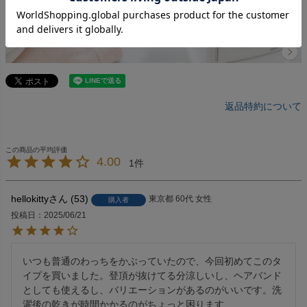
返品特約について
4.00
1
hellokitty
53
東京都
60代
女性
購入者
投稿日
2025/06/21
いつも普通のわっちをかぶっていたので、今回初めてこのタ
イプを買いました。登頂が抜けてる分涼しいし、ヘアバンド
としても使えるし、バリエーションがあるのがいいです。洗
濯後の乾きが時間かかるのがちょっと困ります