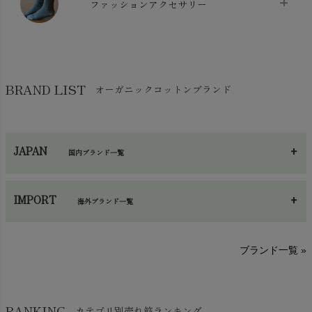
ケット・綿毛布
ファッションアクセサリー
chevron_right
コットン・綿棒
chevron_right
せっけん・洗剤
chevron_right
布団
chevron_right
靴下・タイツ・レッグウェア
chevron_right
ガーゼ
chevron_right
その他小物・雑貨
chevron_right
バッグ
chevron_right
保湿・スキンケア・サポーター
chevron_right
ヨガマット・カーペット
BRAND LIST
オーガニックコットンブランド
chevron_right
ハンカチ
chevron_right
カイロ・湯たんぽ
chevron_right
ネックウエア
chevron_right
JAPAN
国内ブランド一覧
手袋・アームカバー
chevron_right
あ～さ
へ～わ
し～ふ
帽子・かさ・その他
chevron_right
IMPORT
海外ブランド一覧
sisam（シサム）
A～G
O～Z
H～N
ブランド一覧 »
SISIFILLE（シシフィーユ）
Think-B（シンクビー）
HAPPY PLACE（ハッピープレイス）
SkinAware（スキンアウェア）
Hatley（ハットレイ）
RANKING
カテゴリ別売れ筋ランキング
生活アートクラブ