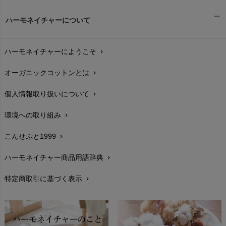
ギフトラッピング
chevron_right
ハーモネイチャーについて
お支払い方法
chevron_right
ハーモネイチャーにようこそ
chevron_right
配送と送料
chevron_right
オーガニックコットンとは
chevron_right
在庫状況と発送予定
chevron_right
個人情報取り扱いについて
chevron_right
サイズ・寸法
chevron_right
環境への取り組み
chevron_right
生地・素材
chevron_right
こんせぷと1999
chevron_right
お手入れについて
chevron_right
ハーモネイチャー商品用語辞典
chevron_right
レビューを書こう
chevron_right
特定商取引に基づく表示
chevron_right
返品交換
chevron_right
FAXでのご注文
chevron_right
お問い合わせ
chevron_right