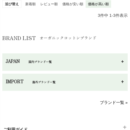
並び替え
新着順
レビュー順
価格が安い順
価格が高い順
3
件中
1
-
3
件表示
BRAND LIST
オーガニックコットンブランド
JAPAN
国内ブランド一覧
あ～さ
へ～わ
し～ふ
IMPORT
海外ブランド一覧
sisam（シサム）
A～G
O～Z
H～N
ブランド一覧 »
SISIFILLE（シシフィーユ）
Think-B（シンクビー）
HAPPY PLACE（ハッピープレイス）
SkinAware（スキンアウェア）
Hatley（ハットレイ）
生活アートクラブ
ご利用ガイド