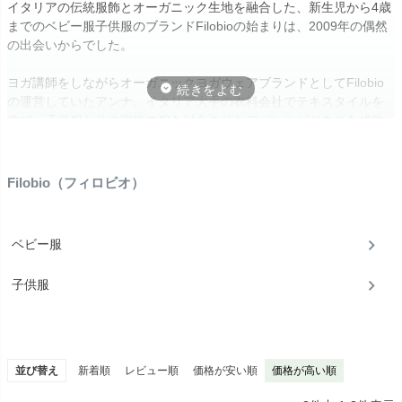
イタリアの伝統服飾とオーガニック生地を融合した、新生児から4歳
までのベビー服子供服のブランドFilobioの始まりは、2009年の偶然
の出会いからでした。
ヨガ講師をしながらオーガニックヨガウェアブランドとしてFilobio
の運営していたアンナ。イタリア大手の衣料会社でテキスタイルを
学び、子供服とその家族の服を融合させたアパレルビジネスを成功
させたパオラ。
アンナが妊娠を知ってひとりではビジネスが続けられなくなると知
ったその日、パオラは雑誌に掲載されたアンナの記事を見て電話を
Filobio（フィロビオ）
掛けたことがきっかけとなり、新しくFilobioをスタートさせまし
た。
ベビー服
子供服
並び替え
新着順
レビュー順
価格が安い順
価格が高い順