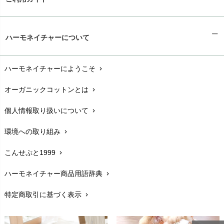
kidscase（キッズケース）
Tsukuba Cotton（つくばコットン）
LITTLE INDIANS（リトルインディアンズ）
天衣無縫
ギフトラッピング
L'ovedbaby（ラブドベビー）
chevron_right
ハーモネイチャーについて
nanadecor（ナナデェコール）
Lovingly Organics（ラビングリー）
お支払い方法
chevron_right
nayuta（ナユタ）
Madame MO（マダムモー）
ぬくぐるみ工房
ハーモネイチャーにようこそ
chevron_right
配送と送料
maggies（マギーズ）
chevron_right
HAYASHI
MAINIO（マイニオ）
オーガニックコットンとは
chevron_right
在庫状況と発送予定
chevron_right
Haruulala（ハルウララ）
MATONA（マトナ）
Pantyliners Organics（パンティライナーズ）
個人情報取り扱いについて
chevron_right
サイズ・寸法
MAUD N LIL（モード・ン・リル）
chevron_right
PeopleTree（ピープルツリー）
maxomorra（マクソモーラ）
環境への取り組み
chevron_right
生地・素材
chevron_right
plantia（プランティア）
mini rodini（ミニロディーニ）
PRISTINE（プリスティン）
こんせぷと1999
chevron_right
お手入れについて
Molo（モロ）
chevron_right
fromF（フロムエフ）
My Little Cozmo（マイリトルコズモ）
ハーモネイチャー商品用語辞典
chevron_right
レビューを書こう
chevron_right
nadadelazos（ナダデラゾス）
特定商取引に基づく表示
chevron_right
返品交換
NATURAPURA（ナチュラプラ）
chevron_right
NewNative（ニューネイティブ）
FAXでのご注文
chevron_right