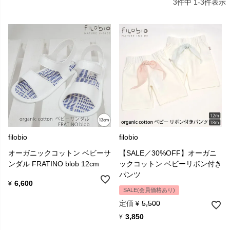
3
件中
1
-
3
件表示
2010年にアンナの娘アニータの誕生を祝って作られたガチョウのぬ
いぐるみ「Anito」は、またたく間に人気が広がり、多数のメディア
にも取り上げられ、今ではFilobioのマスコットシンボルとなってい
ます。
filobio
filobio
オーガニックコットン ベビーサ
【SALE／30%OFF】オーガニ
ンダル FRATINO blob 12cm
ックコットン ベビーリボン付き
パンツ
GOTSのオーガニックコットン認定と共に、イタリアのAssociazione
6,600
¥
SALE(会員価格あり)
Tessile e Salute（繊維健康協会）より新生児部門で初めてのオーガ
ニック認定を受けています。
定価
5,500
¥
3,850
¥