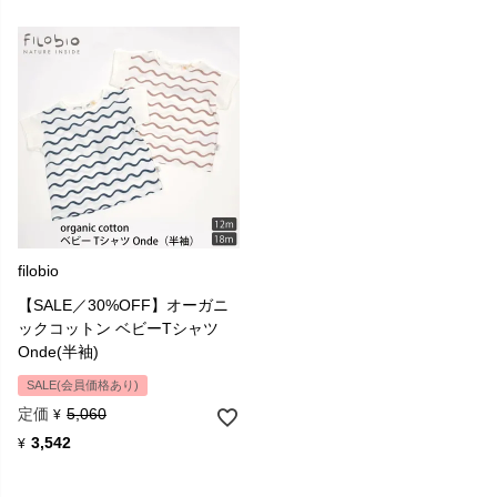
Filobioとは、filo＝生地、bio＝オーガニックであり、同時に、ギリシ
filobio
ャ語のphilo=LOVEもあります。
【SALE／30%OFF】オーガニ
服の美しさと優雅さは、生活の中で非常に重要なものだと考えてい
ックコットン ベビーTシャツ
ます。
Onde(半袖)
赤ちゃんにフィットするよう設計され、自然素材を使い快適である
ことにFilobioの美しさがあるのです。
SALE(会員価格あり)
定価
5,060
¥
3,542
¥