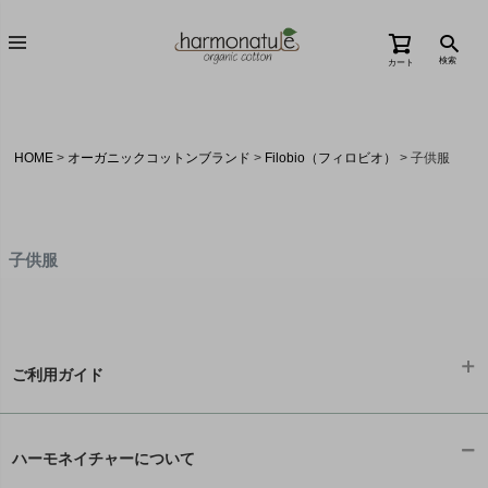
検索
カート
HOME
オーガニックコットンブランド
Filobio（フィロビオ）
子供服
子供服
ご利用ガイド
ギフトラッピング
chevron_right
ハーモネイチャーについて