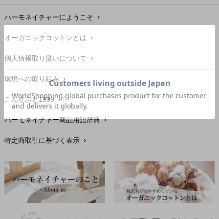
お支払い方法
chevron_right
ハーモネイチャーにようこそ
chevron_right
配送と送料
chevron_right
オーガニックコットンとは
chevron_right
在庫状況と発送予定
chevron_right
個人情報取り扱いについて
chevron_right
サイズ・寸法
chevron_right
環境への取り組み
chevron_right
生地・素材
chevron_right
こんせぷと1999
chevron_right
お手入れについて
chevron_right
ハーモネイチャー商品用語辞典
chevron_right
レビューを書こう
chevron_right
特定商取引に基づく表示
chevron_right
返品交換
chevron_right
FAXでのご注文
chevron_right
お問い合わせ
chevron_right