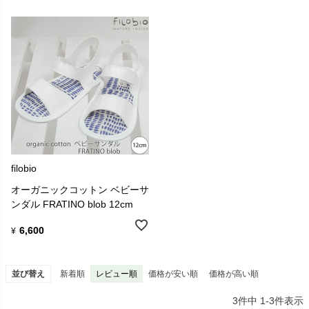
Filobioとは、filo＝生地、bio＝オーガニックであり、同時に、ギリシ
filobio
ャ語のphilo=LOVEもあります。
オーガニックコットン ベビーサ
服の美しさと優雅さは、生活の中で非常に重要なものだと考えてい
ンダル FRATINO blob 12cm
ます。
赤ちゃんにフィットするよう設計され、自然素材を使い快適である
6,600
¥
ことにFilobioの美しさがあるのです。
並び替え
新着順
レビュー順
価格が安い順
価格が高い順
3
件中
1
-
3
件表示