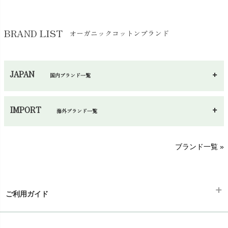
BRAND LIST
オーガニックコットンブランド
JAPAN
国内ブランド一覧
あ～さ
へ～わ
し～ふ
IMPORT
海外ブランド一覧
sisam（シサム）
A～G
O～Z
H～N
ブランド一覧 »
SISIFILLE（シシフィーユ）
Think-B（シンクビー）
HAPPY PLACE（ハッピープレイス）
SkinAware（スキンアウェア）
Hatley（ハットレイ）
生活アートクラブ
ご利用ガイド
kidscase（キッズケース）
Tsukuba Cotton（つくばコットン）
LITTLE INDIANS（リトルインディアンズ）
天衣無縫
ギフトラッピング
L'ovedbaby（ラブドベビー）
chevron_right