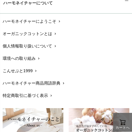
ハーモネイチャーについて
nanadecor（ナナデェコール）
Lovingly Organics（ラビングリー）
お支払い方法
chevron_right
nayuta（ナユタ）
Madame MO（マダムモー）
ぬくぐるみ工房
ハーモネイチャーにようこそ
chevron_right
配送と送料
maggies（マギーズ）
chevron_right
HAYASHI
MAINIO（マイニオ）
オーガニックコットンとは
chevron_right
在庫状況と発送予定
chevron_right
Haruulala（ハルウララ）
MATONA（マトナ）
Pantyliners Organics（パンティライナーズ）
個人情報取り扱いについて
chevron_right
サイズ・寸法
MAUD N LIL（モード・ン・リル）
chevron_right
PeopleTree（ピープルツリー）
maxomorra（マクソモーラ）
環境への取り組み
chevron_right
生地・素材
chevron_right
plantia（プランティア）
mini rodini（ミニロディーニ）
PRISTINE（プリスティン）
こんせぷと1999
chevron_right
お手入れについて
Molo（モロ）
chevron_right
fromF（フロムエフ）
My Little Cozmo（マイリトルコズモ）
ハーモネイチャー商品用語辞典
chevron_right
レビューを書こう
chevron_right
nadadelazos（ナダデラゾス）
特定商取引に基づく表示
chevron_right
返品交換
NATURAPURA（ナチュラプラ）
chevron_right
NewNative（ニューネイティブ）
FAXでのご注文
chevron_right
Nukleus（ニュクレス）
お問い合わせ
chevron_right
カートへ