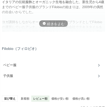
イタリアの伝統服飾とオーガニック生地を融合した、新生児から4歳
までのベビー服子供服のブランドFilobioの始まりは、2009年の偶然
の出会いからでした。
ヨガ講師をしながらオーガニックヨガウェアブランドとしてFilobio
の運営していたアンナ。イタリア大手の衣料会社でテキスタイルを
学び、子供服とその家族の服を融合させたアパレルビジネスを成功
させたパオラ。
アンナが妊娠を知ってひとりではビジネスが続けられなくなると知
ったその日、パオラは雑誌に掲載されたアンナの記事を見て電話を
Filobio（フィロビオ）
掛けたことがきっかけとなり、新しくFilobioをスタートさせまし
た。
ベビー服
子供服
並び替え
新着順
レビュー順
価格が安い順
価格が高い順