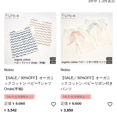
3
件中
1
-
3
件表示
2010年にアンナの娘アニータの誕生を祝って作られたガチョウのぬ
いぐるみ「Anito」は、またたく間に人気が広がり、多数のメディア
にも取り上げられ、今ではFilobioのマスコットシンボルとなってい
ます。
filobio
filobio
【SALE／30%OFF】オーガニ
【SALE／30%OFF】オーガニ
ックコットン ベビーTシャツ
ックコットン ベビーリボン付き
Onde(半袖)
パンツ
GOTSのオーガニックコットン認定と共に、イタリアのAssociazione
SALE(会員価格あり)
SALE(会員価格あり)
Tessile e Salute（繊維健康協会）より新生児部門で初めてのオーガ
ニック認定を受けています。
定価
定価
5,060
5,500
¥
¥
3,542
3,850
¥
¥