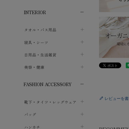
子供ボトムス
子供タイツ・レギンス
子供雑貨
chevron_right
chevron_right
chevron_right
INTERIOR
メンズ下着・パジャマ
子供上着・アウター
子供パジャマ
chevron_right
chevron_right
メンズインナー・肌着
メンズファッション
子供ローブ
chevron_right
chevron_right
タオル・バス用品
ボクサーパンツ
シャツ・カットソー
chevron_right
chevron_right
タオル
寝具・シーツ
chevron_right
ブリーフ
セーター・トレーナー・パーカ
chevron_right
chevron_right
バス用品
ベッドシーツ
日用品・生活雑貨
chevron_right
chevron_right
トランクス
ボトムス
chevron_right
chevron_right
布団カバー・カバーセット
クッション
美容・健康
chevron_right
chevron_right
アンダーパンツ・ももひき
コート・上着
chevron_right
chevron_right
枕・ピローケース
生地・手芸用品
マスク
chevron_right
chevron_right
chevron_right
FASHION ACCESSORY
メンズパジャマ
chevron_right
防水シート
スリッパ・ルームシューズ
コットン・綿棒
chevron_right
chevron_right
chevron_right
レビューを書
靴下・タイツ・レッグウェア
ケット・綿毛布
せっけん・洗剤
ガーゼ
chevron_right
chevron_right
chevron_right
フットカバー・アンクレット
布団
バッグ
その他小物・雑貨
chevron_right
保湿・スキンケア・サポーター
chevron_right
chevron_right
chevron_right
ソックス
巾着・ポーチ
ヨガマット・カーペット
ハンカチ
chevron_right
カイロ・湯たんぽ
chevron_right
chevron_right
chevron_right