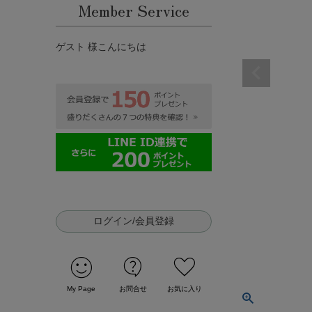
Member Service
ゲスト 様こんにちは
ログイン/会員登録
sentiment_satisfied
contact_support
favorite
My Page
お問合せ
お気に入り