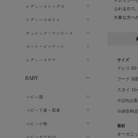
ドレッシー
ブラジャー
レディーストップス
chevron_right
られるので
大事な方へ
ショーツ
カットソー・Tシャツ
レディースボトム
chevron_right
chevron_right
レディースインナー・肌着
シャツ・ブラウス
スカート
chevron_right
チュニック・ワンピース
chevron_right
chevron_right
レギンス・スパッツ
パーカー・スウェット
レディースパンツ
半袖・袖なし
chevron_right
chevron_right
コート・ジャケット
chevron_right
chevron_right
パジャマ・ルームウェア
カーディガン・ボレロ・ベスト
長袖・７分袖
chevron_right
chevron_right
レディースケア
chevron_right
サイズ
ドレス 50-
ニット・セーター
chevron_right
布ナプキン
chevron_right
BABY
フード 頭囲
パンティライナー
chevron_right
スタイ 15×
ベビー服
紙ナプキン
chevron_right
※()内は
カバーオール・ロンパース
ベビー下着・肌着
chevron_right
※綿衣料
セパレート・上下セット
コンビ肌着
ベビー小物
chevron_right
chevron_right
素材
オーガニッ
トップス
パンツ・オーバーパンツ
ベビー小物・雑貨
chevron_right
ベビーおでかけ
chevron_right
chevron_right