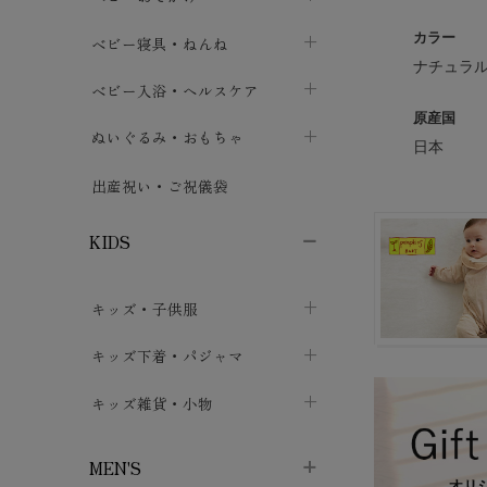
ボトムス
ボディスーツ
ベビー帽子
ベビーキャリー
カラー
chevron_right
chevron_right
ベビー寝具・ねんね
chevron_right
chevron_right
ナチュラ
セレモニードレス
短肌着・長肌着
スタイ・よだれかけ
おでかけ用品・カバー・シート
chevron_right
ベビースリーパー
chevron_right
chevron_right
ベビー入浴・ヘルスケア
chevron_right
chevron_right
原産国
ワンピース・チュニック
肌着・下着
ミトン・手袋
chevron_right
ベビーパジャマ
chevron_right
ベビーおむつ・おむつカバー
chevron_right
ぬいぐるみ・おもちゃ
chevron_right
chevron_right
日本
上着・アウター
ベビーおむつ・おむつカバー
靴下・タイツ
chevron_right
ベビー布団・シーツ
chevron_right
トレーニングパンツ
chevron_right
ファーストトイ
chevron_right
chevron_right
出産祝い・ご祝儀袋
chevron_right
トレーニングパンツ
レッグウォーマー・サポーター
ベビー枕・カバー
chevron_right
ベビーお風呂・ケア用品
chevron_right
ぬいぐるみ
chevron_right
chevron_right
chevron_right
KIDS
ベビー・キッズ腹巻
ベビーフェンス・安全用品
ガーゼ・クロス
chevron_right
知育玩具
chevron_right
chevron_right
chevron_right
キッズ・子供服
ブーティ・シューズ
ベビーおくるみ・アフガン
授乳クッション・枕
chevron_right
あみぐるみ
chevron_right
chevron_right
chevron_right
子供トップス
キッズ下着・パジャマ
マフラー
chevron_right
chevron_right
子供カーディガン・ベスト
子供肌着下着
キッズ雑貨・小物
汗取りパッド
chevron_right
chevron_right
chevron_right
子供チュニック・ワンピース
子供靴下
子供帽子
chevron_right
chevron_right
chevron_right
MEN'S