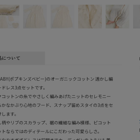
品について
nsBABY(ポプキンズベビー)のオーガニックコットン 透かし編
ードレス3点セットです。
クコットンの糸でやさしく編みあげたニットのセレモニー
らかなかぶり心地のフード、スナップ留めスタイの3点をセ
けします。
し柄やリブのスカラップ、裾の繊細な編み模様、ピコット
ットならではのディテールにこだわった可愛らしさ。