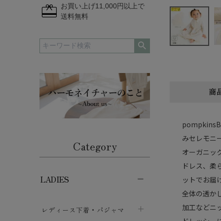
redeem
お買い上げ11,000円以上で
送料無料
商
pompki
みセレモニ
Category
オーガニッ
ドレス、柔
LADIES
ットでお届
全体の透か
加工などニ
レディース下着・パジャマ