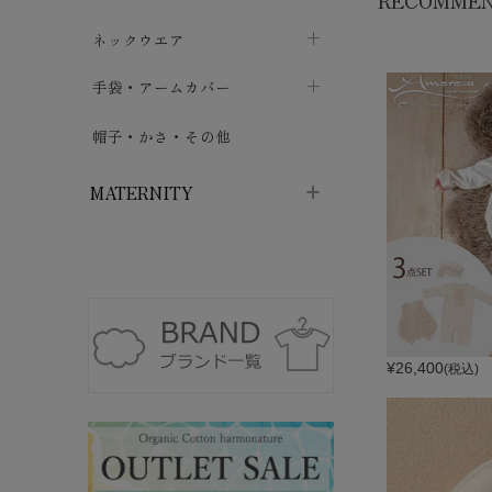
RECOMME
ハイソックス
バッグ・ポシェット
タオルハンカチ
chevron_right
ネックウエア
chevron_right
chevron_right
五本指・足袋ソックス
ガーゼハンカチ
マフラー
chevron_right
手袋・アームカバー
chevron_right
chevron_right
タイツ
ハンカチ
ストール
chevron_right
ショート丈
chevron_right
chevron_right
帽子・かさ・その他
chevron_right
レッグウォーマー
ネックカバー・スヌード
chevron_right
ロング丈
chevron_right
chevron_right
MATERNITY
マタニティウェア・授乳服
マタニティウェア・授乳服
授乳下着・パジャマ
chevron_right
マタニティ・授乳ブラジャー
マタ
ニティ・ママ雑貨
chevron_right
¥
26,400
(税込)
授乳パッド
授乳ケープ
chevron_right
chevron_right
マタニティショーツ
授乳クッション・枕
chevron_right
chevron_right
マタニティ・授乳インナー