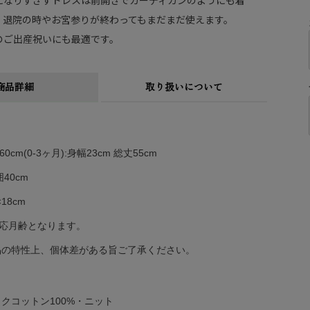
になりすぎずドレスは前開きでカーディガンのようにも着
、退院の時やお宮参りが終わってもまだまだ使えます。
のご出産祝いにも最適です。
商品詳細
取り扱いについて
60cm(0-3ヶ月):身幅23cm 総丈55cm
40cm
18cm
適応月齢となります。
品の特性上、個体差がある旨ご了承ください。
クコットン100%・ニット