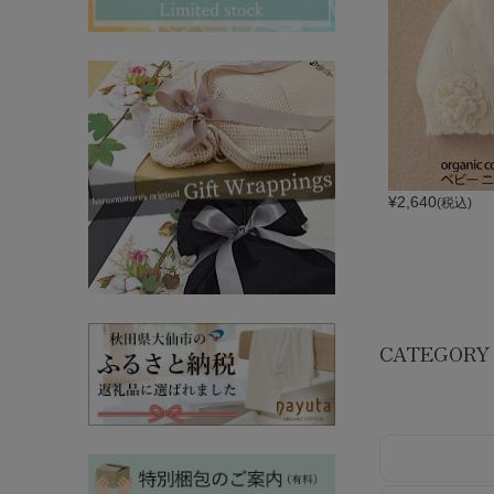
その他ママ雑貨
chevron_right
chevron_right
妊婦帯・産前産後ガードル
chevron_right
マタニティ・授乳パジャマ
chevron_right
¥
2,640
(税込)
CATEGORY