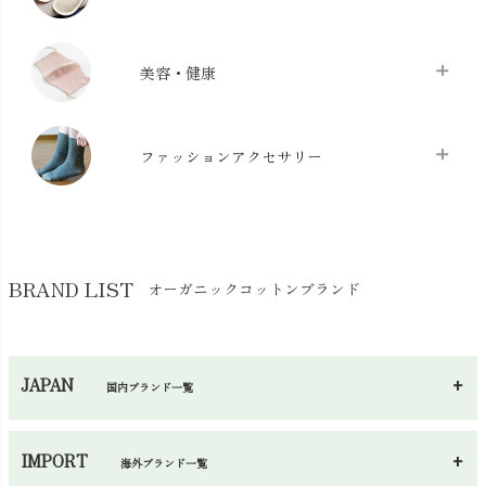
布団カバー・カバーセット
chevron_right
クッション
chevron_right
枕・ピローケース
chevron_right
美容・健康
生地・手芸用品
chevron_right
防水シート
chevron_right
マスク
chevron_right
スリッパ・ルームシューズ
chevron_right
ケット・綿毛布
ファッションアクセサリー
chevron_right
コットン・綿棒
chevron_right
せっけん・洗剤
chevron_right
布団
chevron_right
靴下・タイツ・レッグウェア
chevron_right
ガーゼ
chevron_right
その他小物・雑貨
chevron_right
バッグ
chevron_right
保湿・スキンケア・サポーター
chevron_right
ヨガマット・カーペット
BRAND LIST
オーガニックコットンブランド
chevron_right
ハンカチ
chevron_right
カイロ・湯たんぽ
chevron_right
ネックウエア
chevron_right
JAPAN
国内ブランド一覧
手袋・アームカバー
chevron_right
あ～さ
へ～わ
し～ふ
帽子・かさ・その他
chevron_right
IMPORT
海外ブランド一覧