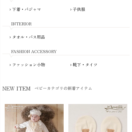
Molo（モロ）
fromF（フロムエフ）
下着・パジャマ
子供服
chevron_right
chevron_right
My Little Cozmo（マイリトルコズモ）
nadadelazos（ナダデラゾス）
INTERIOR
NATURAPURA（ナチュラプラ）
NewNative（ニューネイティブ）
タオル・バス用品
chevron_right
Nukleus（ニュクレス）
FASHION ACCESSORY
ファッション小物
靴下・タイツ
chevron_right
chevron_right
NEW ITEM
ベビーカテゴリの新着アイテム