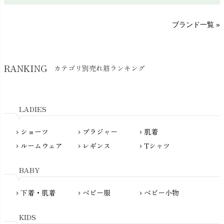
sisam（シサム）
A～G
O～Z
H～N
ブランド一覧 »
SISIFILLE（シシフィーユ）
Think-B（シンクビー）
HAPPY PLACE（ハッピープレイス）
SkinAware（スキンアウェア）
Hatley（ハットレイ）
RANKING
カテゴリ別売れ筋ランキング
生活アートクラブ
kidscase（キッズケース）
Tsukuba Cotton（つくばコットン）
LITTLE INDIANS（リトルインディアンズ）
天衣無縫
L'ovedbaby（ラブドベビー）
LADIES
nanadecor（ナナデェコール）
Lovingly Organics（ラビングリー）
nayuta（ナユタ）
ショーツ
ブラジャー
肌着
Madame MO（マダムモー）
chevron_right
chevron_right
chevron_right
ぬくぐるみ工房
ルームウェア
レギンス
Tシャツ
maggies（マギーズ）
chevron_right
chevron_right
chevron_right
HAYASHI
MAINIO（マイニオ）
Haruulala（ハルウララ）
BABY
MATONA（マトナ）
Pantyliners Organics（パンティライナーズ）
MAUD N LIL（モード・ン・リル）
下着・肌着
ベビー服
ベビー小物
chevron_right
chevron_right
chevron_right
PeopleTree（ピープルツリー）
maxomorra（マクソモーラ）
plantia（プランティア）
mini rodini（ミニロディーニ）
KIDS
PRISTINE（プリスティン）