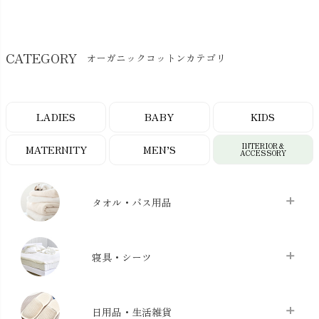
CATEGORY
オーガニックコットンカテゴリ
LADIES
BABY
KIDS
INTERIOR＆
MATERNITY
MEN’S
ACCESSORY
タオル・バス用品
タオル
chevron_right
寝具・シーツ
バス用品
chevron_right
ベッドシーツ
chevron_right
日用品・生活雑貨