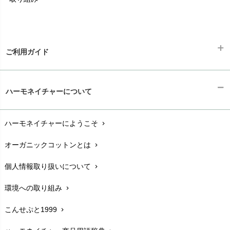
ご利用ガイド
ギフトラッピング
chevron_right
ハーモネイチャーについて
お支払い方法
chevron_right
ハーモネイチャーにようこそ
chevron_right
配送と送料
chevron_right
オーガニックコットンとは
chevron_right
在庫状況と発送予定
chevron_right
個人情報取り扱いについて
chevron_right
サイズ・寸法
chevron_right
環境への取り組み
chevron_right
生地・素材
chevron_right
こんせぷと1999
chevron_right
お手入れについて
chevron_right