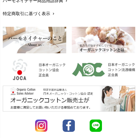
ハーモネイチャー商品用語辞典
chevron_right
レビューを書こう
chevron_right
特定商取引に基づく表示
chevron_right
返品交換
chevron_right
FAXでのご注文
chevron_right
お問い合わせ
chevron_right