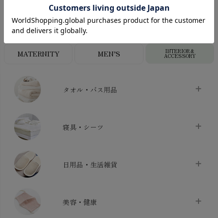
LADIES
BABY
KIDS
INTERIOR＆
MATERNITY
MEN’S
ACCESSORY
タオル・バス用品
タオル
chevron_right
寝具・シーツ
バス用品
chevron_right
ベッドシーツ
chevron_right
日用品・生活雑貨
布団カバー・カバーセット
chevron_right
クッション
chevron_right
枕・ピローケース
chevron_right
美容・健康
生地・手芸用品
chevron_right