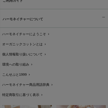
ご利用ガイド
ギフトラッピング
chevron_right
ハーモネイチャーについて
お支払い方法
chevron_right
ハーモネイチャーにようこそ
chevron_right
配送と送料
chevron_right
オーガニックコットンとは
chevron_right
在庫状況と発送予定
chevron_right
個人情報取り扱いについて
chevron_right
サイズ・寸法
chevron_right
環境への取り組み
chevron_right
生地・素材
chevron_right
こんせぷと1999
chevron_right
お手入れについて
chevron_right
ハーモネイチャー商品用語辞典
chevron_right
レビューを書こう
chevron_right
特定商取引に基づく表示
chevron_right
返品交換
chevron_right
FAXでのご注文
chevron_right