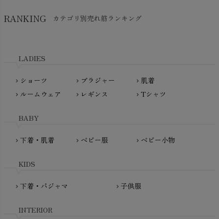
SkinAware（スキンアウェア）
Hatley（ハットレイ）
RANKING
カテゴリ別売れ筋ランキング
生活アートクラブ
kidscase（キッズケース）
Tsukuba Cotton（つくばコットン）
LITTLE INDIANS（リトルインディアンズ）
天衣無縫
L'ovedbaby（ラブドベビー）
LADIES
nanadecor（ナナデェコール）
Lovingly Organics（ラビングリー）
nayuta（ナユタ）
ショーツ
ブラジャー
肌着
Madame MO（マダムモー）
chevron_right
chevron_right
chevron_right
ぬくぐるみ工房
ルームウェア
レギンス
Tシャツ
maggies（マギーズ）
chevron_right
chevron_right
chevron_right
HAYASHI
MAINIO（マイニオ）
Haruulala（ハルウララ）
BABY
MATONA（マトナ）
Pantyliners Organics（パンティライナーズ）
MAUD N LIL（モード・ン・リル）
下着・肌着
ベビー服
ベビー小物
chevron_right
chevron_right
chevron_right
PeopleTree（ピープルツリー）
maxomorra（マクソモーラ）
plantia（プランティア）
mini rodini（ミニロディーニ）
KIDS
PRISTINE（プリスティン）
Molo（モロ）
fromF（フロムエフ）
下着・パジャマ
子供服
chevron_right
chevron_right
My Little Cozmo（マイリトルコズモ）
nadadelazos（ナダデラゾス）
INTERIOR
NATURAPURA（ナチュラプラ）