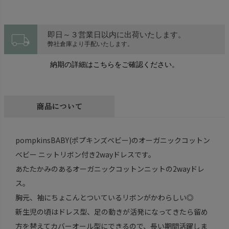
local_shipping
即日～３営業日以内に出荷いたします。
弊社倉庫より手配いたします。
納期の詳細はこちらをご確認ください。
商品について
pompkinsBABY(ポプキンズベビー)のオーガニックコットン
ベビー ニットリボン付き2wayドレスです。
あたたかみのあるオーガニックコットンニットの2wayドレ
ス。
胸元、袖にちょこんとついているリボンがかわらしい◎
新生児の頃はドレス型、足の動きが活発になってきたら留め
方を替えてカバーオール型にできるので、長い期間活躍しま