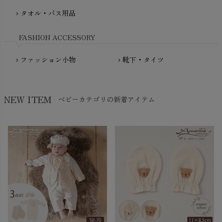
NewNative（ニューネイティブ）
タオル・バス用品
chevron_right
Nukleus（ニュクレス）
FASHION ACCESSORY
ファッション小物
靴下・タイツ
chevron_right
chevron_right
NEW ITEM
ベビーカテゴリの新着アイテム