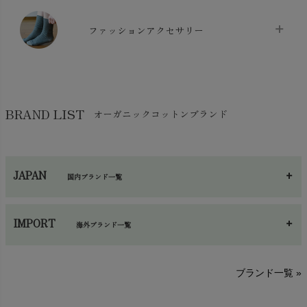
防水シート
chevron_right
マスク
chevron_right
スリッパ・ルームシューズ
chevron_right
ケット・綿毛布
ファッションアクセサリー
chevron_right
コットン・綿棒
chevron_right
せっけん・洗剤
chevron_right
布団
chevron_right
靴下・タイツ・レッグウェア
chevron_right
ガーゼ
chevron_right
その他小物・雑貨
chevron_right
バッグ
chevron_right
保湿・スキンケア・サポーター
chevron_right
ヨガマット・カーペット
BRAND LIST
オーガニックコットンブランド
chevron_right
ハンカチ
chevron_right
カイロ・湯たんぽ
chevron_right
ネックウエア
chevron_right
JAPAN
国内ブランド一覧
手袋・アームカバー
chevron_right
あ～さ
へ～わ
し～ふ
帽子・かさ・その他
chevron_right
IMPORT
海外ブランド一覧
sisam（シサム）
A～G
O～Z
H～N
ブランド一覧 »
SISIFILLE（シシフィーユ）
Think-B（シンクビー）
HAPPY PLACE（ハッピープレイス）