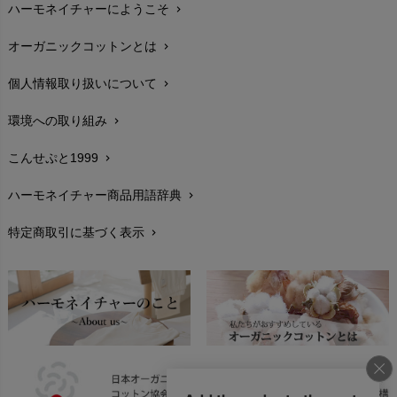
ハーモネイチャーにようこそ
chevron_right
配送と送料
chevron_right
オーガニックコットンとは
chevron_right
在庫状況と発送予定
chevron_right
個人情報取り扱いについて
chevron_right
サイズ・寸法
chevron_right
環境への取り組み
chevron_right
生地・素材
chevron_right
こんせぷと1999
chevron_right
お手入れについて
chevron_right
ハーモネイチャー商品用語辞典
chevron_right
レビューを書こう
chevron_right
特定商取引に基づく表示
chevron_right
返品交換
chevron_right
FAXでのご注文
chevron_right
お問い合わせ
chevron_right