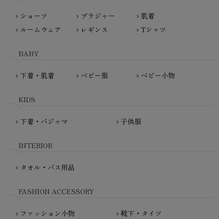
Lovingly Organics（ラビングリー）
nayuta（ナユタ）
ショーツ
ブラジャー
肌着
Madame MO（マダムモー）
chevron_right
chevron_right
chevron_right
ぬくぐるみ工房
ルームウェア
レギンス
Tシャツ
maggies（マギーズ）
chevron_right
chevron_right
chevron_right
HAYASHI
MAINIO（マイニオ）
Haruulala（ハルウララ）
BABY
MATONA（マトナ）
Pantyliners Organics（パンティライナーズ）
MAUD N LIL（モード・ン・リル）
下着・肌着
ベビー服
ベビー小物
chevron_right
chevron_right
chevron_right
PeopleTree（ピープルツリー）
maxomorra（マクソモーラ）
plantia（プランティア）
mini rodini（ミニロディーニ）
KIDS
PRISTINE（プリスティン）
Molo（モロ）
fromF（フロムエフ）
下着・パジャマ
子供服
chevron_right
chevron_right
My Little Cozmo（マイリトルコズモ）
nadadelazos（ナダデラゾス）
INTERIOR
NATURAPURA（ナチュラプラ）
NewNative（ニューネイティブ）
タオル・バス用品
chevron_right
Nukleus（ニュクレス）
FASHION ACCESSORY
ファッション小物
靴下・タイツ
chevron_right
chevron_right