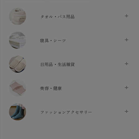
タオル・バス用品
タオル
chevron_right
寝具・シーツ
バス用品
chevron_right
ベッドシーツ
chevron_right
日用品・生活雑貨
布団カバー・カバーセット
chevron_right
クッション
chevron_right
枕・ピローケース
chevron_right
美容・健康
生地・手芸用品
chevron_right
防水シート
chevron_right
マスク
chevron_right
スリッパ・ルームシューズ
chevron_right
ケット・綿毛布
ファッションアクセサリー
chevron_right
コットン・綿棒
chevron_right
せっけん・洗剤
chevron_right
布団
chevron_right
靴下・タイツ・レッグウェア
chevron_right
ガーゼ
chevron_right
その他小物・雑貨
chevron_right