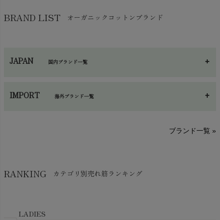
バッグ
chevron_right
保湿・スキンケア・サポーター
chevron_right
ヨガマット・カーペット
BRAND LIST
オーガニックコットンブランド
chevron_right
ハンカチ
chevron_right
カイロ・湯たんぽ
chevron_right
ネックウエア
chevron_right
JAPAN
国内ブランド一覧
手袋・アームカバー
chevron_right
あ～さ
へ～わ
し～ふ
帽子・かさ・その他
chevron_right
IMPORT
海外ブランド一覧
sisam（シサム）
A～G
O～Z
H～N
ブランド一覧 »
SISIFILLE（シシフィーユ）
Think-B（シンクビー）
HAPPY PLACE（ハッピープレイス）
SkinAware（スキンアウェア）
Hatley（ハットレイ）
RANKING
カテゴリ別売れ筋ランキング
生活アートクラブ
kidscase（キッズケース）
Tsukuba Cotton（つくばコットン）
LITTLE INDIANS（リトルインディアンズ）
天衣無縫
L'ovedbaby（ラブドベビー）
LADIES
nanadecor（ナナデェコール）