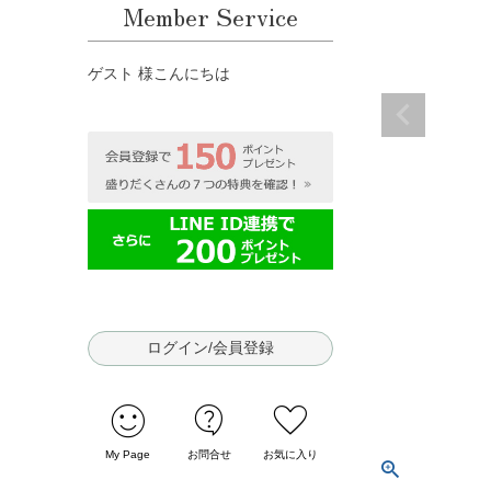
Member Service
ゲスト 様こんにちは
ログイン/会員登録
sentiment_satisfied
contact_support
favorite
My Page
お問合せ
お気に入り