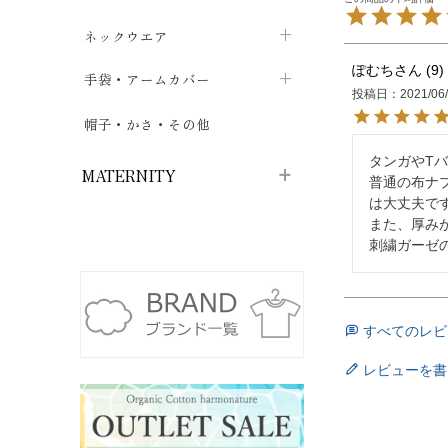
ハイソックス
バッグ・ポシェット
タオルハンカチ
chevron_right
ネックウエア
chevron_right
chevron_right
五本指・足袋ソックス
ぽむち
9
ガーゼハンカチ
マフラー
chevron_right
手袋・アームカバー
chevron_right
chevron_right
投稿日
2021/06
タイツ
ハンカチ
ストール
chevron_right
ショート丈
chevron_right
chevron_right
帽子・かさ・その他
chevron_right
レッグウォーマー
ネックカバー・スヌード
chevron_right
ロング丈
タンガやT
chevron_right
chevron_right
MATERNITY
普通の布ナ
は大丈夫です
また、厚み
マタニティウェア・授乳服
刺繍ガーゼ
マタニティウェア・授乳服
授乳下着・パジャマ
chevron_right
マタニティ・授乳ブラジャー
マタ
ニティ・ママ雑貨
chevron_right
すべてのレビ
授乳パッド
授乳ケープ
chevron_right
chevron_right
レビューを書
マタニティショーツ
授乳クッション・枕
chevron_right
chevron_right
マタニティ・授乳インナー