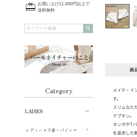
redeem
お買い上げ11,000円以上で
送料無料
商
Category
メイド・イ
す。
スリムなた
LADIES
ナプキン。
タンガやT
レディース下着・パジャマ
を追求した