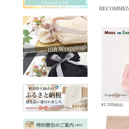
その他ママ雑貨
chevron_right
chevron_right
RECOMME
妊婦帯・産前産後ガードル
chevron_right
マタニティ・授乳パジャマ
chevron_right
¥
1,320
(税込)