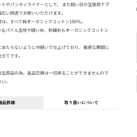
ートやパンティライナーとして、 また軽い日の生理用ナプ
幅広い用途でお使いいただけます。
材は、すべて純オーガニックコットン100％。
いるパイル生地や縫い糸、刺繍糸もオーガニックコットン
にあたらないように中縫いで仕上げており、 敏感な期間に
仕立てです。
衛生用品の為、返品交換は一切承ることができませんので
さい。
商品詳細
取り扱いについて