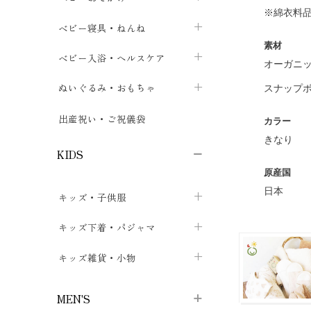
※綿衣料
ボトムス
ボディスーツ
ベビー帽子
ベビーキャリー
chevron_right
chevron_right
ベビー寝具・ねんね
chevron_right
chevron_right
素材
セレモニードレス
短肌着・長肌着
スタイ・よだれかけ
おでかけ用品・カバー・シート
chevron_right
ベビースリーパー
chevron_right
chevron_right
ベビー入浴・ヘルスケア
chevron_right
chevron_right
オーガニッ
ワンピース・チュニック
肌着・下着
ミトン・手袋
chevron_right
ベビーパジャマ
chevron_right
ベビーおむつ・おむつカバー
chevron_right
ぬいぐるみ・おもちゃ
chevron_right
chevron_right
スナップ
上着・アウター
ベビーおむつ・おむつカバー
靴下・タイツ
chevron_right
ベビー布団・シーツ
chevron_right
トレーニングパンツ
chevron_right
ファーストトイ
chevron_right
chevron_right
出産祝い・ご祝儀袋
chevron_right
カラー
トレーニングパンツ
レッグウォーマー・サポーター
きなり
ベビー枕・カバー
chevron_right
ベビーお風呂・ケア用品
chevron_right
ぬいぐるみ
chevron_right
chevron_right
chevron_right
KIDS
ベビー・キッズ腹巻
ベビーフェンス・安全用品
ガーゼ・クロス
chevron_right
知育玩具
原産国
chevron_right
chevron_right
chevron_right
日本
キッズ・子供服
ブーティ・シューズ
ベビーおくるみ・アフガン
授乳クッション・枕
chevron_right
あみぐるみ
chevron_right
chevron_right
chevron_right
子供トップス
キッズ下着・パジャマ
マフラー
chevron_right
chevron_right
子供カーディガン・ベスト
子供肌着下着
キッズ雑貨・小物
汗取りパッド
chevron_right
chevron_right
chevron_right
子供チュニック・ワンピース
子供靴下
子供帽子
chevron_right
chevron_right
chevron_right
MEN'S