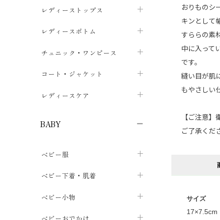
おりものシ
ブラジャー
レディーストップス
chevron_right
キンとして
ショーツ
カットソー・Tシャツ
レディースボトム
chevron_right
chevron_right
すららの素
中に入って
レディースインナー・肌着
シャツ・ブラウス
スカート
chevron_right
チュニック・ワンピース
chevron_right
chevron_right
です。
レギンス・スパッツ
パーカー・スウェット
レディースパンツ
半袖・袖なし
chevron_right
chevron_right
コート・ジャケット
chevron_right
chevron_right
縫い目が肌
もやさしい
パジャマ・ルームウェア
カーディガン・ボレロ・ベスト
長袖・７分袖
chevron_right
chevron_right
レディースケア
chevron_right
ニット・セーター
chevron_right
布ナプキン
【ご注意】
chevron_right
BABY
ご了承くだ
パンティライナー
chevron_right
ベビー服
紙ナプキン
chevron_right
カバーオール・ロンパース
ベビー下着・肌着
chevron_right
セパレート・上下セット
コンビ肌着
ベビー小物
chevron_right
chevron_right
サイズ
17×7.5cm
トップス
パンツ・オーバーパンツ
ベビー小物・雑貨
chevron_right
ベビーおでかけ
chevron_right
chevron_right