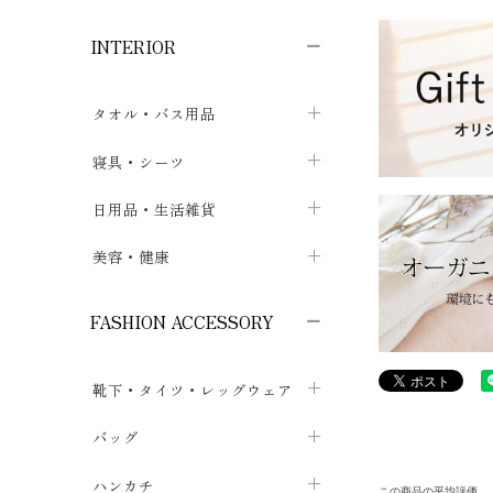
子供ボトムス
子供タイツ・レギンス
子供雑貨
chevron_right
chevron_right
chevron_right
INTERIOR
メンズ下着・パジャマ
子供上着・アウター
子供パジャマ
chevron_right
chevron_right
メンズインナー・肌着
メンズファッション
子供ローブ
chevron_right
chevron_right
タオル・バス用品
ボクサーパンツ
シャツ・カットソー
chevron_right
chevron_right
タオル
寝具・シーツ
chevron_right
ブリーフ
セーター・トレーナー・パーカ
chevron_right
chevron_right
バス用品
ベッドシーツ
日用品・生活雑貨
chevron_right
chevron_right
トランクス
ボトムス
chevron_right
chevron_right
布団カバー・カバーセット
クッション
美容・健康
chevron_right
chevron_right
アンダーパンツ・ももひき
コート・上着
chevron_right
chevron_right
枕・ピローケース
生地・手芸用品
マスク
chevron_right
chevron_right
chevron_right
FASHION ACCESSORY
メンズパジャマ
chevron_right
防水シート
スリッパ・ルームシューズ
コットン・綿棒
chevron_right
chevron_right
chevron_right
靴下・タイツ・レッグウェア
ケット・綿毛布
せっけん・洗剤
ガーゼ
chevron_right
chevron_right
chevron_right
フットカバー・アンクレット
布団
バッグ
その他小物・雑貨
chevron_right
保湿・スキンケア・サポーター
chevron_right
chevron_right
chevron_right
ソックス
巾着・ポーチ
ヨガマット・カーペット
ハンカチ
chevron_right
カイロ・湯たんぽ
chevron_right
chevron_right
chevron_right