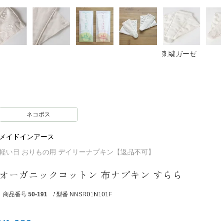
刺繍ガーゼ
ネコポス
メイドインアース
軽い日 おりもの用 デイリーナプキン【返品不可】
オーガニックコットン 布ナプキン すらら
商品番号
50-191
/ 型番 NNSR01N101F