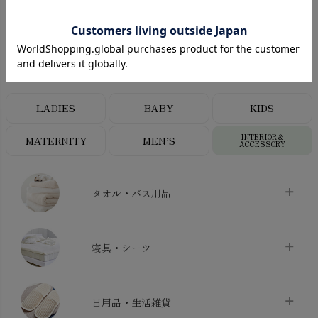
CATEGORY
オーガニックコットンカテゴリ
LADIES
BABY
KIDS
INTERIOR＆
MATERNITY
MEN’S
ACCESSORY
タオル・バス用品
タオル
chevron_right
寝具・シーツ
バス用品
chevron_right
ベッドシーツ
chevron_right
日用品・生活雑貨