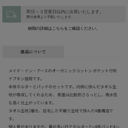
local_shipping
即日～３営業日以内に出荷いたします。
弊社倉庫より手配いたします。
納期の詳細はこちらをご確認ください。
商品について
メイド・イン・アースのオーガニックコットン ポケット付布
ナプキン昼用です。
本体ホルダーとパッドのセットです。内側に挟んだタオル生
地が吸収してくれるため、 表面は比較的さらっとし、吸水性
も高く仕上がっています。
タオル生地2層を、起毛した平織り生地で挟んだ4層構造で
す。
個人差がありますが、量の多い日でホルダー2～4枚パッド4～