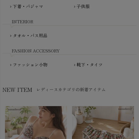
fromF（フロムエフ）
下着・パジャマ
子供服
chevron_right
chevron_right
My Little Cozmo（マイリトルコズモ）
nadadelazos（ナダデラゾス）
INTERIOR
NATURAPURA（ナチュラプラ）
NewNative（ニューネイティブ）
タオル・バス用品
chevron_right
Nukleus（ニュクレス）
FASHION ACCESSORY
ファッション小物
靴下・タイツ
chevron_right
chevron_right
NEW ITEM
レディースカテゴリの新着アイテム