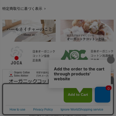
特定商取引に基づく表示
chevron_right
返品交換
chevron_right
FAXでのご注文
chevron_right
お問い合わせ
chevron_right
Copyright © harmonature All Rights Reserved.