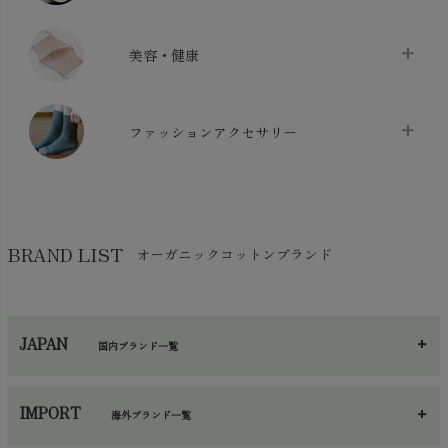
布団カバー・カバーセット
chevron_right
クッション
chevron_right
枕・ピローケース
chevron_right
美容・健康
生地・手芸用品
chevron_right
防水シート
chevron_right
マスク
chevron_right
スリッパ・ルームシューズ
chevron_right
ケット・綿毛布
ファッションアクセサリー
chevron_right
コットン・綿棒
chevron_right
せっけん・洗剤
chevron_right
布団
chevron_right
靴下・タイツ・レッグウェア
chevron_right
ガーゼ
chevron_right
その他小物・雑貨
chevron_right
バッグ
chevron_right
保湿・スキンケア・サポーター
chevron_right
ヨガマット・カーペット
BRAND LIST
オーガニックコットンブランド
chevron_right
ハンカチ
chevron_right
カイロ・湯たんぽ
chevron_right
ネックウエア
chevron_right
JAPAN
国内ブランド一覧
手袋・アームカバー
chevron_right
あ～さ
へ～わ
し～ふ
帽子・かさ・その他
chevron_right
IMPORT
海外ブランド一覧