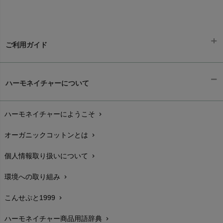
ご利用ガイド
ギフトラッピング
chevron_right
ハーモネイチャーについて
お支払い方法
chevron_right
ハーモネイチャーにようこそ
chevron_right
配送と送料
chevron_right
オーガニックコットンとは
chevron_right
在庫状況と発送予定
chevron_right
個人情報取り扱いについて
chevron_right
サイズ・寸法
chevron_right
環境への取り組み
chevron_right
生地・素材
chevron_right
こんせぷと1999
chevron_right
お手入れについて
chevron_right
ハーモネイチャー商品用語辞典
chevron_right
レビューを書こう
chevron_right