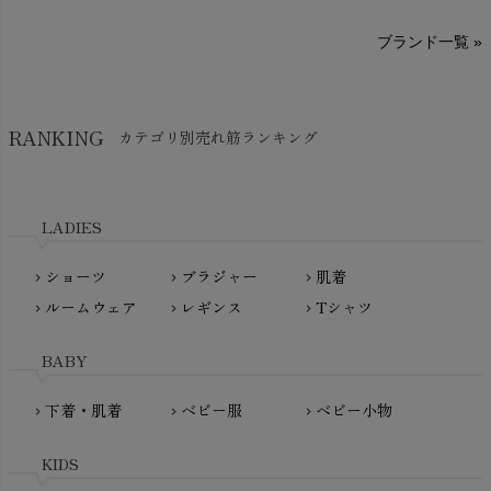
sisam（シサム）
A～G
O～Z
H～N
ブランド一覧 »
SISIFILLE（シシフィーユ）
Think-B（シンクビー）
HAPPY PLACE（ハッピープレイス）
SkinAware（スキンアウェア）
Hatley（ハットレイ）
RANKING
カテゴリ別売れ筋ランキング
生活アートクラブ
kidscase（キッズケース）
Tsukuba Cotton（つくばコットン）
LITTLE INDIANS（リトルインディアンズ）
天衣無縫
L'ovedbaby（ラブドベビー）
LADIES
nanadecor（ナナデェコール）
Lovingly Organics（ラビングリー）
nayuta（ナユタ）
ショーツ
ブラジャー
肌着
Madame MO（マダムモー）
chevron_right
chevron_right
chevron_right
ぬくぐるみ工房
ルームウェア
レギンス
Tシャツ
maggies（マギーズ）
chevron_right
chevron_right
chevron_right
HAYASHI
MAINIO（マイニオ）
Haruulala（ハルウララ）
BABY
MATONA（マトナ）
Pantyliners Organics（パンティライナーズ）
MAUD N LIL（モード・ン・リル）
下着・肌着
ベビー服
ベビー小物
chevron_right
chevron_right
chevron_right
PeopleTree（ピープルツリー）
maxomorra（マクソモーラ）
plantia（プランティア）
mini rodini（ミニロディーニ）
KIDS
PRISTINE（プリスティン）
Molo（モロ）