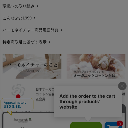
環境への取り組み
chevron_right
生地・素材
chevron_right
こんせぷと1999
chevron_right
お手入れについて
chevron_right
ハーモネイチャー商品用語辞典
chevron_right
レビューを書こう
chevron_right
特定商取引に基づく表示
chevron_right
返品交換
chevron_right
FAXでのご注文
chevron_right
お問い合わせ
chevron_right