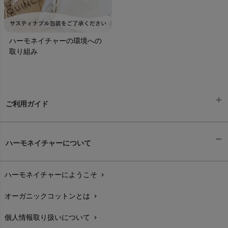
ハーモネイチャーの環境への
取り組み
ご利用ガイド
ギフトラッピング
chevron_right
ハーモネイチャーについて
お支払い方法
chevron_right
ハーモネイチャーにようこそ
chevron_right
配送と送料
chevron_right
オーガニックコットンとは
chevron_right
在庫状況と発送予定
chevron_right
個人情報取り扱いについて
chevron_right
サイズ・寸法
chevron_right