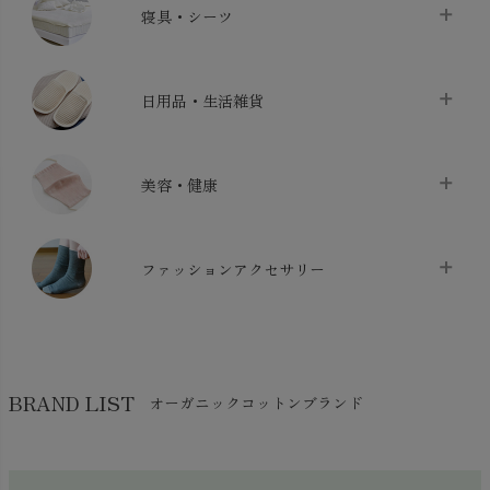
chevron_right
寝具・シーツ
バス用品
chevron_right
ベッドシーツ
chevron_right
日用品・生活雑貨
布団カバー・カバーセット
chevron_right
クッション
chevron_right
枕・ピローケース
chevron_right
美容・健康
生地・手芸用品
chevron_right
防水シート
chevron_right
マスク
chevron_right
スリッパ・ルームシューズ
chevron_right
ケット・綿毛布
ファッションアクセサリー
chevron_right
コットン・綿棒
chevron_right
せっけん・洗剤
chevron_right
布団
chevron_right
靴下・タイツ・レッグウェア
chevron_right
ガーゼ
chevron_right
その他小物・雑貨
chevron_right
バッグ
chevron_right
保湿・スキンケア・サポーター
chevron_right
ヨガマット・カーペット
BRAND LIST
オーガニックコットンブランド
chevron_right
ハンカチ
chevron_right
カイロ・湯たんぽ
chevron_right
ネックウエア
chevron_right