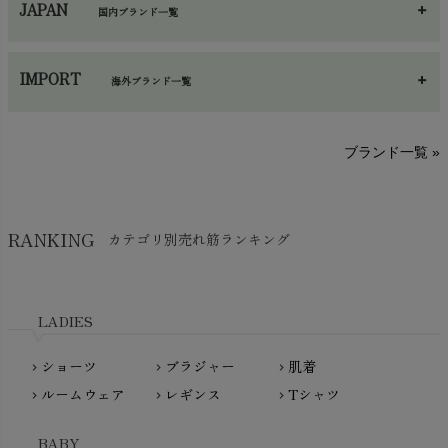
JAPAN
国内ブランド一覧
手袋・アームカバー
chevron_right
あ～さ
へ～わ
し～ふ
帽子・かさ・その他
chevron_right
IMPORT
海外ブランド一覧
sisam（シサム）
A～G
O～Z
H～N
ブランド一覧 »
SISIFILLE（シシフィーユ）
Think-B（シンクビー）
HAPPY PLACE（ハッピープレイス）
SkinAware（スキンアウェア）
Hatley（ハットレイ）
RANKING
カテゴリ別売れ筋ランキング
生活アートクラブ
kidscase（キッズケース）
Tsukuba Cotton（つくばコットン）
LITTLE INDIANS（リトルインディアンズ）
天衣無縫
L'ovedbaby（ラブドベビー）
LADIES
nanadecor（ナナデェコール）
Lovingly Organics（ラビングリー）
nayuta（ナユタ）
ショーツ
ブラジャー
肌着
Madame MO（マダムモー）
chevron_right
chevron_right
chevron_right
ぬくぐるみ工房
ルームウェア
レギンス
Tシャツ
maggies（マギーズ）
chevron_right
chevron_right
chevron_right
HAYASHI
MAINIO（マイニオ）
Haruulala（ハルウララ）
BABY