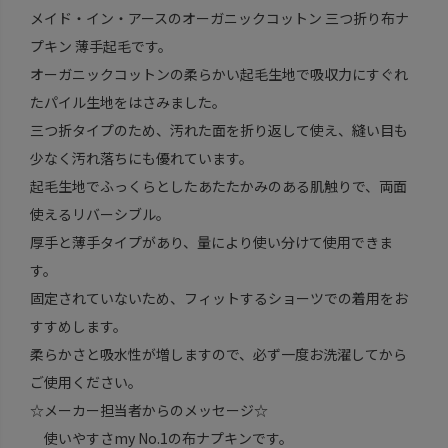
メイド・イン・アースのオーガニックコットン 三つ折り布ナ
プキン 薄手起毛です。
オーガニックコットンの柔らかい起毛生地で吸収力にすぐれ
たパイル生地をはさみました。
三つ折タイプのため、汚れた面を折り返して使え、縫い目も
少なく汚れ落ちにも優れています。
起毛生地でふっくらとしたあたたかみのある肌触りで、両面
使えるリバーシブル。
厚手と薄手タイプがあり、量により使い分けて使用できま
す。
固定されていないため、フィットするショーツでの着用をお
すすめします。
柔らかさと吸水性が増しますので、必ず一度お洗濯してから
ご使用ください。
☆メーカー担当者からのメッセージ☆
使いやすさmy No.1の布ナプキンです。