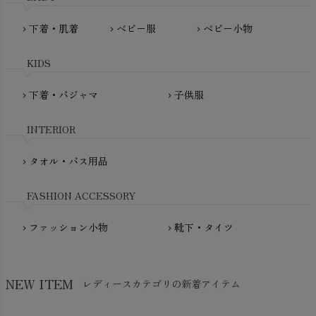
MATONA（マトナ）
Pantyliners Organics（パンティライナーズ）
MAUD N LIL（モード・ン・リル）
下着・肌着
ベビー服
ベビー小物
chevron_right
chevron_right
chevron_right
PeopleTree（ピープルツリー）
maxomorra（マクソモーラ）
plantia（プランティア）
mini rodini（ミニロディーニ）
KIDS
PRISTINE（プリスティン）
Molo（モロ）
fromF（フロムエフ）
下着・パジャマ
子供服
chevron_right
chevron_right
My Little Cozmo（マイリトルコズモ）
nadadelazos（ナダデラゾス）
INTERIOR
NATURAPURA（ナチュラプラ）
NewNative（ニューネイティブ）
タオル・バス用品
chevron_right
Nukleus（ニュクレス）
FASHION ACCESSORY
ファッション小物
靴下・タイツ
chevron_right
chevron_right
NEW ITEM
レディースカテゴリの新着アイテム