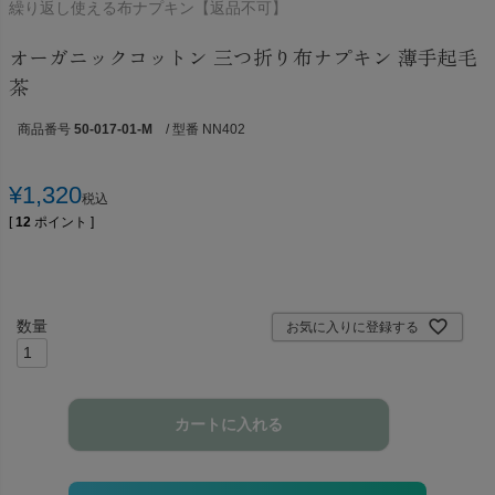
繰り返し使える布ナプキン【返品不可】
オーガニックコットン 三つ折り布ナプキン 薄手起毛
茶
商品番号
50-017-01-M
/ 型番 NN402
¥
1,320
税込
[
12
ポイント ]
お気に入りに登録する
カートに入れる