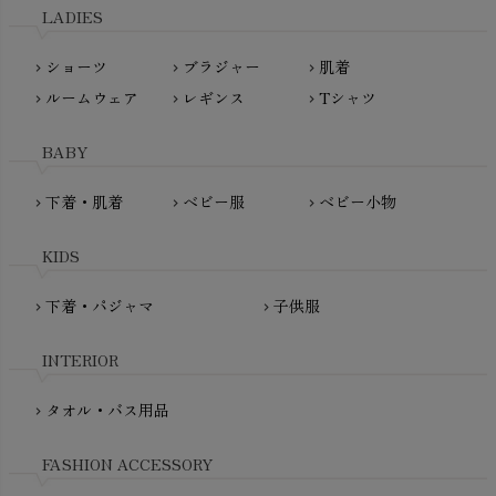
L'ovedbaby（ラブドベビー）
LADIES
nanadecor（ナナデェコール）
Lovingly Organics（ラビングリー）
nayuta（ナユタ）
ショーツ
ブラジャー
肌着
Madame MO（マダムモー）
chevron_right
chevron_right
chevron_right
ぬくぐるみ工房
ルームウェア
レギンス
Tシャツ
maggies（マギーズ）
chevron_right
chevron_right
chevron_right
HAYASHI
MAINIO（マイニオ）
Haruulala（ハルウララ）
BABY
MATONA（マトナ）
Pantyliners Organics（パンティライナーズ）
MAUD N LIL（モード・ン・リル）
下着・肌着
ベビー服
ベビー小物
chevron_right
chevron_right
chevron_right
PeopleTree（ピープルツリー）
maxomorra（マクソモーラ）
plantia（プランティア）
mini rodini（ミニロディーニ）
KIDS
PRISTINE（プリスティン）
Molo（モロ）
fromF（フロムエフ）
下着・パジャマ
子供服
chevron_right
chevron_right
My Little Cozmo（マイリトルコズモ）
nadadelazos（ナダデラゾス）
INTERIOR
NATURAPURA（ナチュラプラ）
NewNative（ニューネイティブ）
タオル・バス用品
chevron_right
Nukleus（ニュクレス）
FASHION ACCESSORY