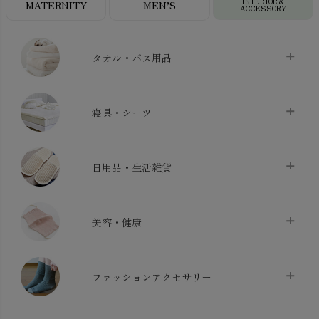
INTERIOR＆
MATERNITY
MEN’S
ACCESSORY
タオル・バス用品
タオル
chevron_right
寝具・シーツ
バス用品
chevron_right
ベッドシーツ
chevron_right
日用品・生活雑貨
布団カバー・カバーセット
chevron_right
クッション
chevron_right
枕・ピローケース
chevron_right
美容・健康
生地・手芸用品
chevron_right
防水シート
chevron_right
マスク
chevron_right
スリッパ・ルームシューズ
chevron_right
ケット・綿毛布
ファッションアクセサリー
chevron_right
コットン・綿棒
chevron_right
せっけん・洗剤
chevron_right
布団
chevron_right