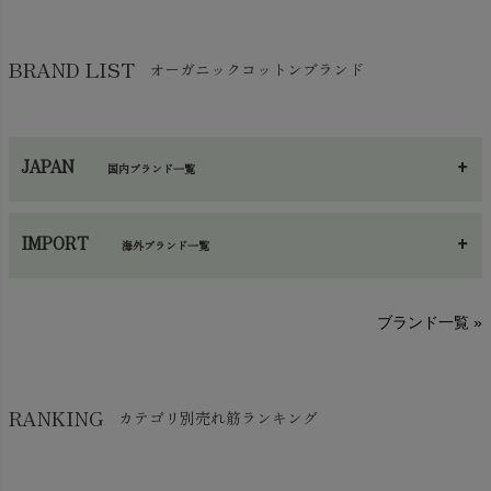
靴下・タイツ・レッグウェア
chevron_right
ガーゼ
chevron_right
その他小物・雑貨
chevron_right
バッグ
chevron_right
保湿・スキンケア・サポーター
chevron_right
ヨガマット・カーペット
BRAND LIST
オーガニックコットンブランド
chevron_right
ハンカチ
chevron_right
カイロ・湯たんぽ
chevron_right
ネックウエア
chevron_right
JAPAN
国内ブランド一覧
手袋・アームカバー
chevron_right
あ～さ
へ～わ
し～ふ
帽子・かさ・その他
chevron_right
IMPORT
海外ブランド一覧
sisam（シサム）
A～G
O～Z
H～N
ブランド一覧 »
SISIFILLE（シシフィーユ）
Think-B（シンクビー）
HAPPY PLACE（ハッピープレイス）
SkinAware（スキンアウェア）
Hatley（ハットレイ）
RANKING
カテゴリ別売れ筋ランキング
生活アートクラブ
kidscase（キッズケース）
Tsukuba Cotton（つくばコットン）
LITTLE INDIANS（リトルインディアンズ）
天衣無縫