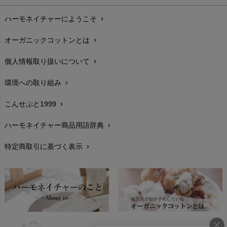
お支払い方法
chevron_right
ハーモネイチャーにようこそ
chevron_right
配送と送料
chevron_right
オーガニックコットンとは
chevron_right
在庫状況と発送予定
chevron_right
個人情報取り扱いについて
chevron_right
サイズ・寸法
chevron_right
環境への取り組み
chevron_right
生地・素材
chevron_right
こんせぷと1999
chevron_right
お手入れについて
chevron_right
ハーモネイチャー商品用語辞典
chevron_right
レビューを書こう
chevron_right
特定商取引に基づく表示
chevron_right
返品交換
chevron_right
FAXでのご注文
chevron_right
お問い合わせ
chevron_right