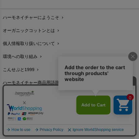
お支払い方法
chevron_right
ハーモネイチャーにようこそ
chevron_right
配送と送料
chevron_right
オーガニックコットンとは
chevron_right
在庫状況と発送予定
chevron_right
個人情報取り扱いについて
chevron_right
サイズ・寸法
chevron_right
環境への取り組み
chevron_right
生地・素材
chevron_right
こんせぷと1999
chevron_right
お手入れについて
chevron_right
ハーモネイチャー商品用語辞典
chevron_right
レビューを書こう
chevron_right
特定商取引に基づく表示
chevron_right
返品交換
chevron_right
FAXでのご注文
chevron_right
お問い合わせ
chevron_right