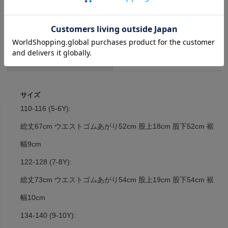
»シアサッカー半袖TシャツLisboaStripeはこちら
商品詳細
取り扱いについて
サイズ
110-116 (5-6Y):
総丈67cm ウエストゴムあがり52cm 股上18cm 股下52cm 裾
幅9cm
122-128 (7-8Y):
総丈73cm ウエストゴムあがり54cm 股上19cm 股下54cm 裾
幅10cm
134-140 (9-10Y):