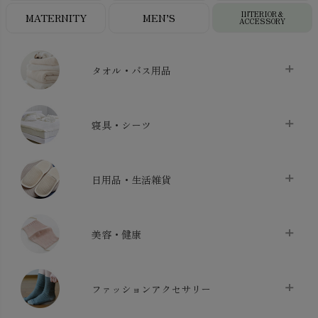
INTERIOR＆
MATERNITY
MEN’S
ACCESSORY
タオル・バス用品
タオル
chevron_right
寝具・シーツ
バス用品
chevron_right
ベッドシーツ
chevron_right
日用品・生活雑貨
布団カバー・カバーセット
chevron_right
クッション
chevron_right
枕・ピローケース
chevron_right
美容・健康
生地・手芸用品
chevron_right
防水シート
chevron_right
マスク
chevron_right
スリッパ・ルームシューズ
chevron_right
ケット・綿毛布
ファッションアクセサリー
chevron_right
コットン・綿棒
chevron_right
せっけん・洗剤
chevron_right
布団