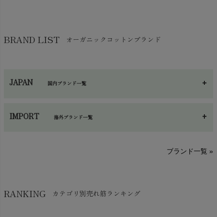
chevron_right
靴下・タイツ・レッグウェア
chevron_right
ガーゼ
chevron_right
その他小物・雑貨
chevron_right
バッグ
chevron_right
保湿・スキンケア・サポーター
chevron_right
ヨガマット・カーペット
BRAND LIST
オーガニックコットンブランド
chevron_right
ハンカチ
chevron_right
カイロ・湯たんぽ
chevron_right
ネックウエア
chevron_right
JAPAN
国内ブランド一覧
手袋・アームカバー
chevron_right
あ～さ
へ～わ
し～ふ
帽子・かさ・その他
chevron_right
IMPORT
海外ブランド一覧
sisam（シサム）
A～G
O～Z
H～N
ブランド一覧 »
SISIFILLE（シシフィーユ）
Think-B（シンクビー）
HAPPY PLACE（ハッピープレイス）
SkinAware（スキンアウェア）
Hatley（ハットレイ）
RANKING
カテゴリ別売れ筋ランキング
生活アートクラブ
kidscase（キッズケース）
Tsukuba Cotton（つくばコットン）
LITTLE INDIANS（リトルインディアンズ）