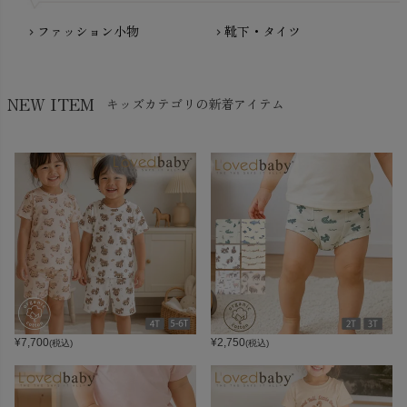
ファッション小物
靴下・タイツ
chevron_right
chevron_right
NEW ITEM
キッズカテゴリの新着アイテム
¥
7,700
¥
2,750
(税込)
(税込)