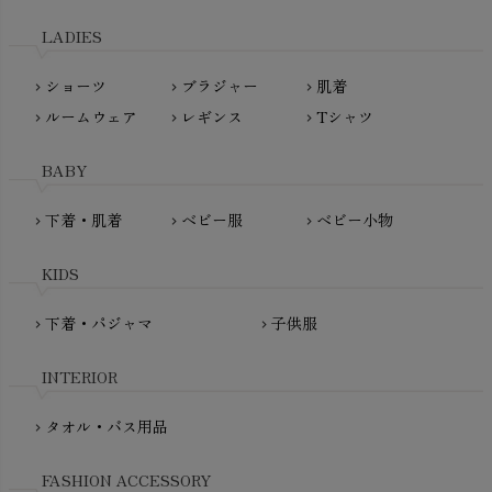
天衣無縫
L'ovedbaby（ラブドベビー）
LADIES
nanadecor（ナナデェコール）
Lovingly Organics（ラビングリー）
nayuta（ナユタ）
ショーツ
ブラジャー
肌着
Madame MO（マダムモー）
chevron_right
chevron_right
chevron_right
ぬくぐるみ工房
ルームウェア
レギンス
Tシャツ
maggies（マギーズ）
chevron_right
chevron_right
chevron_right
HAYASHI
MAINIO（マイニオ）
Haruulala（ハルウララ）
BABY
MATONA（マトナ）
Pantyliners Organics（パンティライナーズ）
MAUD N LIL（モード・ン・リル）
下着・肌着
ベビー服
ベビー小物
chevron_right
chevron_right
chevron_right
PeopleTree（ピープルツリー）
maxomorra（マクソモーラ）
plantia（プランティア）
mini rodini（ミニロディーニ）
KIDS
PRISTINE（プリスティン）
Molo（モロ）
fromF（フロムエフ）
下着・パジャマ
子供服
chevron_right
chevron_right
My Little Cozmo（マイリトルコズモ）
nadadelazos（ナダデラゾス）
INTERIOR
NATURAPURA（ナチュラプラ）
NewNative（ニューネイティブ）
タオル・バス用品
chevron_right
Nukleus（ニュクレス）
FASHION ACCESSORY