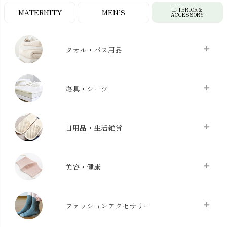
INTERIOR＆
MATERNITY
MEN’S
ACCESSORY
タオル・バス用品
タオル
chevron_right
寝具・シーツ
バス用品
chevron_right
ベッドシーツ
chevron_right
日用品・生活雑貨
布団カバー・カバーセット
chevron_right
クッション
chevron_right
枕・ピローケース
chevron_right
美容・健康
生地・手芸用品
chevron_right
防水シート
chevron_right
マスク
chevron_right
スリッパ・ルームシューズ
chevron_right
ケット・綿毛布
ファッションアクセサリー
chevron_right
コットン・綿棒
chevron_right
せっけん・洗剤
chevron_right
布団
chevron_right