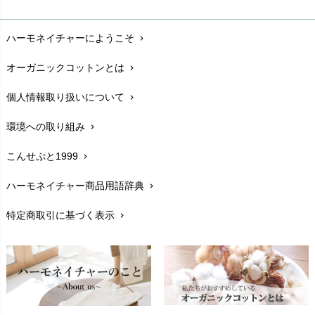
お支払い方法
chevron_right
ハーモネイチャーにようこそ
chevron_right
配送と送料
chevron_right
オーガニックコットンとは
chevron_right
在庫状況と発送予定
chevron_right
個人情報取り扱いについて
chevron_right
サイズ・寸法
chevron_right
環境への取り組み
chevron_right
生地・素材
chevron_right
こんせぷと1999
chevron_right
お手入れについて
chevron_right
ハーモネイチャー商品用語辞典
chevron_right
レビューを書こう
chevron_right
特定商取引に基づく表示
chevron_right
返品交換
chevron_right
FAXでのご注文
chevron_right
お問い合わせ
chevron_right