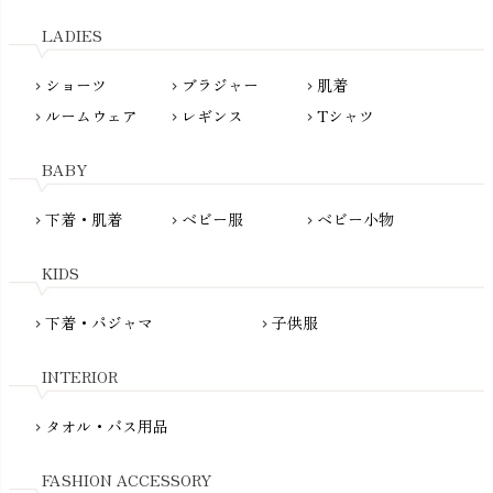
天衣無縫
L'ovedbaby（ラブドベビー）
LADIES
nanadecor（ナナデェコール）
Lovingly Organics（ラビングリー）
nayuta（ナユタ）
ショーツ
ブラジャー
肌着
Madame MO（マダムモー）
chevron_right
chevron_right
chevron_right
ぬくぐるみ工房
ルームウェア
レギンス
Tシャツ
maggies（マギーズ）
chevron_right
chevron_right
chevron_right
HAYASHI
MAINIO（マイニオ）
Haruulala（ハルウララ）
BABY
MATONA（マトナ）
Pantyliners Organics（パンティライナーズ）
MAUD N LIL（モード・ン・リル）
下着・肌着
ベビー服
ベビー小物
chevron_right
chevron_right
chevron_right
PeopleTree（ピープルツリー）
maxomorra（マクソモーラ）
plantia（プランティア）
mini rodini（ミニロディーニ）
KIDS
PRISTINE（プリスティン）
Molo（モロ）
fromF（フロムエフ）
下着・パジャマ
子供服
chevron_right
chevron_right
My Little Cozmo（マイリトルコズモ）
nadadelazos（ナダデラゾス）
INTERIOR
NATURAPURA（ナチュラプラ）
NewNative（ニューネイティブ）
タオル・バス用品
chevron_right
Nukleus（ニュクレス）
FASHION ACCESSORY