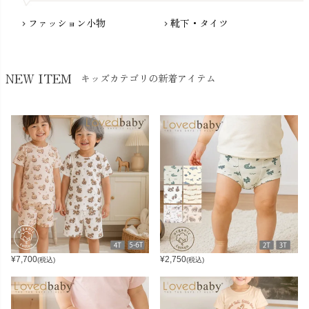
ファッション小物
靴下・タイツ
chevron_right
chevron_right
NEW ITEM
キッズカテゴリの新着アイテム
¥
7,700
¥
2,750
(税込)
(税込)