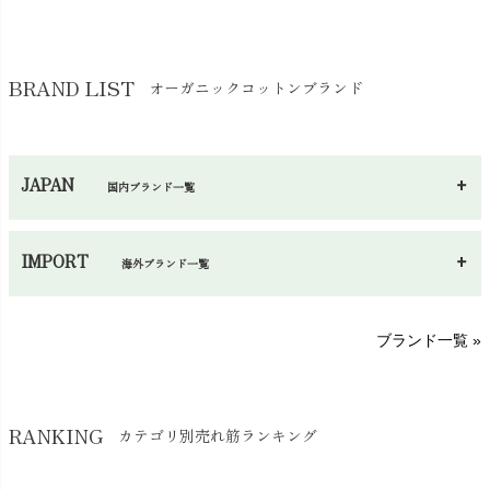
靴下・タイツ・レッグウェア
chevron_right
ガーゼ
chevron_right
その他小物・雑貨
chevron_right
バッグ
chevron_right
保湿・スキンケア・サポーター
chevron_right
ヨガマット・カーペット
BRAND LIST
オーガニックコットンブランド
chevron_right
ハンカチ
chevron_right
カイロ・湯たんぽ
chevron_right
ネックウエア
chevron_right
JAPAN
国内ブランド一覧
手袋・アームカバー
chevron_right
あ～さ
へ～わ
し～ふ
帽子・かさ・その他
chevron_right
IMPORT
海外ブランド一覧
sisam（シサム）
A～G
O～Z
H～N
ブランド一覧 »
SISIFILLE（シシフィーユ）
Think-B（シンクビー）
HAPPY PLACE（ハッピープレイス）
SkinAware（スキンアウェア）
Hatley（ハットレイ）
RANKING
カテゴリ別売れ筋ランキング
生活アートクラブ
kidscase（キッズケース）
Tsukuba Cotton（つくばコットン）
LITTLE INDIANS（リトルインディアンズ）