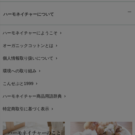
ギフトラッピング
chevron_right
ハーモネイチャーについて
お支払い方法
chevron_right
ハーモネイチャーにようこそ
chevron_right
配送と送料
chevron_right
オーガニックコットンとは
chevron_right
在庫状況と発送予定
chevron_right
個人情報取り扱いについて
chevron_right
サイズ・寸法
chevron_right
環境への取り組み
chevron_right
生地・素材
chevron_right
こんせぷと1999
chevron_right
お手入れについて
chevron_right
ハーモネイチャー商品用語辞典
chevron_right
レビューを書こう
chevron_right
特定商取引に基づく表示
chevron_right
返品交換
chevron_right
FAXでのご注文
chevron_right