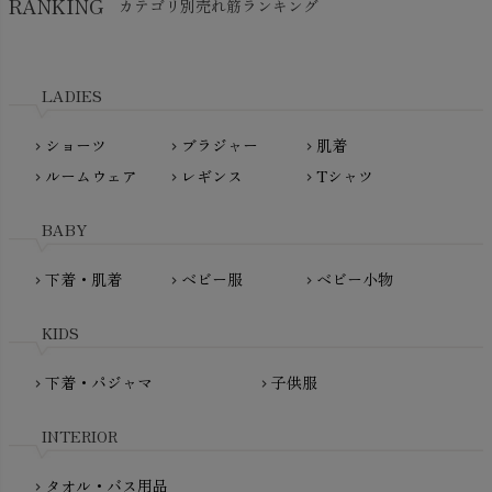
RANKING
カテゴリ別売れ筋ランキング
生活アートクラブ
kidscase（キッズケース）
Tsukuba Cotton（つくばコットン）
LITTLE INDIANS（リトルインディアンズ）
天衣無縫
L'ovedbaby（ラブドベビー）
LADIES
nanadecor（ナナデェコール）
Lovingly Organics（ラビングリー）
nayuta（ナユタ）
ショーツ
ブラジャー
肌着
Madame MO（マダムモー）
chevron_right
chevron_right
chevron_right
ぬくぐるみ工房
ルームウェア
レギンス
Tシャツ
maggies（マギーズ）
chevron_right
chevron_right
chevron_right
HAYASHI
MAINIO（マイニオ）
Haruulala（ハルウララ）
BABY
MATONA（マトナ）
Pantyliners Organics（パンティライナーズ）
MAUD N LIL（モード・ン・リル）
下着・肌着
ベビー服
ベビー小物
chevron_right
chevron_right
chevron_right
PeopleTree（ピープルツリー）
maxomorra（マクソモーラ）
plantia（プランティア）
mini rodini（ミニロディーニ）
KIDS
PRISTINE（プリスティン）
Molo（モロ）
fromF（フロムエフ）
下着・パジャマ
子供服
chevron_right
chevron_right
My Little Cozmo（マイリトルコズモ）
nadadelazos（ナダデラゾス）
INTERIOR
NATURAPURA（ナチュラプラ）
NewNative（ニューネイティブ）
タオル・バス用品
chevron_right