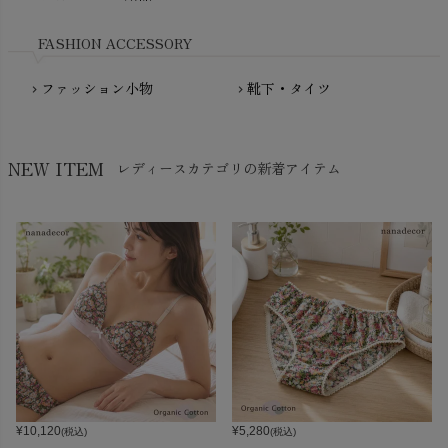
Nukleus（ニュクレス）
FASHION ACCESSORY
ファッション小物
靴下・タイツ
chevron_right
chevron_right
NEW ITEM
レディースカテゴリの新着アイテム
¥
10,120
¥
5,280
(税込)
(税込)