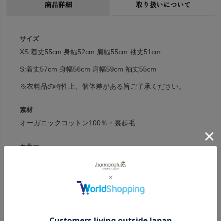
商品詳細
取り扱いについて
サイズ
XS:着丈55cm 身幅52cm 肩幅55cm 袖丈51cm
S:着丈57cm 身幅56cm 肩幅59cm 袖丈55cm
※衣料品の特性上、個体差がある旨ご了承ください。
素材
オーガニックコットン100％・裏起毛
カラー
OysterGrey(ライトグレー)・BlueFog(くすみブルー)
原産国
インド