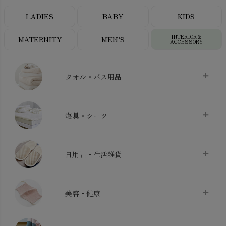
LADIES
BABY
KIDS
INTERIOR＆
MATERNITY
MEN’S
ACCESSORY
タオル・バス用品
タオル
chevron_right
寝具・シーツ
バス用品
chevron_right
ベッドシーツ
chevron_right
日用品・生活雑貨
布団カバー・カバーセット
chevron_right
クッション
chevron_right
枕・ピローケース
chevron_right
美容・健康
生地・手芸用品
chevron_right
防水シート
chevron_right
マスク
chevron_right