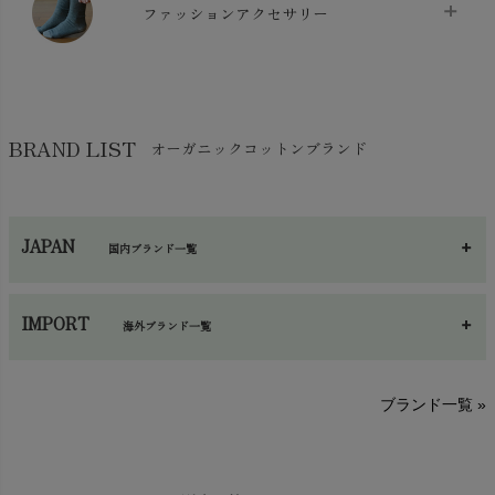
スリッパ・ルームシューズ
chevron_right
ケット・綿毛布
ファッションアクセサリー
chevron_right
コットン・綿棒
chevron_right
せっけん・洗剤
chevron_right
布団
chevron_right
靴下・タイツ・レッグウェア
chevron_right
ガーゼ
chevron_right
その他小物・雑貨
chevron_right
バッグ
chevron_right
保湿・スキンケア・サポーター
chevron_right
ヨガマット・カーペット
BRAND LIST
オーガニックコットンブランド
chevron_right
ハンカチ
chevron_right
カイロ・湯たんぽ
chevron_right
ネックウエア
chevron_right
JAPAN
国内ブランド一覧
手袋・アームカバー
chevron_right
あ～さ
へ～わ
し～ふ
帽子・かさ・その他
chevron_right
IMPORT
海外ブランド一覧
sisam（シサム）
A～G
O～Z
H～N
ブランド一覧 »
SISIFILLE（シシフィーユ）
Think-B（シンクビー）
HAPPY PLACE（ハッピープレイス）
SkinAware（スキンアウェア）
Hatley（ハットレイ）