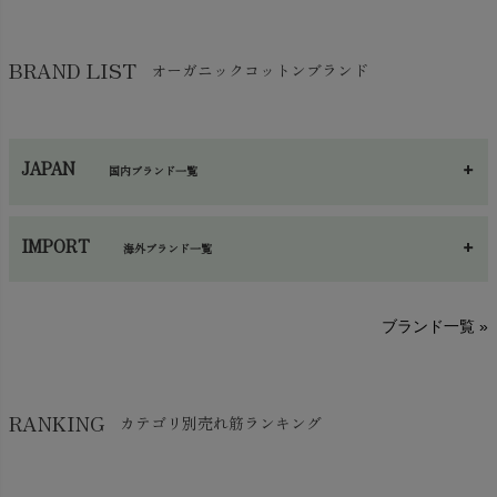
靴下・タイツ・レッグウェア
chevron_right
ガーゼ
chevron_right
その他小物・雑貨
chevron_right
バッグ
chevron_right
保湿・スキンケア・サポーター
chevron_right
ヨガマット・カーペット
BRAND LIST
オーガニックコットンブランド
chevron_right
ハンカチ
chevron_right
カイロ・湯たんぽ
chevron_right
ネックウエア
chevron_right
JAPAN
国内ブランド一覧
手袋・アームカバー
chevron_right
あ～さ
へ～わ
し～ふ
帽子・かさ・その他
chevron_right
IMPORT
海外ブランド一覧
sisam（シサム）
A～G
O～Z
H～N
ブランド一覧 »
SISIFILLE（シシフィーユ）
Think-B（シンクビー）
HAPPY PLACE（ハッピープレイス）
SkinAware（スキンアウェア）
Hatley（ハットレイ）
RANKING
カテゴリ別売れ筋ランキング
生活アートクラブ
kidscase（キッズケース）
Tsukuba Cotton（つくばコットン）
LITTLE INDIANS（リトルインディアンズ）
天衣無縫