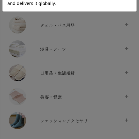
INTERIOR＆
MATERNITY
MEN’S
ACCESSORY
タオル・バス用品
タオル
chevron_right
寝具・シーツ
バス用品
chevron_right
ベッドシーツ
chevron_right
日用品・生活雑貨
布団カバー・カバーセット
chevron_right
クッション
chevron_right
枕・ピローケース
chevron_right
美容・健康
生地・手芸用品
chevron_right
防水シート
chevron_right
マスク
chevron_right
スリッパ・ルームシューズ
chevron_right
ケット・綿毛布
ファッションアクセサリー
chevron_right
コットン・綿棒
chevron_right
せっけん・洗剤
chevron_right
布団
chevron_right