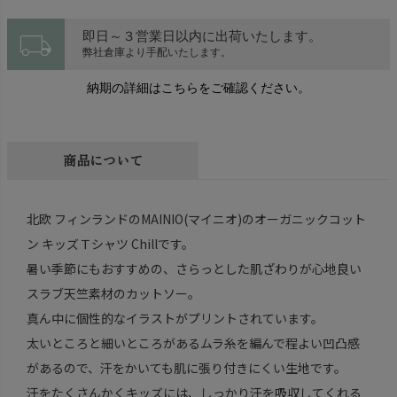
local_shipping
即日～３営業日以内に出荷いたします。
弊社倉庫より手配いたします。
納期の詳細はこちらをご確認ください。
商品について
北欧 フィンランドのMAINIO(マイニオ)のオーガニックコット
ン キッズＴシャツ Chillです。
暑い季節にもおすすめの、さらっとした肌ざわりが心地良い
スラブ天竺素材のカットソー。
真ん中に個性的なイラストがプリントされています。
太いところと細いところがあるムラ糸を編んで程よい凹凸感
があるので、汗をかいても肌に張り付きにくい生地です。
汗をたくさんかくキッズには、しっかり汗を吸収してくれる