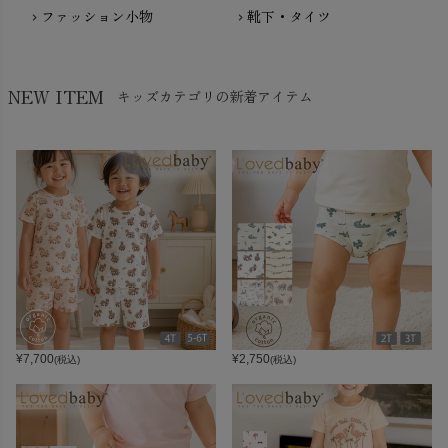
ファッション小物
靴下・タイツ
chevron_right
chevron_right
NEW ITEM
キッズカテゴリの新着アイテム
¥
7,700
¥
2,750
(税込)
(税込)