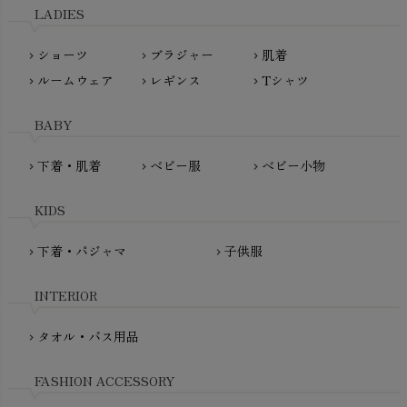
L'ovedbaby（ラブドベビー）
LADIES
nanadecor（ナナデェコール）
Lovingly Organics（ラビングリー）
nayuta（ナユタ）
ショーツ
ブラジャー
肌着
Madame MO（マダムモー）
chevron_right
chevron_right
chevron_right
ぬくぐるみ工房
ルームウェア
レギンス
Tシャツ
maggies（マギーズ）
chevron_right
chevron_right
chevron_right
HAYASHI
MAINIO（マイニオ）
Haruulala（ハルウララ）
BABY
MATONA（マトナ）
Pantyliners Organics（パンティライナーズ）
MAUD N LIL（モード・ン・リル）
下着・肌着
ベビー服
ベビー小物
chevron_right
chevron_right
chevron_right
PeopleTree（ピープルツリー）
maxomorra（マクソモーラ）
plantia（プランティア）
mini rodini（ミニロディーニ）
KIDS
PRISTINE（プリスティン）
Molo（モロ）
fromF（フロムエフ）
下着・パジャマ
子供服
chevron_right
chevron_right
My Little Cozmo（マイリトルコズモ）
nadadelazos（ナダデラゾス）
INTERIOR
NATURAPURA（ナチュラプラ）
NewNative（ニューネイティブ）
タオル・バス用品
chevron_right
Nukleus（ニュクレス）
FASHION ACCESSORY