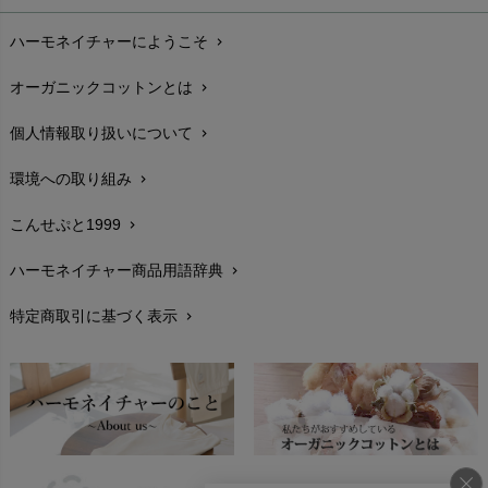
お支払い方法
chevron_right
ハーモネイチャーにようこそ
chevron_right
配送と送料
chevron_right
オーガニックコットンとは
chevron_right
在庫状況と発送予定
chevron_right
個人情報取り扱いについて
chevron_right
サイズ・寸法
chevron_right
環境への取り組み
chevron_right
生地・素材
chevron_right
こんせぷと1999
chevron_right
お手入れについて
chevron_right
ハーモネイチャー商品用語辞典
chevron_right
レビューを書こう
chevron_right
特定商取引に基づく表示
chevron_right
返品交換
chevron_right
FAXでのご注文
chevron_right
お問い合わせ
chevron_right