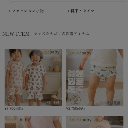
ファッション小物
靴下・タイツ
chevron_right
chevron_right
NEW ITEM
キッズカテゴリの新着アイテム
¥
7,700
¥
2,750
(税込)
(税込)