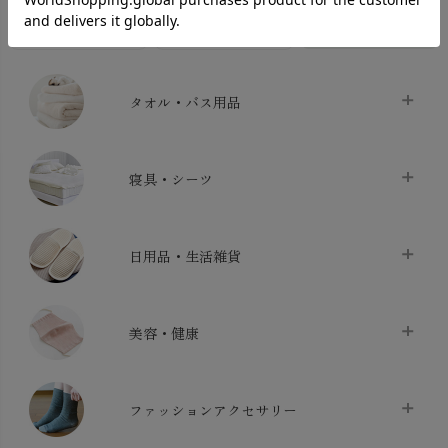
INTERIOR＆
MATERNITY
MEN’S
ACCESSORY
タオル・バス用品
タオル
chevron_right
寝具・シーツ
バス用品
chevron_right
ベッドシーツ
chevron_right
日用品・生活雑貨
布団カバー・カバーセット
chevron_right
クッション
chevron_right
枕・ピローケース
chevron_right
美容・健康
生地・手芸用品
chevron_right
防水シート
chevron_right
マスク
chevron_right
スリッパ・ルームシューズ
chevron_right
ケット・綿毛布
ファッションアクセサリー
chevron_right
コットン・綿棒
chevron_right
せっけん・洗剤
chevron_right