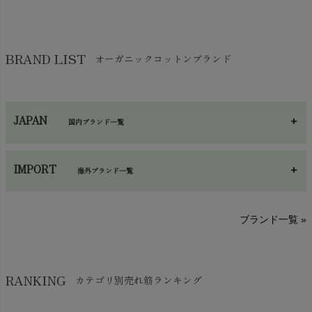
布団
chevron_right
靴下・タイツ・レッグウェア
chevron_right
ガーゼ
chevron_right
その他小物・雑貨
chevron_right
バッグ
chevron_right
保湿・スキンケア・サポーター
chevron_right
ヨガマット・カーペット
BRAND LIST
オーガニックコットンブランド
chevron_right
ハンカチ
chevron_right
カイロ・湯たんぽ
chevron_right
ネックウエア
chevron_right
JAPAN
国内ブランド一覧
手袋・アームカバー
chevron_right
あ～さ
へ～わ
し～ふ
帽子・かさ・その他
chevron_right
IMPORT
海外ブランド一覧
sisam（シサム）
A～G
O～Z
H～N
ブランド一覧 »
SISIFILLE（シシフィーユ）
Think-B（シンクビー）
HAPPY PLACE（ハッピープレイス）
SkinAware（スキンアウェア）
Hatley（ハットレイ）
RANKING
カテゴリ別売れ筋ランキング
生活アートクラブ
kidscase（キッズケース）
Tsukuba Cotton（つくばコットン）
LITTLE INDIANS（リトルインディアンズ）