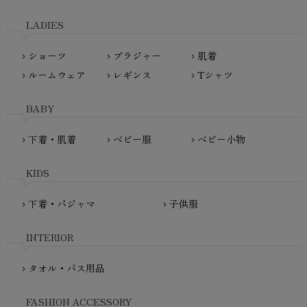
天衣無縫
L'ovedbaby（ラブドベビー）
LADIES
nanadecor（ナナデェコール）
Lovingly Organics（ラビングリー）
nayuta（ナユタ）
ショーツ
ブラジャー
肌着
Madame MO（マダムモー）
chevron_right
chevron_right
chevron_right
ぬくぐるみ工房
ルームウェア
レギンス
Tシャツ
maggies（マギーズ）
chevron_right
chevron_right
chevron_right
HAYASHI
MAINIO（マイニオ）
Haruulala（ハルウララ）
BABY
MATONA（マトナ）
Pantyliners Organics（パンティライナーズ）
MAUD N LIL（モード・ン・リル）
下着・肌着
ベビー服
ベビー小物
chevron_right
chevron_right
chevron_right
PeopleTree（ピープルツリー）
maxomorra（マクソモーラ）
plantia（プランティア）
mini rodini（ミニロディーニ）
KIDS
PRISTINE（プリスティン）
Molo（モロ）
fromF（フロムエフ）
下着・パジャマ
子供服
chevron_right
chevron_right
My Little Cozmo（マイリトルコズモ）
nadadelazos（ナダデラゾス）
INTERIOR
NATURAPURA（ナチュラプラ）
NewNative（ニューネイティブ）
タオル・バス用品
chevron_right
Nukleus（ニュクレス）
FASHION ACCESSORY