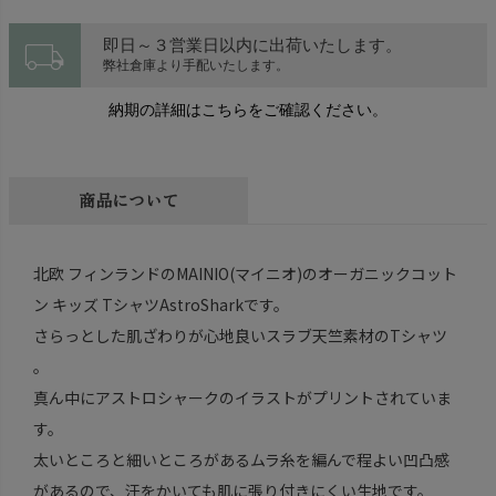
local_shipping
即日～３営業日以内に出荷いたします。
弊社倉庫より手配いたします。
納期の詳細はこちらをご確認ください。
商品について
北欧 フィンランドのMAINIO(マイニオ)のオーガニックコット
ン キッズ TシャツAstroSharkです。
さらっとした肌ざわりが心地良いスラブ天竺素材のTシャツ
。
真ん中にアストロシャークのイラストがプリントされていま
す。
太いところと細いところがあるムラ糸を編んで程よい凹凸感
があるので、汗をかいても肌に張り付きにくい生地です。