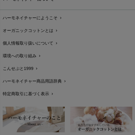
お支払い方法
chevron_right
ハーモネイチャーにようこそ
chevron_right
配送と送料
chevron_right
オーガニックコットンとは
chevron_right
在庫状況と発送予定
chevron_right
個人情報取り扱いについて
chevron_right
サイズ・寸法
chevron_right
環境への取り組み
chevron_right
生地・素材
chevron_right
こんせぷと1999
chevron_right
お手入れについて
chevron_right
ハーモネイチャー商品用語辞典
chevron_right
レビューを書こう
chevron_right
特定商取引に基づく表示
chevron_right
返品交換
chevron_right
FAXでのご注文
chevron_right
お問い合わせ
chevron_right