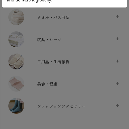
タオル・バス用品
タオル
chevron_right
寝具・シーツ
バス用品
chevron_right
ベッドシーツ
chevron_right
日用品・生活雑貨
布団カバー・カバーセット
chevron_right
クッション
chevron_right
枕・ピローケース
chevron_right
美容・健康
生地・手芸用品
chevron_right
防水シート
chevron_right
マスク
chevron_right
スリッパ・ルームシューズ
chevron_right
ケット・綿毛布
ファッションアクセサリー
chevron_right
コットン・綿棒
chevron_right
せっけん・洗剤
chevron_right
布団
chevron_right
靴下・タイツ・レッグウェア
chevron_right
ガーゼ
chevron_right
その他小物・雑貨
chevron_right