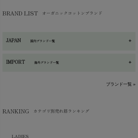
バッグ
chevron_right
保湿・スキンケア・サポーター
chevron_right
ヨガマット・カーペット
BRAND LIST
オーガニックコットンブランド
chevron_right
ハンカチ
chevron_right
カイロ・湯たんぽ
chevron_right
ネックウエア
chevron_right
JAPAN
国内ブランド一覧
手袋・アームカバー
chevron_right
あ～さ
へ～わ
し～ふ
帽子・かさ・その他
chevron_right
IMPORT
海外ブランド一覧
sisam（シサム）
A～G
O～Z
H～N
ブランド一覧 »
SISIFILLE（シシフィーユ）
Think-B（シンクビー）
HAPPY PLACE（ハッピープレイス）
SkinAware（スキンアウェア）
Hatley（ハットレイ）
RANKING
カテゴリ別売れ筋ランキング
生活アートクラブ
kidscase（キッズケース）
Tsukuba Cotton（つくばコットン）
LITTLE INDIANS（リトルインディアンズ）
天衣無縫
L'ovedbaby（ラブドベビー）
LADIES
nanadecor（ナナデェコール）