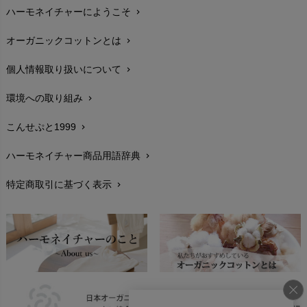
ハーモネイチャーにようこそ
chevron_right
配送と送料
chevron_right
オーガニックコットンとは
chevron_right
在庫状況と発送予定
chevron_right
個人情報取り扱いについて
chevron_right
サイズ・寸法
chevron_right
環境への取り組み
chevron_right
生地・素材
chevron_right
こんせぷと1999
chevron_right
お手入れについて
chevron_right
ハーモネイチャー商品用語辞典
chevron_right
レビューを書こう
chevron_right
特定商取引に基づく表示
chevron_right
返品交換
chevron_right
FAXでのご注文
chevron_right
お問い合わせ
chevron_right