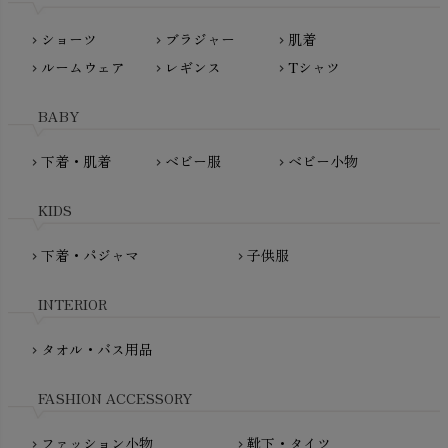
Lovingly Organics（ラビングリー）
nayuta（ナユタ）
ショーツ
ブラジャー
肌着
Madame MO（マダムモー）
chevron_right
chevron_right
chevron_right
ぬくぐるみ工房
ルームウェア
レギンス
Tシャツ
maggies（マギーズ）
chevron_right
chevron_right
chevron_right
HAYASHI
MAINIO（マイニオ）
Haruulala（ハルウララ）
BABY
MATONA（マトナ）
Pantyliners Organics（パンティライナーズ）
MAUD N LIL（モード・ン・リル）
下着・肌着
ベビー服
ベビー小物
chevron_right
chevron_right
chevron_right
PeopleTree（ピープルツリー）
maxomorra（マクソモーラ）
plantia（プランティア）
mini rodini（ミニロディーニ）
KIDS
PRISTINE（プリスティン）
Molo（モロ）
fromF（フロムエフ）
下着・パジャマ
子供服
chevron_right
chevron_right
My Little Cozmo（マイリトルコズモ）
nadadelazos（ナダデラゾス）
INTERIOR
NATURAPURA（ナチュラプラ）
NewNative（ニューネイティブ）
タオル・バス用品
chevron_right
Nukleus（ニュクレス）
FASHION ACCESSORY
ファッション小物
靴下・タイツ
chevron_right
chevron_right