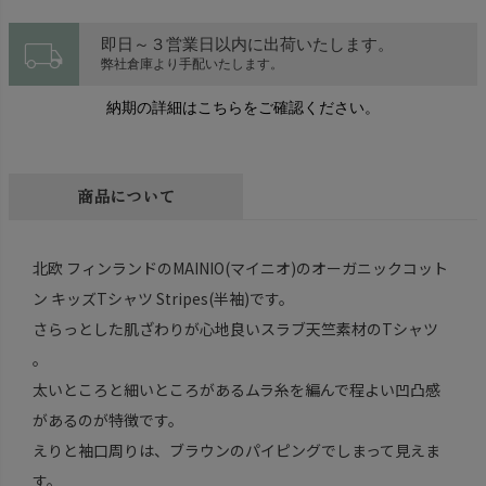
local_shipping
即日～３営業日以内に出荷いたします。
弊社倉庫より手配いたします。
納期の詳細はこちらをご確認ください。
商品について
北欧 フィンランドのMAINIO(マイニオ)のオーガニックコット
ン キッズTシャツ Stripes(半袖)です。
さらっとした肌ざわりが心地良いスラブ天竺素材のTシャツ
。
太いところと細いところがあるムラ糸を編んで程よい凹凸感
があるのが特徴です。
えりと袖口周りは、ブラウンのパイピングでしまって見えま
す。