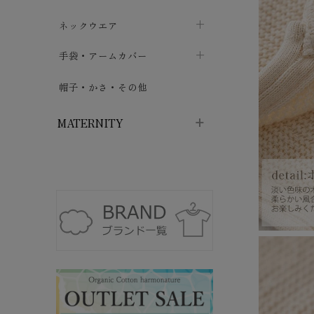
ハイソックス
バッグ・ポシェット
タオルハンカチ
chevron_right
ネックウエア
chevron_right
chevron_right
五本指・足袋ソックス
ガーゼハンカチ
マフラー
chevron_right
手袋・アームカバー
chevron_right
chevron_right
タイツ
ハンカチ
ストール
chevron_right
ショート丈
chevron_right
chevron_right
帽子・かさ・その他
chevron_right
レッグウォーマー
ネックカバー・スヌード
chevron_right
ロング丈
chevron_right
chevron_right
MATERNITY
マタニティウェア・授乳服
マタニティウェア・授乳服
授乳下着・パジャマ
chevron_right
マタニティ・授乳ブラジャー
マタ
ニティ・ママ雑貨
chevron_right
授乳パッド
授乳ケープ
chevron_right
chevron_right
マタニティショーツ
授乳クッション・枕
chevron_right
chevron_right
マタニティ・授乳インナー