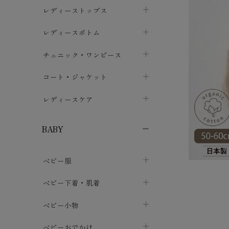
ブラジャー
レディーストップス
chevron_right
ショーツ
カットソー・Tシャツ
レディースボトム
chevron_right
chevron_right
レディースインナー・肌着
シャツ・ブラウス
スカート
chevron_right
チュニック・ワンピース
chevron_right
chevron_right
レギンス・スパッツ
パーカー・スウェット
レディースパンツ
半袖・袖なし
chevron_right
chevron_right
コート・ジャケット
chevron_right
chevron_right
パジャマ・ルームウェア
カーディガン・ボレロ・ベスト
長袖・７分袖
chevron_right
chevron_right
レディースケア
chevron_right
ニット・セーター
chevron_right
布ナプキン
chevron_right
BABY
パンティライナー
chevron_right
ベビー服
紙ナプキン
chevron_right
カバーオール・ロンパース
ベビー下着・肌着
chevron_right
セパレート・上下セット
コンビ肌着
ベビー小物
chevron_right
chevron_right
トップス
パンツ・オーバーパンツ
ベビー小物・雑貨
chevron_right
ベビーおでかけ
chevron_right
chevron_right