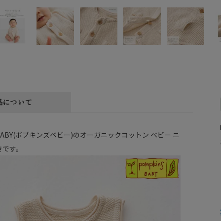
品について
nsBABY(ポプキンズベビー)のオーガニックコットン ベビー ニ
きです。