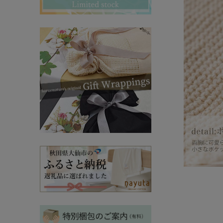
その他ママ雑貨
chevron_right
chevron_right
妊婦帯・産前産後ガードル
chevron_right
マタニティ・授乳パジャマ
chevron_right