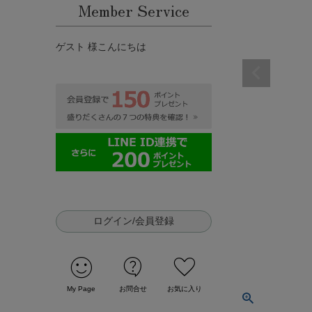
Member Service
ゲスト 様こんにちは
ログイン/会員登録
sentiment_satisfied
contact_support
favorite
My Page
お問合せ
お気に入り