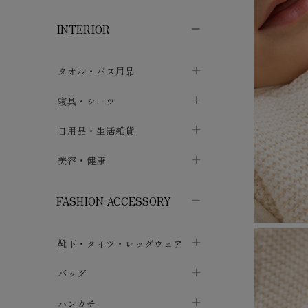
子供ボトムス
子供タイツ・レギンス
子供雑貨
chevron_right
chevron_right
chevron_right
INTERIOR
メンズ下着・パジャマ
子供上着・アウター
子供パジャマ
chevron_right
chevron_right
メンズインナー・肌着
メンズファッション
子供ローブ
chevron_right
chevron_right
タオル・バス用品
ボクサーパンツ
シャツ・カットソー
chevron_right
chevron_right
タオル
寝具・シーツ
chevron_right
ブリーフ
セーター・トレーナー・パーカ
chevron_right
chevron_right
バス用品
ベッドシーツ
日用品・生活雑貨
chevron_right
chevron_right
トランクス
ボトムス
chevron_right
chevron_right
布団カバー・カバーセット
クッション
美容・健康
chevron_right
chevron_right
アンダーパンツ・ももひき
コート・上着
chevron_right
chevron_right
枕・ピローケース
生地・手芸用品
マスク
chevron_right
chevron_right
chevron_right
FASHION ACCESSORY
メンズパジャマ
chevron_right
防水シート
スリッパ・ルームシューズ
コットン・綿棒
chevron_right
chevron_right
chevron_right
靴下・タイツ・レッグウェア
ケット・綿毛布
せっけん・洗剤
ガーゼ
chevron_right
chevron_right
chevron_right
フットカバー・アンクレット
布団
バッグ
その他小物・雑貨
chevron_right
保湿・スキンケア・サポーター
chevron_right
chevron_right
chevron_right
ソックス
巾着・ポーチ
ヨガマット・カーペット
ハンカチ
chevron_right
カイロ・湯たんぽ
chevron_right
chevron_right
chevron_right