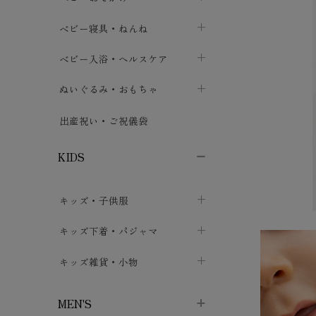
ボトムス
ボディスーツ
ベビー帽子
ベビーキャリー
chevron_right
chevron_right
ベビー寝具・ねんね
chevron_right
chevron_right
セレモニードレス
短肌着・長肌着
スタイ・よだれかけ
おでかけ用品・カバー・シート
chevron_right
ベビースリーパー
chevron_right
chevron_right
ベビー入浴・ヘルスケア
chevron_right
chevron_right
ワンピース・チュニック
肌着・下着
ミトン・手袋
chevron_right
ベビーパジャマ
chevron_right
ベビーおむつ・おむつカバー
chevron_right
ぬいぐるみ・おもちゃ
chevron_right
chevron_right
上着・アウター
ベビーおむつ・おむつカバー
靴下・タイツ
chevron_right
ベビー布団・シーツ
chevron_right
トレーニングパンツ
chevron_right
ファーストトイ
chevron_right
chevron_right
出産祝い・ご祝儀袋
chevron_right
トレーニングパンツ
レッグウォーマー・サポーター
ベビー枕・カバー
chevron_right
ベビーお風呂・ケア用品
chevron_right
ぬいぐるみ
chevron_right
chevron_right
chevron_right
KIDS
ベビー・キッズ腹巻
ベビーフェンス・安全用品
ガーゼ・クロス
chevron_right
知育玩具
chevron_right
chevron_right
chevron_right
キッズ・子供服
ブーティ・シューズ
ベビーおくるみ・アフガン
授乳クッション・枕
chevron_right
あみぐるみ
chevron_right
chevron_right
chevron_right
子供トップス
キッズ下着・パジャマ
マフラー
chevron_right
chevron_right
子供カーディガン・ベスト
子供肌着下着
キッズ雑貨・小物
汗取りパッド
chevron_right
chevron_right
chevron_right
子供チュニック・ワンピース
子供靴下
子供帽子
chevron_right
chevron_right
chevron_right
MEN'S