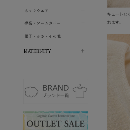
ハイソックス
バッグ・ポシェット
タオルハンカチ
chevron_right
ネックウエア
chevron_right
chevron_right
キュートな
五本指・足袋ソックス
ガーゼハンカチ
れます。
マフラー
chevron_right
手袋・アームカバー
chevron_right
chevron_right
タイツ
ハンカチ
ストール
chevron_right
ショート丈
chevron_right
chevron_right
帽子・かさ・その他
chevron_right
レッグウォーマー
ネックカバー・スヌード
chevron_right
ロング丈
chevron_right
chevron_right
MATERNITY
マタニティウェア・授乳服
マタニティウェア・授乳服
授乳下着・パジャマ
chevron_right
マタニティ・授乳ブラジャー
マタ
ニティ・ママ雑貨
chevron_right
授乳パッド
授乳ケープ
chevron_right
chevron_right
マタニティショーツ
授乳クッション・枕
chevron_right
chevron_right
マタニティ・授乳インナー