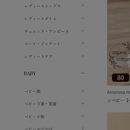
ブラジャー
レディーストップス
chevron_right
ショーツ
カットソー・Tシャツ
レディースボトム
chevron_right
chevron_right
レディースインナー・肌着
シャツ・ブラウス
スカート
chevron_right
チュニック・ワンピース
chevron_right
chevron_right
レギンス・スパッツ
パーカー・スウェット
レディースパンツ
半袖・袖なし
chevron_right
chevron_right
コート・ジャケット
chevron_right
chevron_right
パジャマ・ルームウェア
カーディガン・ボレロ・ベスト
長袖・７分袖
chevron_right
chevron_right
レディースケア
chevron_right
ニット・セーター
chevron_right
布ナプキン
chevron_right
BABY
パンティライナー
chevron_right
ベビー服
Amoros
紙ナプキン
chevron_right
ン ベビー
カバーオール・ロンパース
ベビー下着・肌着
chevron_right
セパレート・上下セット
コンビ肌着
ベビー小物
chevron_right
chevron_right
トップス
パンツ・オーバーパンツ
ベビー小物・雑貨
chevron_right
ベビーおでかけ
chevron_right
chevron_right