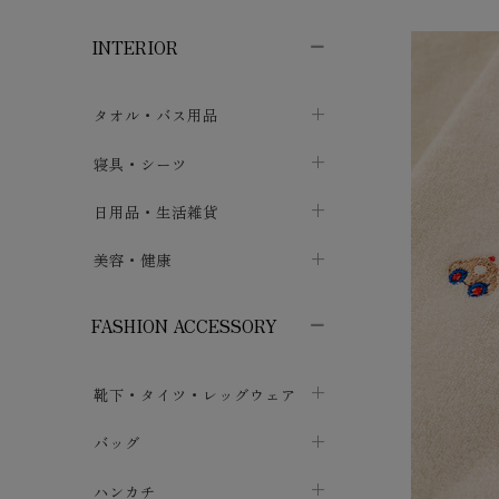
子供ボトムス
子供タイツ・レギンス
子供雑貨
chevron_right
chevron_right
chevron_right
INTERIOR
メンズ下着・パジャマ
子供上着・アウター
子供パジャマ
chevron_right
chevron_right
メンズインナー・肌着
メンズファッション
子供ローブ
chevron_right
chevron_right
タオル・バス用品
ボクサーパンツ
シャツ・カットソー
chevron_right
chevron_right
タオル
寝具・シーツ
chevron_right
ブリーフ
セーター・トレーナー・パーカ
chevron_right
chevron_right
バス用品
ベッドシーツ
日用品・生活雑貨
chevron_right
chevron_right
トランクス
ボトムス
chevron_right
chevron_right
布団カバー・カバーセット
クッション
美容・健康
chevron_right
chevron_right
アンダーパンツ・ももひき
コート・上着
chevron_right
chevron_right
枕・ピローケース
生地・手芸用品
マスク
chevron_right
chevron_right
chevron_right
FASHION ACCESSORY
メンズパジャマ
chevron_right
防水シート
スリッパ・ルームシューズ
コットン・綿棒
chevron_right
chevron_right
chevron_right
靴下・タイツ・レッグウェア
ケット・綿毛布
せっけん・洗剤
ガーゼ
chevron_right
chevron_right
chevron_right
フットカバー・アンクレット
布団
バッグ
その他小物・雑貨
chevron_right
保湿・スキンケア・サポーター
chevron_right
chevron_right
chevron_right
ソックス
巾着・ポーチ
ヨガマット・カーペット
ハンカチ
chevron_right
カイロ・湯たんぽ
chevron_right
chevron_right
chevron_right