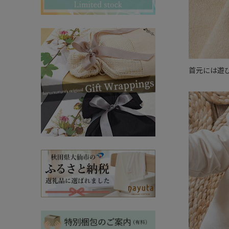
その他ママ雑貨
chevron_right
chevron_right
妊婦帯・産前産後ガードル
chevron_right
マタニティ・授乳パジャマ
chevron_right
首元には遊