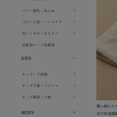
ボトムス
ボディスーツ
ベビー帽子
ベビーキャリー
chevron_right
chevron_right
ベビー寝具・ねんね
chevron_right
chevron_right
セレモニードレス
短肌着・長肌着
スタイ・よだれかけ
おでかけ用品・カバー・シート
chevron_right
ベビースリーパー
chevron_right
chevron_right
ベビー入浴・ヘルスケア
chevron_right
chevron_right
ワンピース・チュニック
肌着・下着
ミトン・手袋
chevron_right
ベビーパジャマ
chevron_right
ベビーおむつ・おむつカバー
chevron_right
ぬいぐるみ・おもちゃ
chevron_right
chevron_right
上着・アウター
ベビーおむつ・おむつカバー
靴下・タイツ
chevron_right
ベビー布団・シーツ
chevron_right
トレーニングパンツ
chevron_right
ファーストトイ
chevron_right
chevron_right
出産祝い・ご祝儀袋
chevron_right
トレーニングパンツ
レッグウォーマー・サポーター
ベビー枕・カバー
chevron_right
ベビーお風呂・ケア用品
chevron_right
ぬいぐるみ
chevron_right
chevron_right
chevron_right
KIDS
ベビー・キッズ腹巻
ベビーフェンス・安全用品
ガーゼ・クロス
chevron_right
知育玩具
chevron_right
chevron_right
chevron_right
キッズ・子供服
ブーティ・シューズ
ベビーおくるみ・アフガン
授乳クッション・枕
chevron_right
あみぐるみ
chevron_right
chevron_right
chevron_right
子供トップス
キッズ下着・パジャマ
マフラー
chevron_right
chevron_right
子供カーディガン・ベスト
子供肌着下着
キッズ雑貨・小物
汗取りパッド
chevron_right
chevron_right
chevron_right
薄い綿入り
子供チュニック・ワンピース
子供靴下
子供帽子
chevron_right
chevron_right
chevron_right
MEN'S
まだ体温調