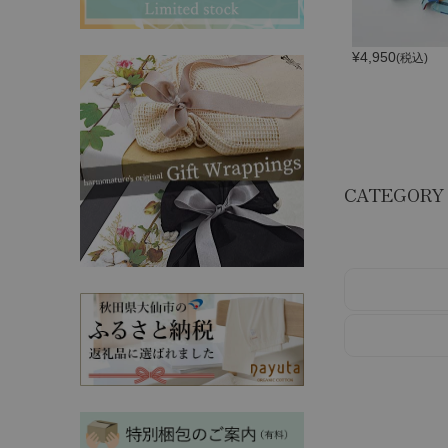
その他ママ雑貨
chevron_right
chevron_right
妊婦帯・産前産後ガードル
chevron_right
¥
4,950
(税込)
マタニティ・授乳パジャマ
chevron_right
CATEGORY