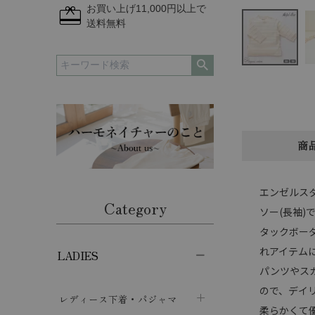
redeem
お買い上げ11,000円以上で
送料無料
商
エンゼルス
Category
ソー(長袖)
タックボー
れアイテム
LADIES
パンツやス
ので、デイ
レディース下着・パジャマ
柔らかくて