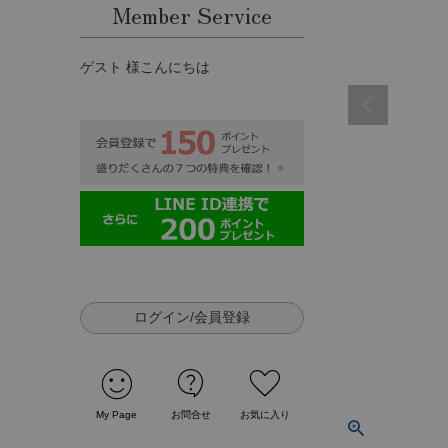
Member Service
ゲスト 様こんにちは
ログイン/会員登録
sentiment_satisfied
contact_support
favorite
My Page
お問合せ
お気に入り