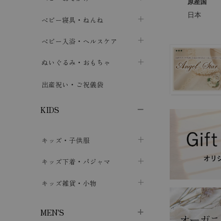
原産国
日本
ボトムス
ボディスーツ
ベビー帽子
ベビーキャリー
chevron_right
chevron_right
ベビー寝具・ねんね
chevron_right
chevron_right
セレモニードレス
短肌着・長肌着
スタイ・よだれかけ
おでかけ用品・カバー・シート
chevron_right
ベビースリーパー
chevron_right
chevron_right
ベビー入浴・ヘルスケア
chevron_right
chevron_right
ワンピース・チュニック
肌着・下着
ミトン・手袋
chevron_right
ベビーパジャマ
chevron_right
ベビーおむつ・おむつカバー
chevron_right
ぬいぐるみ・おもちゃ
chevron_right
chevron_right
上着・アウター
ベビーおむつ・おむつカバー
靴下・タイツ
chevron_right
ベビー布団・シーツ
chevron_right
トレーニングパンツ
chevron_right
ファーストトイ
chevron_right
chevron_right
出産祝い・ご祝儀袋
chevron_right
トレーニングパンツ
レッグウォーマー・サポーター
ベビー枕・カバー
chevron_right
ベビーお風呂・ケア用品
chevron_right
ぬいぐるみ
chevron_right
chevron_right
chevron_right
KIDS
ベビー・キッズ腹巻
ベビーフェンス・安全用品
ガーゼ・クロス
chevron_right
知育玩具
chevron_right
chevron_right
chevron_right
キッズ・子供服
ブーティ・シューズ
ベビーおくるみ・アフガン
授乳クッション・枕
chevron_right
あみぐるみ
chevron_right
chevron_right
chevron_right
子供トップス
キッズ下着・パジャマ
マフラー
chevron_right
chevron_right
子供カーディガン・ベスト
子供肌着下着
キッズ雑貨・小物
汗取りパッド
chevron_right
chevron_right
chevron_right
子供チュニック・ワンピース
子供靴下
子供帽子
chevron_right
chevron_right
chevron_right
MEN'S