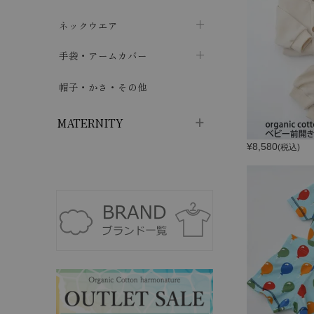
ハイソックス
バッグ・ポシェット
タオルハンカチ
chevron_right
ネックウエア
chevron_right
chevron_right
五本指・足袋ソックス
ガーゼハンカチ
マフラー
chevron_right
手袋・アームカバー
chevron_right
chevron_right
タイツ
ハンカチ
ストール
chevron_right
ショート丈
chevron_right
chevron_right
帽子・かさ・その他
chevron_right
レッグウォーマー
ネックカバー・スヌード
chevron_right
ロング丈
chevron_right
chevron_right
MATERNITY
¥
8,580
(税込)
マタニティウェア・授乳服
マタニティウェア・授乳服
授乳下着・パジャマ
chevron_right
マタニティ・授乳ブラジャー
マタ
ニティ・ママ雑貨
chevron_right
授乳パッド
授乳ケープ
chevron_right
chevron_right
マタニティショーツ
授乳クッション・枕
chevron_right
chevron_right
マタニティ・授乳インナー