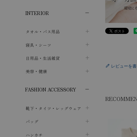
子供ボトムス
子供タイツ・レギンス
子供雑貨
chevron_right
chevron_right
chevron_right
INTERIOR
メンズ下着・パジャマ
子供上着・アウター
子供パジャマ
chevron_right
chevron_right
メンズインナー・肌着
メンズファッション
子供ローブ
chevron_right
chevron_right
タオル・バス用品
ボクサーパンツ
シャツ・カットソー
chevron_right
chevron_right
タオル
寝具・シーツ
chevron_right
ブリーフ
セーター・トレーナー・パーカ
chevron_right
chevron_right
バス用品
ベッドシーツ
日用品・生活雑貨
chevron_right
chevron_right
トランクス
ボトムス
chevron_right
chevron_right
レビューを書
布団カバー・カバーセット
クッション
美容・健康
chevron_right
chevron_right
アンダーパンツ・ももひき
コート・上着
chevron_right
chevron_right
枕・ピローケース
生地・手芸用品
マスク
chevron_right
chevron_right
chevron_right
FASHION ACCESSORY
メンズパジャマ
chevron_right
防水シート
スリッパ・ルームシューズ
コットン・綿棒
chevron_right
chevron_right
RECOMME
chevron_right
靴下・タイツ・レッグウェア
ケット・綿毛布
せっけん・洗剤
ガーゼ
chevron_right
chevron_right
chevron_right
フットカバー・アンクレット
布団
バッグ
その他小物・雑貨
chevron_right
保湿・スキンケア・サポーター
chevron_right
chevron_right
chevron_right
ソックス
巾着・ポーチ
ヨガマット・カーペット
ハンカチ
chevron_right
カイロ・湯たんぽ
chevron_right
chevron_right
chevron_right