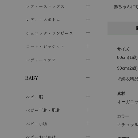
ブラジャー
レディーストップス
赤ちゃんに
chevron_right
ショーツ
カットソー・Tシャツ
レディースボトム
chevron_right
chevron_right
レディースインナー・肌着
シャツ・ブラウス
スカート
chevron_right
チュニック・ワンピース
chevron_right
chevron_right
レギンス・スパッツ
パーカー・スウェット
レディースパンツ
半袖・袖なし
chevron_right
chevron_right
コート・ジャケット
chevron_right
chevron_right
サイズ
パジャマ・ルームウェア
カーディガン・ボレロ・ベスト
80cm(1歳
長袖・７分袖
chevron_right
chevron_right
レディースケア
chevron_right
90cm(2歳
ニット・セーター
chevron_right
布ナプキン
chevron_right
BABY
※綿衣料
パンティライナー
chevron_right
素材
ベビー服
紙ナプキン
chevron_right
オーガニッ
カバーオール・ロンパース
ベビー下着・肌着
chevron_right
カラー
セパレート・上下セット
コンビ肌着
ベビー小物
chevron_right
chevron_right
ナチュラ
トップス
パンツ・オーバーパンツ
ベビー小物・雑貨
chevron_right
ベビーおでかけ
chevron_right
chevron_right