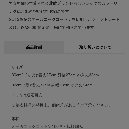
男女を問わず着られる北欧ブランドらしいシックなカラーリ
ングはご出産祝いにもお勧めです。
GOTS認証のオーガニックコットンを使用し、フェアトレード
及び、(SA8000)認定の工場にて作られています。
商品詳細
取り扱いについて
サイズ
80cm(12ヶ月):着丈27cm 身幅27cm ゆき丈38cm
92cm(2歳):着丈32cm 身幅33cm ゆき丈44cm
※()内は適応目安
※綿衣料品の特性上、個体差がある旨ご了承ください。
素材
オーガニックコットン100％・模様編み