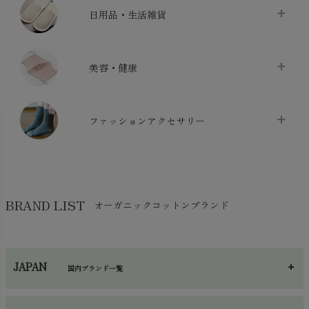
ベッドシーツ
chevron_right
日用品・生活雑貨
布団カバー・カバーセット
chevron_right
クッション
chevron_right
枕・ピローケース
chevron_right
美容・健康
生地・手芸用品
chevron_right
防水シート
chevron_right
マスク
chevron_right
スリッパ・ルームシューズ
chevron_right
ケット・綿毛布
ファッションアクセサリー
chevron_right
コットン・綿棒
chevron_right
せっけん・洗剤
chevron_right
布団
chevron_right
靴下・タイツ・レッグウェア
chevron_right
ガーゼ
chevron_right
その他小物・雑貨
chevron_right
バッグ
chevron_right
保湿・スキンケア・サポーター
chevron_right
ヨガマット・カーペット
BRAND LIST
オーガニックコットンブランド
chevron_right
ハンカチ
chevron_right
カイロ・湯たんぽ
chevron_right
ネックウエア
chevron_right
JAPAN
国内ブランド一覧
手袋・アームカバー
chevron_right
あ～さ
へ～わ
し～ふ
帽子・かさ・その他
chevron_right