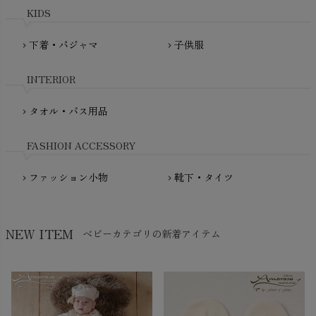
mini rodini（ミニロディーニ）
KIDS
PRISTINE（プリスティン）
Molo（モロ）
fromF（フロムエフ）
下着・パジャマ
子供服
chevron_right
chevron_right
My Little Cozmo（マイリトルコズモ）
nadadelazos（ナダデラゾス）
INTERIOR
NATURAPURA（ナチュラプラ）
NewNative（ニューネイティブ）
タオル・バス用品
chevron_right
Nukleus（ニュクレス）
FASHION ACCESSORY
ファッション小物
靴下・タイツ
chevron_right
chevron_right
NEW ITEM
ベビーカテゴリの新着アイテム