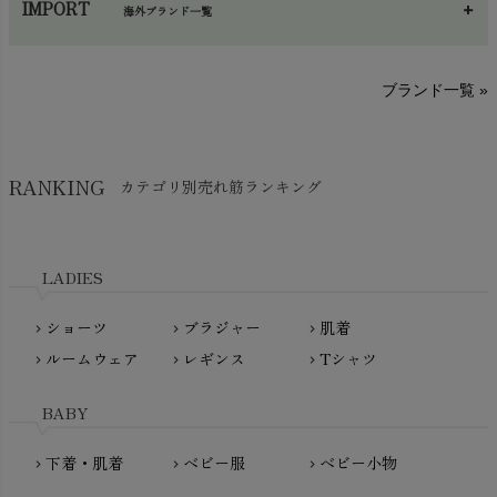
IMPORT
海外ブランド一覧
sisam（シサム）
A～G
O～Z
H～N
ブランド一覧 »
SISIFILLE（シシフィーユ）
Think-B（シンクビー）
HAPPY PLACE（ハッピープレイス）
SkinAware（スキンアウェア）
Hatley（ハットレイ）
RANKING
カテゴリ別売れ筋ランキング
生活アートクラブ
kidscase（キッズケース）
Tsukuba Cotton（つくばコットン）
LITTLE INDIANS（リトルインディアンズ）
天衣無縫
L'ovedbaby（ラブドベビー）
LADIES
nanadecor（ナナデェコール）
Lovingly Organics（ラビングリー）
nayuta（ナユタ）
ショーツ
ブラジャー
肌着
Madame MO（マダムモー）
chevron_right
chevron_right
chevron_right
ぬくぐるみ工房
ルームウェア
レギンス
Tシャツ
maggies（マギーズ）
chevron_right
chevron_right
chevron_right
HAYASHI
MAINIO（マイニオ）
Haruulala（ハルウララ）
BABY
MATONA（マトナ）
Pantyliners Organics（パンティライナーズ）
MAUD N LIL（モード・ン・リル）
下着・肌着
ベビー服
ベビー小物
chevron_right
chevron_right
chevron_right
PeopleTree（ピープルツリー）
maxomorra（マクソモーラ）
plantia（プランティア）