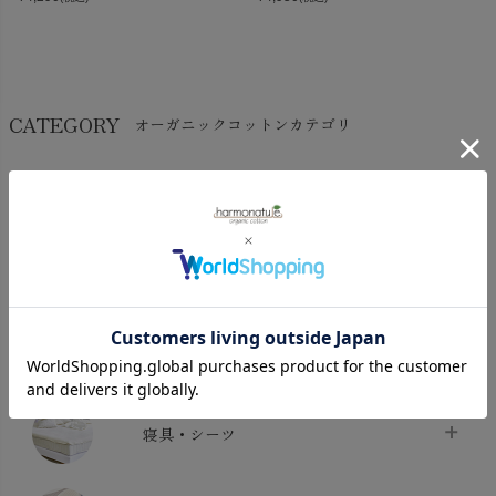
CATEGORY
オーガニックコットンカテゴリ
LADIES
BABY
KIDS
INTERIOR＆
MATERNITY
MEN’S
ACCESSORY
タオル・バス用品
タオル
chevron_right
寝具・シーツ
バス用品
chevron_right