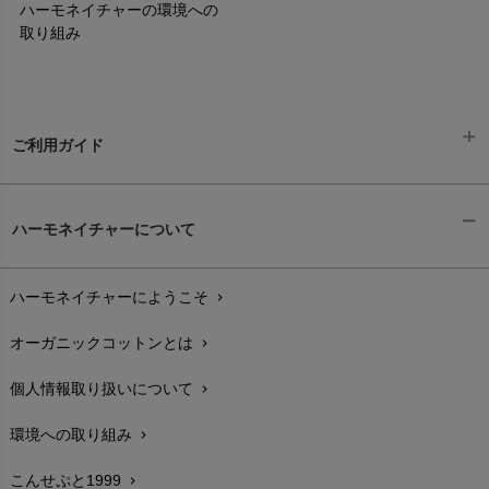
ハーモネイチャーの環境への
取り組み
ご利用ガイド
ギフトラッピング
chevron_right
ハーモネイチャーについて
お支払い方法
chevron_right
ハーモネイチャーにようこそ
chevron_right
配送と送料
chevron_right
オーガニックコットンとは
chevron_right
在庫状況と発送予定
chevron_right
個人情報取り扱いについて
chevron_right
サイズ・寸法
chevron_right
環境への取り組み
chevron_right
生地・素材
chevron_right
こんせぷと1999
chevron_right
お手入れについて
chevron_right