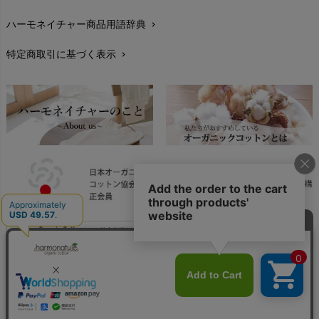
ハーモネイチャー商品用語辞典
chevron_right
レビューを書こう
chevron_right
特定商取引に基づく表示
chevron_right
返品交換
chevron_right
FAXでのご注文
chevron_right
お問い合わせ
chevron_right