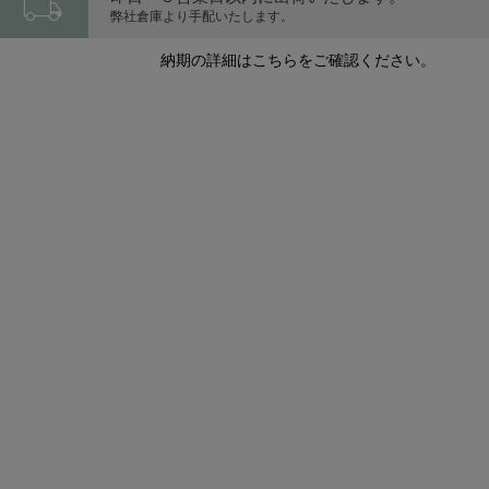
local_shipping
弊社倉庫より手配いたします。
納期の詳細はこちらをご確認ください。