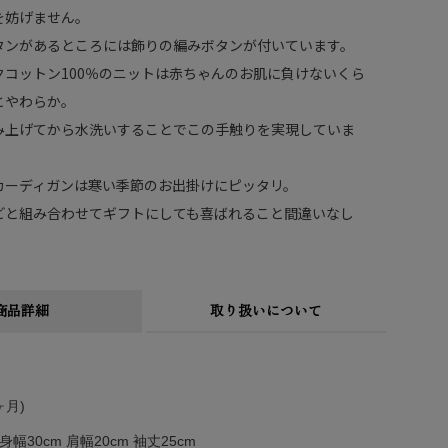
を妨げません。
タンがあるところには飾りの編みボタンが付いています。
クコットン100％のニットは赤ちゃんのお肌に負けないくら
とやわらか。
み上げてから水洗いすることでこの手触りを実現していま
カーディガンは寒い季節のお出掛けにピッタリ。
どと組み合わせてギフトにしても喜ばれること間違いなし
商品詳細
取り扱いについて
ヶ月)
身幅30cm 肩幅20cm 袖丈25cm