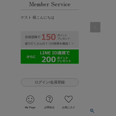
Member Service
ゲスト 様こんにちは
ログイン/会員登録
sentiment_satisfied
contact_support
favorite
My Page
お問合せ
お気に入り