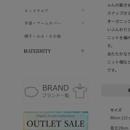
ゃんの動き
ハイソックス
バッグ・ポシェット
タオルハンカチ
chevron_right
ネックウエア
chevron_right
chevron_right
スナップボ
五本指・足袋ソックス
オーガニッ
ガーゼハンカチ
マフラー
chevron_right
手袋・アームカバー
chevron_right
chevron_right
いふんわり
タイツ
ハンカチ
ストール
chevron_right
ショート丈
chevron_right
chevron_right
帽子・かさ・その他
chevron_right
ニットを編
レッグウォーマー
す。
ネックカバー・スヌード
chevron_right
ロング丈
chevron_right
chevron_right
MATERNITY
あたたかな
ニット帽な
マタニティウェア・授乳服
です。
マタニティウェア・授乳服
授乳下着・パジャマ
chevron_right
マタニティ・授乳ブラジャー
マタ
ニティ・ママ雑貨
chevron_right
授乳パッド
授乳ケープ
chevron_right
chevron_right
サイズ
マタニティショーツ
授乳クッション・枕
80cm (12
chevron_right
chevron_right
着丈28cm 
マタニティ・授乳インナー