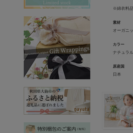
その他ママ雑貨
chevron_right
chevron_right
※綿衣料
妊婦帯・産前産後ガードル
chevron_right
素材
マタニティ・授乳パジャマ
chevron_right
オーガニッ
カラー
ナチュラ
原産国
日本