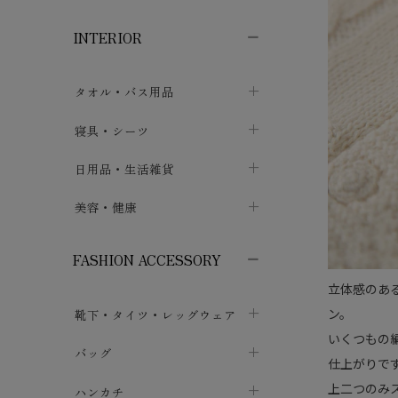
子供ボトムス
子供タイツ・レギンス
子供雑貨
chevron_right
chevron_right
chevron_right
INTERIOR
メンズ下着・パジャマ
子供上着・アウター
子供パジャマ
chevron_right
chevron_right
メンズインナー・肌着
メンズファッション
子供ローブ
chevron_right
chevron_right
タオル・バス用品
ボクサーパンツ
シャツ・カットソー
chevron_right
chevron_right
タオル
寝具・シーツ
chevron_right
ブリーフ
セーター・トレーナー・パーカ
chevron_right
chevron_right
バス用品
ベッドシーツ
日用品・生活雑貨
chevron_right
chevron_right
トランクス
ボトムス
chevron_right
chevron_right
布団カバー・カバーセット
クッション
美容・健康
chevron_right
chevron_right
アンダーパンツ・ももひき
コート・上着
chevron_right
chevron_right
枕・ピローケース
生地・手芸用品
マスク
chevron_right
chevron_right
chevron_right
FASHION ACCESSORY
メンズパジャマ
chevron_right
防水シート
スリッパ・ルームシューズ
コットン・綿棒
chevron_right
chevron_right
chevron_right
立体感のあ
ン。
靴下・タイツ・レッグウェア
ケット・綿毛布
せっけん・洗剤
ガーゼ
chevron_right
chevron_right
chevron_right
いくつもの
フットカバー・アンクレット
布団
バッグ
その他小物・雑貨
chevron_right
保湿・スキンケア・サポーター
chevron_right
chevron_right
chevron_right
仕上がりで
ソックス
上二つのみ
巾着・ポーチ
ヨガマット・カーペット
ハンカチ
chevron_right
カイロ・湯たんぽ
chevron_right
chevron_right
chevron_right