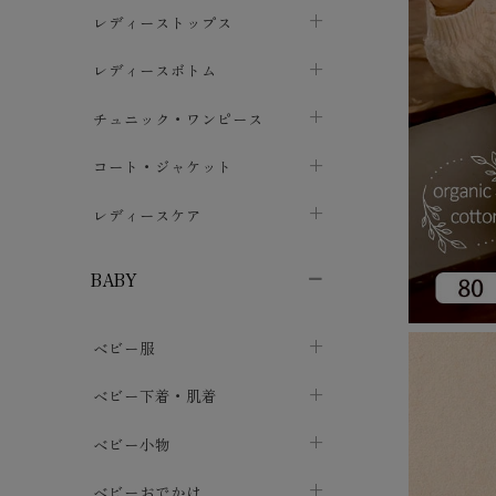
ブラジャー
レディーストップス
chevron_right
ショーツ
カットソー・Tシャツ
レディースボトム
chevron_right
chevron_right
レディースインナー・肌着
シャツ・ブラウス
スカート
chevron_right
チュニック・ワンピース
chevron_right
chevron_right
レギンス・スパッツ
パーカー・スウェット
レディースパンツ
半袖・袖なし
chevron_right
chevron_right
コート・ジャケット
chevron_right
chevron_right
パジャマ・ルームウェア
カーディガン・ボレロ・ベスト
長袖・７分袖
chevron_right
chevron_right
レディースケア
chevron_right
ニット・セーター
chevron_right
布ナプキン
chevron_right
BABY
パンティライナー
chevron_right
ベビー服
紙ナプキン
chevron_right
カバーオール・ロンパース
ベビー下着・肌着
chevron_right
セパレート・上下セット
コンビ肌着
ベビー小物
chevron_right
chevron_right
トップス
パンツ・オーバーパンツ
ベビー小物・雑貨
chevron_right
ベビーおでかけ
chevron_right
chevron_right