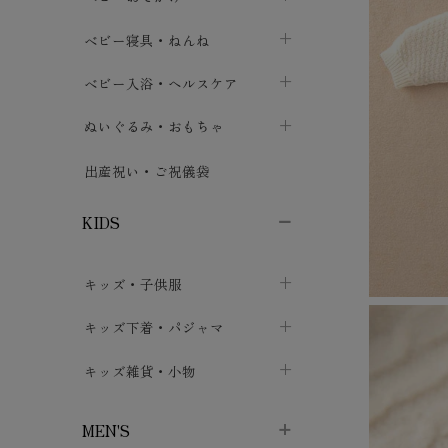
ボトムス
ボディスーツ
ベビー帽子
ベビーキャリー
chevron_right
chevron_right
ベビー寝具・ねんね
chevron_right
chevron_right
セレモニードレス
短肌着・長肌着
スタイ・よだれかけ
おでかけ用品・カバー・シート
chevron_right
ベビースリーパー
chevron_right
chevron_right
ベビー入浴・ヘルスケア
chevron_right
chevron_right
ワンピース・チュニック
肌着・下着
ミトン・手袋
chevron_right
ベビーパジャマ
chevron_right
ベビーおむつ・おむつカバー
chevron_right
ぬいぐるみ・おもちゃ
chevron_right
chevron_right
上着・アウター
ベビーおむつ・おむつカバー
靴下・タイツ
chevron_right
ベビー布団・シーツ
chevron_right
トレーニングパンツ
chevron_right
ファーストトイ
chevron_right
chevron_right
出産祝い・ご祝儀袋
chevron_right
トレーニングパンツ
レッグウォーマー・サポーター
ベビー枕・カバー
chevron_right
ベビーお風呂・ケア用品
chevron_right
ぬいぐるみ
chevron_right
chevron_right
chevron_right
KIDS
ベビー・キッズ腹巻
ベビーフェンス・安全用品
ガーゼ・クロス
chevron_right
知育玩具
chevron_right
chevron_right
chevron_right
キッズ・子供服
ブーティ・シューズ
ベビーおくるみ・アフガン
授乳クッション・枕
chevron_right
あみぐるみ
chevron_right
chevron_right
chevron_right
子供トップス
キッズ下着・パジャマ
マフラー
chevron_right
chevron_right
子供カーディガン・ベスト
子供肌着下着
キッズ雑貨・小物
汗取りパッド
chevron_right
chevron_right
chevron_right
子供チュニック・ワンピース
子供靴下
子供帽子
chevron_right
chevron_right
chevron_right
MEN'S