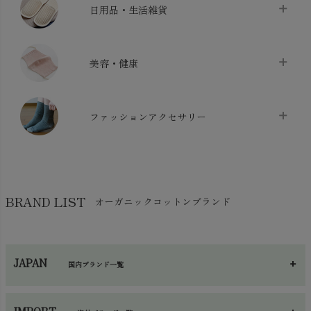
日用品・生活雑貨
布団カバー・カバーセット
chevron_right
クッション
chevron_right
枕・ピローケース
chevron_right
美容・健康
生地・手芸用品
chevron_right
防水シート
chevron_right
マスク
chevron_right
スリッパ・ルームシューズ
chevron_right
ケット・綿毛布
ファッションアクセサリー
chevron_right
コットン・綿棒
chevron_right
せっけん・洗剤
chevron_right
布団
chevron_right
靴下・タイツ・レッグウェア
chevron_right
ガーゼ
chevron_right
その他小物・雑貨
chevron_right
バッグ
chevron_right
保湿・スキンケア・サポーター
chevron_right
ヨガマット・カーペット
BRAND LIST
オーガニックコットンブランド
chevron_right
ハンカチ
chevron_right
カイロ・湯たんぽ
chevron_right
ネックウエア
chevron_right
JAPAN
国内ブランド一覧
手袋・アームカバー
chevron_right
あ～さ
へ～わ
し～ふ
帽子・かさ・その他
chevron_right