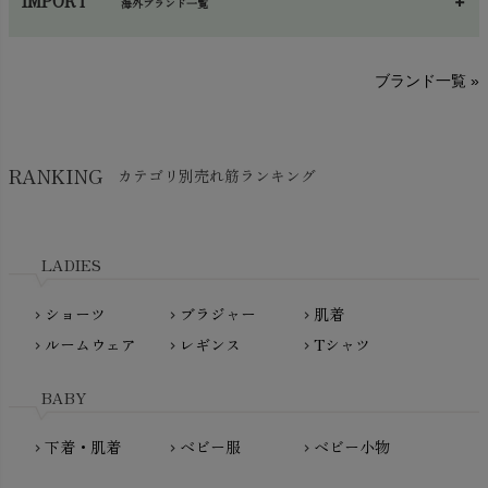
IMPORT
海外ブランド一覧
sisam（シサム）
A～G
O～Z
H～N
ブランド一覧 »
SISIFILLE（シシフィーユ）
Think-B（シンクビー）
HAPPY PLACE（ハッピープレイス）
SkinAware（スキンアウェア）
Hatley（ハットレイ）
RANKING
カテゴリ別売れ筋ランキング
生活アートクラブ
kidscase（キッズケース）
Tsukuba Cotton（つくばコットン）
LITTLE INDIANS（リトルインディアンズ）
天衣無縫
L'ovedbaby（ラブドベビー）
LADIES
nanadecor（ナナデェコール）
Lovingly Organics（ラビングリー）
nayuta（ナユタ）
ショーツ
ブラジャー
肌着
Madame MO（マダムモー）
chevron_right
chevron_right
chevron_right
ぬくぐるみ工房
ルームウェア
レギンス
Tシャツ
maggies（マギーズ）
chevron_right
chevron_right
chevron_right
HAYASHI
MAINIO（マイニオ）
Haruulala（ハルウララ）
BABY
MATONA（マトナ）
Pantyliners Organics（パンティライナーズ）
MAUD N LIL（モード・ン・リル）
下着・肌着
ベビー服
ベビー小物
chevron_right
chevron_right
chevron_right
PeopleTree（ピープルツリー）
maxomorra（マクソモーラ）
plantia（プランティア）