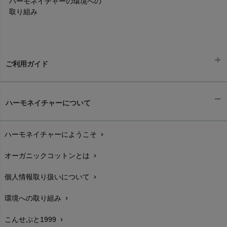
ハーモネイチャーの環境への
取り組み
ご利用ガイド
ギフトラッピング
chevron_right
ハーモネイチャーについて
お支払い方法
chevron_right
ハーモネイチャーにようこそ
chevron_right
配送と送料
chevron_right
オーガニックコットンとは
chevron_right
在庫状況と発送予定
chevron_right
個人情報取り扱いについて
chevron_right
サイズ・寸法
chevron_right
環境への取り組み
chevron_right
生地・素材
chevron_right
こんせぷと1999
chevron_right
お手入れについて
chevron_right