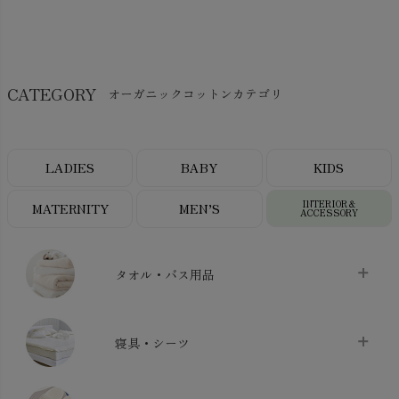
CATEGORY
オーガニックコットンカテゴリ
LADIES
BABY
KIDS
INTERIOR＆
MATERNITY
MEN’S
ACCESSORY
タオル・バス用品
タオル
chevron_right
寝具・シーツ
バス用品
chevron_right
ベッドシーツ
chevron_right