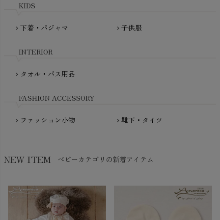
mini rodini（ミニロディーニ）
KIDS
PRISTINE（プリスティン）
Molo（モロ）
fromF（フロムエフ）
下着・パジャマ
子供服
chevron_right
chevron_right
My Little Cozmo（マイリトルコズモ）
nadadelazos（ナダデラゾス）
INTERIOR
NATURAPURA（ナチュラプラ）
NewNative（ニューネイティブ）
タオル・バス用品
chevron_right
Nukleus（ニュクレス）
FASHION ACCESSORY
ファッション小物
靴下・タイツ
chevron_right
chevron_right
NEW ITEM
ベビーカテゴリの新着アイテム