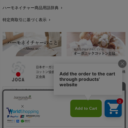
ハーモネイチャー商品用語辞典
chevron_right
レビューを書こう
chevron_right
特定商取引に基づく表示
chevron_right
返品交換
chevron_right
FAXでのご注文
chevron_right
お問い合わせ
chevron_right