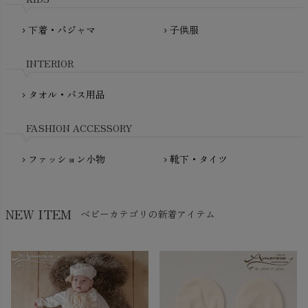
PRISTINE（プリスティン）
Molo（モロ）
fromF（フロムエフ）
下着・パジャマ
子供服
chevron_right
chevron_right
My Little Cozmo（マイリトルコズモ）
nadadelazos（ナダデラゾス）
INTERIOR
NATURAPURA（ナチュラプラ）
NewNative（ニューネイティブ）
タオル・バス用品
chevron_right
Nukleus（ニュクレス）
FASHION ACCESSORY
ファッション小物
靴下・タイツ
chevron_right
chevron_right
NEW ITEM
ベビーカテゴリの新着アイテム