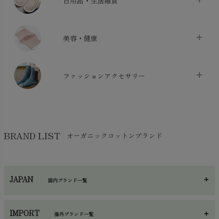
日用品・生活雑貨
布団カバー・カバーセット
chevron_right
クッション
chevron_right
枕・ピローケース
chevron_right
美容・健康
生地・手芸用品
chevron_right
防水シート
chevron_right
マスク
chevron_right
スリッパ・ルームシューズ
chevron_right
ケット・綿毛布
ファッションアクセサリー
chevron_right
コットン・綿棒
chevron_right
せっけん・洗剤
chevron_right
布団
chevron_right
靴下・タイツ・レッグウェア
chevron_right
ガーゼ
chevron_right
その他小物・雑貨
chevron_right
バッグ
chevron_right
保湿・スキンケア・サポーター
chevron_right
ヨガマット・カーペット
BRAND LIST
オーガニックコットンブランド
chevron_right
ハンカチ
chevron_right
カイロ・湯たんぽ
chevron_right
ネックウエア
chevron_right
JAPAN
国内ブランド一覧
手袋・アームカバー
chevron_right
あ～さ
へ～わ
し～ふ
帽子・かさ・その他
chevron_right
IMPORT
海外ブランド一覧