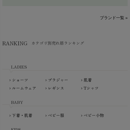
sisam（シサム）
A～G
O～Z
H～N
ブランド一覧 »
SISIFILLE（シシフィーユ）
Think-B（シンクビー）
HAPPY PLACE（ハッピープレイス）
SkinAware（スキンアウェア）
Hatley（ハットレイ）
RANKING
カテゴリ別売れ筋ランキング
生活アートクラブ
kidscase（キッズケース）
Tsukuba Cotton（つくばコットン）
LITTLE INDIANS（リトルインディアンズ）
天衣無縫
L'ovedbaby（ラブドベビー）
LADIES
nanadecor（ナナデェコール）
Lovingly Organics（ラビングリー）
nayuta（ナユタ）
ショーツ
ブラジャー
肌着
Madame MO（マダムモー）
chevron_right
chevron_right
chevron_right
ぬくぐるみ工房
ルームウェア
レギンス
Tシャツ
maggies（マギーズ）
chevron_right
chevron_right
chevron_right
HAYASHI
MAINIO（マイニオ）
Haruulala（ハルウララ）
BABY
MATONA（マトナ）
Pantyliners Organics（パンティライナーズ）
MAUD N LIL（モード・ン・リル）
下着・肌着
ベビー服
ベビー小物
chevron_right
chevron_right
chevron_right
PeopleTree（ピープルツリー）
maxomorra（マクソモーラ）
plantia（プランティア）
mini rodini（ミニロディーニ）
KIDS