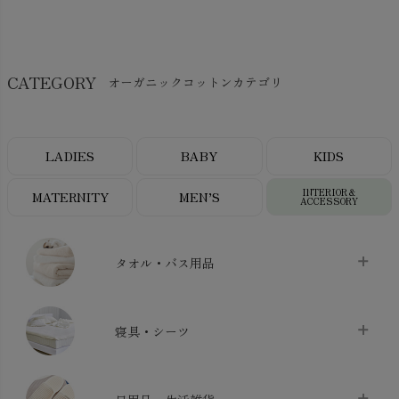
CATEGORY
オーガニックコットンカテゴリ
LADIES
BABY
KIDS
INTERIOR＆
MATERNITY
MEN’S
ACCESSORY
タオル・バス用品
タオル
chevron_right
寝具・シーツ
バス用品
chevron_right
ベッドシーツ
chevron_right