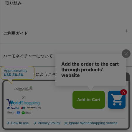
取り組み
ご利用ガイド
ギフトラッピング
chevron_right
ハーモネイチャーについて
お支払い方法
chevron_right
ハーモネイチャーにようこそ
chevron_right
配送と送料
chevron_right
オーガニックコットンとは
chevron_right
在庫状況と発送予定
chevron_right
個人情報取り扱いについて
chevron_right
サイズ・寸法
chevron_right
環境への取り組み
chevron_right
生地・素材
chevron_right
こんせぷと1999
chevron_right
お手入れについて
chevron_right