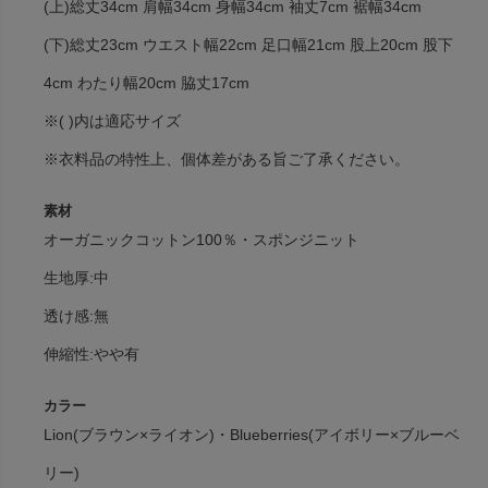
(上)総丈34cm 肩幅34cm 身幅34cm 袖丈7cm 裾幅34cm
(下)総丈23cm ウエスト幅22cm 足口幅21cm 股上20cm 股下
4cm わたり幅20cm 脇丈17cm
※( )内は適応サイズ
※衣料品の特性上、個体差がある旨ご了承ください。
素材
オーガニックコットン100％・スポンジニット
生地厚:中
透け感:無
伸縮性:やや有
カラー
Lion(ブラウン×ライオン)・Blueberries(アイボリー×ブルーベ
リー)