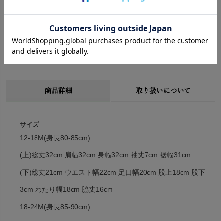
Organic Textiles Standard(GOTS)の認証をクリアした商品で
す。
GOTSの基準に従い、染料に有害・有毒な化学成分は含まれて
いません。
商品詳細
取り扱いについて
サイズ
12-18M(身長80-85cm):
(上)総丈32cm 肩幅32cm 身幅32cm 袖丈7cm 裾幅31cm
(下)総丈21cm ウエスト幅22cm 足口幅20cm 股上18cm 股下
3cm わたり幅18cm 脇丈16cm
18-24M(身長85-90cm):