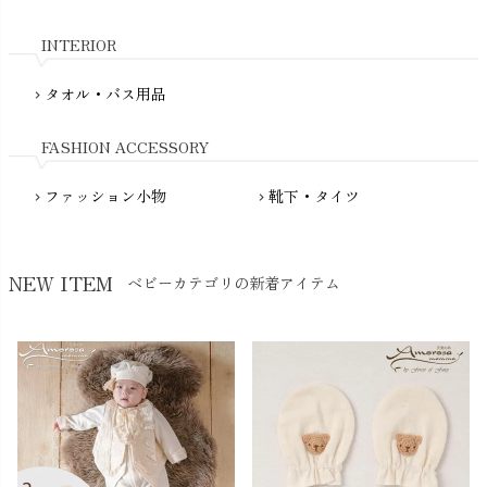
nadadelazos（ナダデラゾス）
INTERIOR
NATURAPURA（ナチュラプラ）
NewNative（ニューネイティブ）
タオル・バス用品
chevron_right
Nukleus（ニュクレス）
FASHION ACCESSORY
ファッション小物
靴下・タイツ
chevron_right
chevron_right
NEW ITEM
ベビーカテゴリの新着アイテム