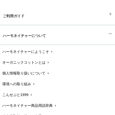
ご利用ガイド
ギフトラッピング
chevron_right
ハーモネイチャーについて
お支払い方法
chevron_right
ハーモネイチャーにようこそ
chevron_right
配送と送料
chevron_right
オーガニックコットンとは
chevron_right
在庫状況と発送予定
chevron_right
個人情報取り扱いについて
chevron_right
サイズ・寸法
chevron_right
環境への取り組み
chevron_right
生地・素材
chevron_right
こんせぷと1999
chevron_right
お手入れについて
chevron_right
ハーモネイチャー商品用語辞典
chevron_right
レビューを書こう
chevron_right