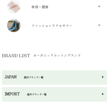
クッション
chevron_right
枕・ピローケース
chevron_right
美容・健康
生地・手芸用品
chevron_right
防水シート
chevron_right
マスク
chevron_right
スリッパ・ルームシューズ
chevron_right
ケット・綿毛布
ファッションアクセサリー
chevron_right
コットン・綿棒
chevron_right
せっけん・洗剤
chevron_right
布団
chevron_right
靴下・タイツ・レッグウェア
chevron_right
ガーゼ
chevron_right
その他小物・雑貨
chevron_right
バッグ
chevron_right
保湿・スキンケア・サポーター
chevron_right
ヨガマット・カーペット
BRAND LIST
オーガニックコットンブランド
chevron_right
ハンカチ
chevron_right
カイロ・湯たんぽ
chevron_right
ネックウエア
chevron_right
JAPAN
国内ブランド一覧
手袋・アームカバー
chevron_right
あ～さ
へ～わ
し～ふ
帽子・かさ・その他
chevron_right
IMPORT
海外ブランド一覧
sisam（シサム）
A～G
O～Z
H～N