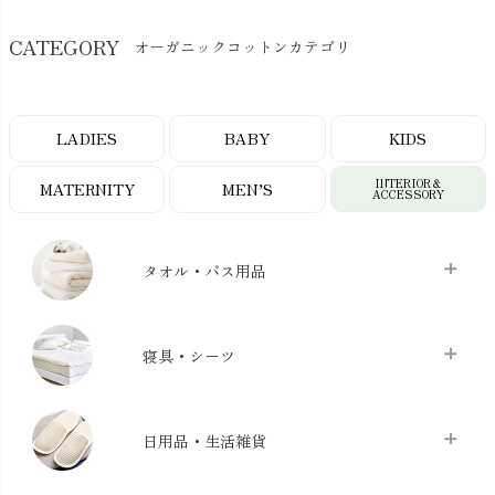
CATEGORY
オーガニックコットンカテゴリ
LADIES
BABY
KIDS
INTERIOR＆
MATERNITY
MEN’S
ACCESSORY
タオル・バス用品
タオル
chevron_right
寝具・シーツ
バス用品
chevron_right
ベッドシーツ
chevron_right
日用品・生活雑貨
布団カバー・カバーセット
chevron_right