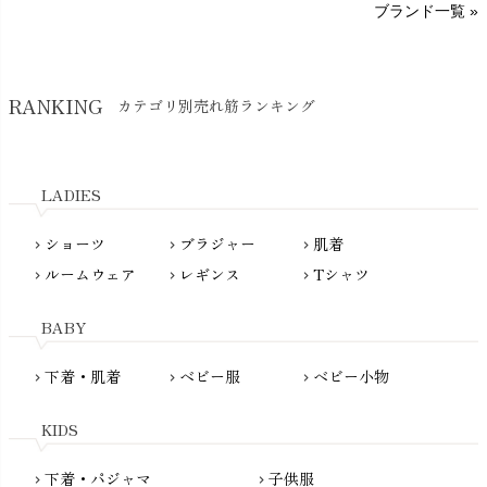
ブランド一覧 »
SISIFILLE（シシフィーユ）
Think-B（シンクビー）
HAPPY PLACE（ハッピープレイス）
SkinAware（スキンアウェア）
Hatley（ハットレイ）
RANKING
カテゴリ別売れ筋ランキング
生活アートクラブ
kidscase（キッズケース）
Tsukuba Cotton（つくばコットン）
LITTLE INDIANS（リトルインディアンズ）
天衣無縫
L'ovedbaby（ラブドベビー）
LADIES
nanadecor（ナナデェコール）
Lovingly Organics（ラビングリー）
nayuta（ナユタ）
ショーツ
ブラジャー
肌着
Madame MO（マダムモー）
chevron_right
chevron_right
chevron_right
ぬくぐるみ工房
ルームウェア
レギンス
Tシャツ
maggies（マギーズ）
chevron_right
chevron_right
chevron_right
HAYASHI
MAINIO（マイニオ）
Haruulala（ハルウララ）
BABY
MATONA（マトナ）
Pantyliners Organics（パンティライナーズ）
MAUD N LIL（モード・ン・リル）
下着・肌着
ベビー服
ベビー小物
chevron_right
chevron_right
chevron_right
PeopleTree（ピープルツリー）
maxomorra（マクソモーラ）
plantia（プランティア）
mini rodini（ミニロディーニ）
KIDS
PRISTINE（プリスティン）
Molo（モロ）
fromF（フロムエフ）
下着・パジャマ
子供服
chevron_right
chevron_right
My Little Cozmo（マイリトルコズモ）