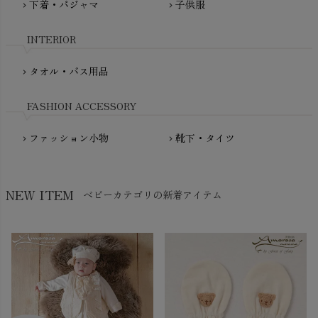
下着・パジャマ
子供服
chevron_right
chevron_right
My Little Cozmo（マイリトルコズモ）
nadadelazos（ナダデラゾス）
INTERIOR
NATURAPURA（ナチュラプラ）
NewNative（ニューネイティブ）
タオル・バス用品
chevron_right
Nukleus（ニュクレス）
FASHION ACCESSORY
ファッション小物
靴下・タイツ
chevron_right
chevron_right
NEW ITEM
ベビーカテゴリの新着アイテム