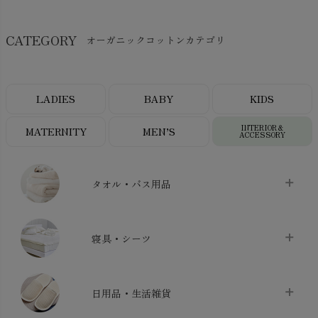
CATEGORY
オーガニックコットンカテゴリ
LADIES
BABY
KIDS
INTERIOR＆
MATERNITY
MEN’S
ACCESSORY
タオル・バス用品
タオル
chevron_right
寝具・シーツ
バス用品
chevron_right
ベッドシーツ
chevron_right
日用品・生活雑貨
布団カバー・カバーセット
chevron_right