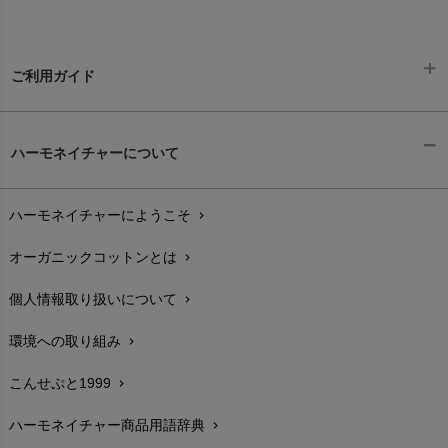
ご利用ガイド
ギフトラッピング
chevron_right
ハーモネイチャーについて
お支払い方法
chevron_right
ハーモネイチャーにようこそ
chevron_right
配送と送料
chevron_right
オーガニックコットンとは
chevron_right
在庫状況と発送予定
chevron_right
個人情報取り扱いについて
chevron_right
サイズ・寸法
chevron_right
環境への取り組み
chevron_right
生地・素材
chevron_right
こんせぷと1999
chevron_right
お手入れについて
chevron_right
ハーモネイチャー商品用語辞典
chevron_right
レビューを書こう
chevron_right