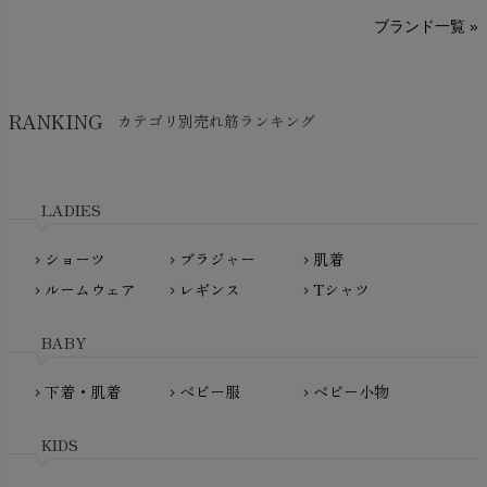
A～G
O～Z
H～N
ブランド一覧 »
SISIFILLE（シシフィーユ）
Think-B（シンクビー）
HAPPY PLACE（ハッピープレイス）
SkinAware（スキンアウェア）
Hatley（ハットレイ）
RANKING
カテゴリ別売れ筋ランキング
生活アートクラブ
kidscase（キッズケース）
Tsukuba Cotton（つくばコットン）
LITTLE INDIANS（リトルインディアンズ）
天衣無縫
L'ovedbaby（ラブドベビー）
LADIES
nanadecor（ナナデェコール）
Lovingly Organics（ラビングリー）
nayuta（ナユタ）
ショーツ
ブラジャー
肌着
Madame MO（マダムモー）
chevron_right
chevron_right
chevron_right
ぬくぐるみ工房
ルームウェア
レギンス
Tシャツ
maggies（マギーズ）
chevron_right
chevron_right
chevron_right
HAYASHI
MAINIO（マイニオ）
Haruulala（ハルウララ）
BABY
MATONA（マトナ）
Pantyliners Organics（パンティライナーズ）
MAUD N LIL（モード・ン・リル）
下着・肌着
ベビー服
ベビー小物
chevron_right
chevron_right
chevron_right
PeopleTree（ピープルツリー）
maxomorra（マクソモーラ）
plantia（プランティア）
mini rodini（ミニロディーニ）
KIDS
PRISTINE（プリスティン）
Molo（モロ）
fromF（フロムエフ）