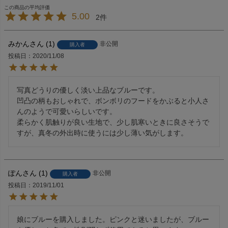
5.00
2
みかん
1
非公開
購入者
投稿日
2020/11/08
写真どうりの優しく淡い上品なブルーです。

凹凸の柄もおしゃれで、ボンボリのフードをかぶると小人さ
んのようで可愛いらしいです。

柔らかく肌触りが良い生地で、少し肌寒いときに良さそうで
すが、真冬の外出時に使うには少し薄い気がします。
ぽん
1
非公開
購入者
投稿日
2019/11/01
娘にブルーを購入しました。ピンクと迷いましたが、ブルー