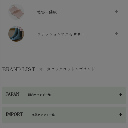
クッション
chevron_right
枕・ピローケース
chevron_right
美容・健康
生地・手芸用品
chevron_right
防水シート
chevron_right
マスク
chevron_right
スリッパ・ルームシューズ
chevron_right
ケット・綿毛布
ファッションアクセサリー
chevron_right
コットン・綿棒
chevron_right
せっけん・洗剤
chevron_right
布団
chevron_right
靴下・タイツ・レッグウェア
chevron_right
ガーゼ
chevron_right
その他小物・雑貨
chevron_right
バッグ
chevron_right
保湿・スキンケア・サポーター
chevron_right
ヨガマット・カーペット
BRAND LIST
オーガニックコットンブランド
chevron_right
ハンカチ
chevron_right
カイロ・湯たんぽ
chevron_right
ネックウエア
chevron_right
JAPAN
国内ブランド一覧
手袋・アームカバー
chevron_right
あ～さ
へ～わ
し～ふ
帽子・かさ・その他
chevron_right
IMPORT
海外ブランド一覧
sisam（シサム）