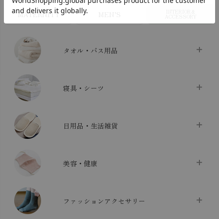
INTERIOR＆
MATERNITY
MEN’S
ACCESSORY
タオル・バス用品
タオル
chevron_right
寝具・シーツ
バス用品
chevron_right
ベッドシーツ
chevron_right
日用品・生活雑貨
布団カバー・カバーセット
chevron_right
クッション
chevron_right
枕・ピローケース
chevron_right
美容・健康
生地・手芸用品
chevron_right
防水シート
chevron_right
マスク
chevron_right
スリッパ・ルームシューズ
chevron_right
ケット・綿毛布
ファッションアクセサリー
chevron_right
コットン・綿棒
chevron_right
せっけん・洗剤
chevron_right