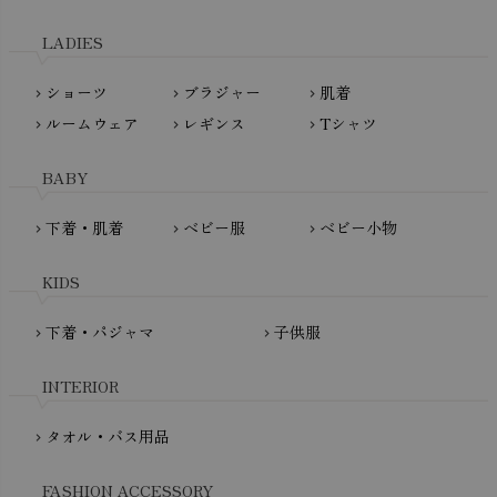
天衣無縫
L'ovedbaby（ラブドベビー）
LADIES
nanadecor（ナナデェコール）
Lovingly Organics（ラビングリー）
nayuta（ナユタ）
ショーツ
ブラジャー
肌着
Madame MO（マダムモー）
chevron_right
chevron_right
chevron_right
ぬくぐるみ工房
ルームウェア
レギンス
Tシャツ
maggies（マギーズ）
chevron_right
chevron_right
chevron_right
HAYASHI
MAINIO（マイニオ）
Haruulala（ハルウララ）
BABY
MATONA（マトナ）
Pantyliners Organics（パンティライナーズ）
MAUD N LIL（モード・ン・リル）
下着・肌着
ベビー服
ベビー小物
chevron_right
chevron_right
chevron_right
PeopleTree（ピープルツリー）
maxomorra（マクソモーラ）
plantia（プランティア）
mini rodini（ミニロディーニ）
KIDS
PRISTINE（プリスティン）
Molo（モロ）
fromF（フロムエフ）
下着・パジャマ
子供服
chevron_right
chevron_right
My Little Cozmo（マイリトルコズモ）
nadadelazos（ナダデラゾス）
INTERIOR
NATURAPURA（ナチュラプラ）
NewNative（ニューネイティブ）
タオル・バス用品
chevron_right
Nukleus（ニュクレス）
FASHION ACCESSORY