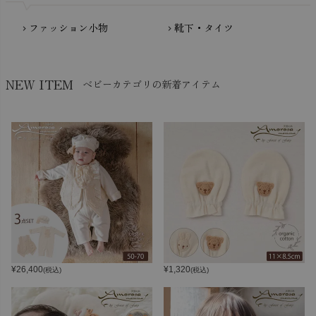
ファッション小物
靴下・タイツ
chevron_right
chevron_right
NEW ITEM
ベビーカテゴリの新着アイテム
¥
26,400
¥
1,320
(税込)
(税込)