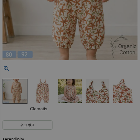
Clematis
ネコポス
serendipity