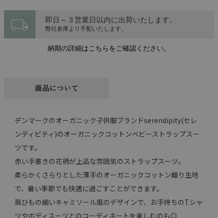
local_shipping
即日～３営業日以内に出荷いたします。
弊社倉庫より手配いたします。
納期の詳細はこちらをご確認ください。
商品について
デンマークのオーガニック子供服ブランドserendipity(セレ
ンディピティ)のオーガニックコットンベビーストラップスー
ツです。
赤い手書きの花柄が上品な雰囲気のストラップスーツ。
柔らかくさらりとした薄手のオーガニックコットン織り生地
で、暑い季節でも快適に過ごすことができます。
肩ひもの細いキャミソール風のデザインで、お手持ちのTシャ
ツやボディスーツとのコーディネートを楽しむのも◎