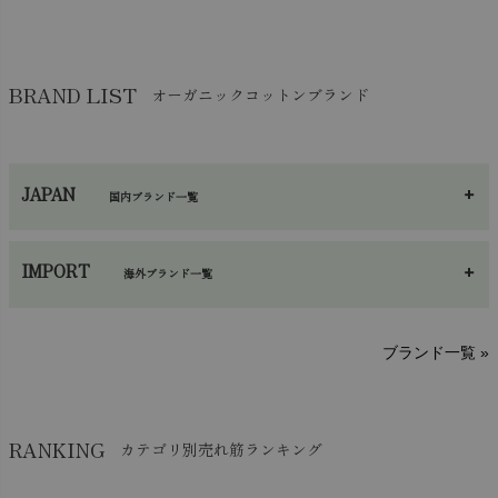
布団
chevron_right
靴下・タイツ・レッグウェア
chevron_right
ガーゼ
chevron_right
その他小物・雑貨
chevron_right
バッグ
chevron_right
保湿・スキンケア・サポーター
chevron_right
ヨガマット・カーペット
BRAND LIST
オーガニックコットンブランド
chevron_right
ハンカチ
chevron_right
カイロ・湯たんぽ
chevron_right
ネックウエア
chevron_right
JAPAN
国内ブランド一覧
手袋・アームカバー
chevron_right
あ～さ
へ～わ
し～ふ
帽子・かさ・その他
chevron_right
IMPORT
海外ブランド一覧
sisam（シサム）
A～G
O～Z
H～N
ブランド一覧 »
SISIFILLE（シシフィーユ）
Think-B（シンクビー）
HAPPY PLACE（ハッピープレイス）
SkinAware（スキンアウェア）
Hatley（ハットレイ）
RANKING
カテゴリ別売れ筋ランキング
生活アートクラブ
kidscase（キッズケース）
Tsukuba Cotton（つくばコットン）
LITTLE INDIANS（リトルインディアンズ）