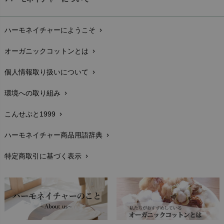
お支払い方法
chevron_right
ハーモネイチャーにようこそ
chevron_right
配送と送料
chevron_right
オーガニックコットンとは
chevron_right
在庫状況と発送予定
chevron_right
個人情報取り扱いについて
chevron_right
サイズ・寸法
chevron_right
環境への取り組み
chevron_right
生地・素材
chevron_right
こんせぷと1999
chevron_right
お手入れについて
chevron_right
ハーモネイチャー商品用語辞典
chevron_right
レビューを書こう
chevron_right
特定商取引に基づく表示
chevron_right
返品交換
chevron_right
FAXでのご注文
chevron_right
お問い合わせ
chevron_right