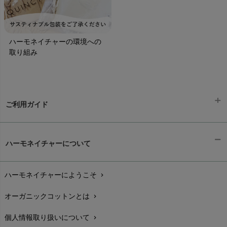
ハーモネイチャーの環境への
取り組み
ご利用ガイド
ギフトラッピング
chevron_right
ハーモネイチャーについて
お支払い方法
chevron_right
ハーモネイチャーにようこそ
chevron_right
配送と送料
chevron_right
オーガニックコットンとは
chevron_right
在庫状況と発送予定
chevron_right
個人情報取り扱いについて
chevron_right
サイズ・寸法
chevron_right