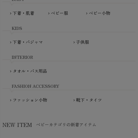
MATONA（マトナ）
Pantyliners Organics（パンティライナーズ）
MAUD N LIL（モード・ン・リル）
下着・肌着
ベビー服
ベビー小物
chevron_right
chevron_right
chevron_right
PeopleTree（ピープルツリー）
maxomorra（マクソモーラ）
plantia（プランティア）
mini rodini（ミニロディーニ）
KIDS
PRISTINE（プリスティン）
Molo（モロ）
fromF（フロムエフ）
下着・パジャマ
子供服
chevron_right
chevron_right
My Little Cozmo（マイリトルコズモ）
nadadelazos（ナダデラゾス）
INTERIOR
NATURAPURA（ナチュラプラ）
NewNative（ニューネイティブ）
タオル・バス用品
chevron_right
Nukleus（ニュクレス）
FASHION ACCESSORY
ファッション小物
靴下・タイツ
chevron_right
chevron_right
NEW ITEM
ベビーカテゴリの新着アイテム