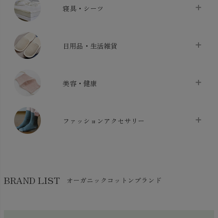
タオル
chevron_right
寝具・シーツ
バス用品
chevron_right
ベッドシーツ
chevron_right
日用品・生活雑貨
布団カバー・カバーセット
chevron_right
クッション
chevron_right
枕・ピローケース
chevron_right
美容・健康
生地・手芸用品
chevron_right
防水シート
chevron_right
マスク
chevron_right
スリッパ・ルームシューズ
chevron_right
ケット・綿毛布
ファッションアクセサリー
chevron_right
コットン・綿棒
chevron_right
せっけん・洗剤
chevron_right
布団
chevron_right
靴下・タイツ・レッグウェア
chevron_right
ガーゼ
chevron_right
その他小物・雑貨
chevron_right
バッグ
chevron_right
保湿・スキンケア・サポーター
chevron_right
ヨガマット・カーペット
BRAND LIST
オーガニックコットンブランド
chevron_right
ハンカチ
chevron_right
カイロ・湯たんぽ
chevron_right
ネックウエア
chevron_right