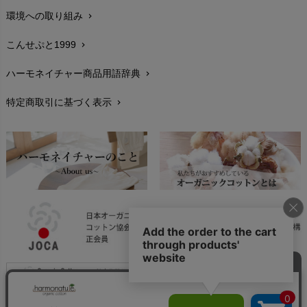
環境への取り組み
chevron_right
生地・素材
chevron_right
こんせぷと1999
chevron_right
お手入れについて
chevron_right
ハーモネイチャー商品用語辞典
chevron_right
レビューを書こう
chevron_right
特定商取引に基づく表示
chevron_right
返品交換
chevron_right
FAXでのご注文
chevron_right
お問い合わせ
chevron_right