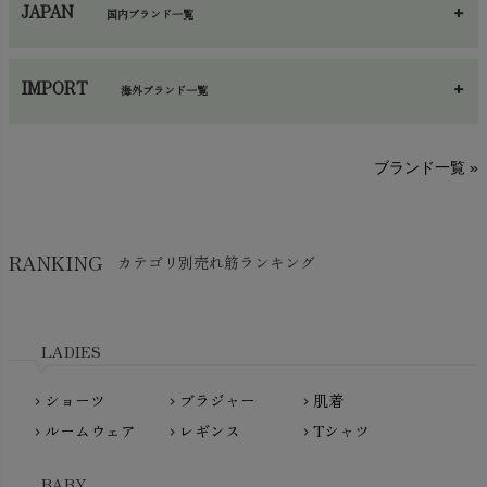
JAPAN
国内ブランド一覧
手袋・アームカバー
chevron_right
あ～さ
へ～わ
し～ふ
帽子・かさ・その他
chevron_right
IMPORT
海外ブランド一覧
sisam（シサム）
A～G
O～Z
H～N
ブランド一覧 »
SISIFILLE（シシフィーユ）
Think-B（シンクビー）
HAPPY PLACE（ハッピープレイス）
SkinAware（スキンアウェア）
Hatley（ハットレイ）
RANKING
カテゴリ別売れ筋ランキング
生活アートクラブ
kidscase（キッズケース）
Tsukuba Cotton（つくばコットン）
LITTLE INDIANS（リトルインディアンズ）
天衣無縫
L'ovedbaby（ラブドベビー）
LADIES
nanadecor（ナナデェコール）
Lovingly Organics（ラビングリー）
nayuta（ナユタ）
ショーツ
ブラジャー
肌着
Madame MO（マダムモー）
chevron_right
chevron_right
chevron_right
ぬくぐるみ工房
ルームウェア
レギンス
Tシャツ
maggies（マギーズ）
chevron_right
chevron_right
chevron_right
HAYASHI
MAINIO（マイニオ）
Haruulala（ハルウララ）
BABY