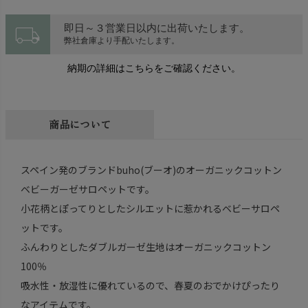
local_shipping
即日～３営業日以内に出荷いたします。
弊社倉庫より手配いたします。
納期の詳細はこちらをご確認ください。
商品について
スペイン発のブランドbuho(ブーオ)のオーガニックコットン
ベビーガーゼサロペットです。
小花柄とぽってりとしたシルエットに惹かれるベビーサロペ
ットです。
ふんわりとしたダブルガーゼ生地はオーガニックコットン
100％
吸水性・放湿性に優れているので、春夏のおでかけぴったり
なアイテムです。