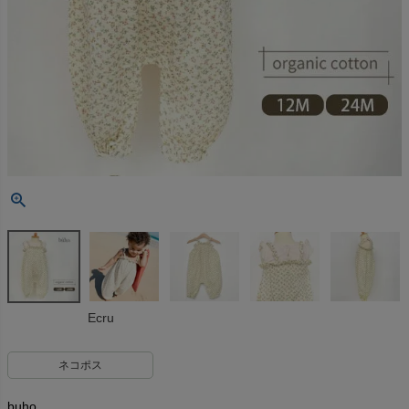
Ecru
ネコポス
buho