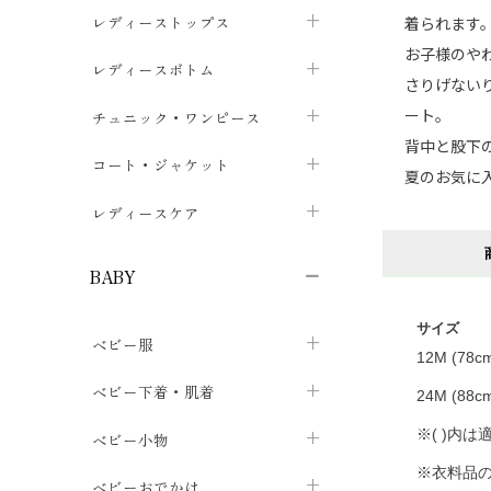
ブラジャー
レディーストップス
着られます
chevron_right
お子様のや
ショーツ
カットソー・Tシャツ
レディースボトム
chevron_right
chevron_right
さりげない
レディースインナー・肌着
シャツ・ブラウス
スカート
ート。
chevron_right
チュニック・ワンピース
chevron_right
chevron_right
背中と股下
レギンス・スパッツ
パーカー・スウェット
レディースパンツ
半袖・袖なし
chevron_right
chevron_right
コート・ジャケット
chevron_right
chevron_right
夏のお気に
パジャマ・ルームウェア
カーディガン・ボレロ・ベスト
長袖・７分袖
chevron_right
chevron_right
レディースケア
chevron_right
ニット・セーター
chevron_right
布ナプキン
chevron_right
BABY
パンティライナー
chevron_right
サイズ
ベビー服
紙ナプキン
chevron_right
12M (78
カバーオール・ロンパース
ベビー下着・肌着
chevron_right
24M (88
セパレート・上下セット
コンビ肌着
※( )内
ベビー小物
chevron_right
chevron_right
※衣料品
トップス
パンツ・オーバーパンツ
ベビー小物・雑貨
chevron_right
ベビーおでかけ
chevron_right
chevron_right