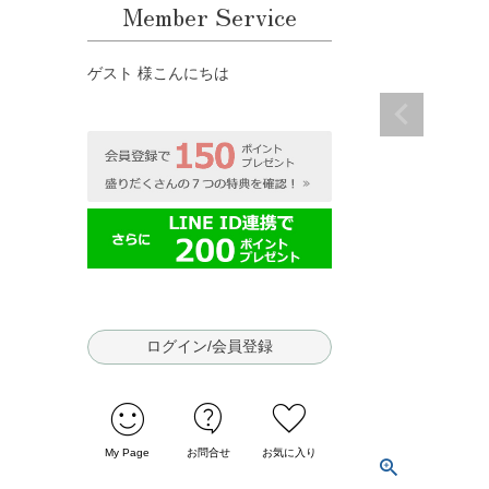
Member Service
ゲスト 様こんにちは
ログイン/会員登録
sentiment_satisfied
contact_support
favorite
My Page
お問合せ
お気に入り