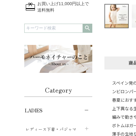
redeem
お買い上げ11,000円以上で
送料無料
商
スペイン発の
Category
ンビロンパー
春夏におす
上下異なる
LADIES
編みで動き
ボトムはガ
レディース下着・パジャマ
薄手の生地