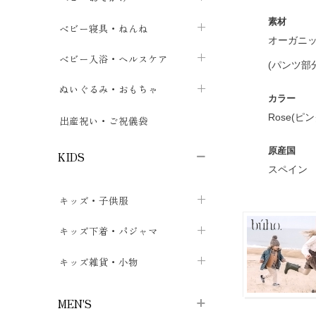
ボトムス
素材
ボディスーツ
ベビー帽子
ベビーキャリー
chevron_right
chevron_right
ベビー寝具・ねんね
chevron_right
chevron_right
オーガニッ
セレモニードレス
短肌着・長肌着
スタイ・よだれかけ
おでかけ用品・カバー・シート
chevron_right
ベビースリーパー
chevron_right
chevron_right
ベビー入浴・ヘルスケア
chevron_right
chevron_right
(パンツ部
ワンピース・チュニック
肌着・下着
ミトン・手袋
chevron_right
ベビーパジャマ
chevron_right
ベビーおむつ・おむつカバー
chevron_right
ぬいぐるみ・おもちゃ
chevron_right
chevron_right
カラー
上着・アウター
ベビーおむつ・おむつカバー
靴下・タイツ
chevron_right
ベビー布団・シーツ
chevron_right
トレーニングパンツ
chevron_right
ファーストトイ
Rose(ピン
chevron_right
chevron_right
出産祝い・ご祝儀袋
chevron_right
トレーニングパンツ
レッグウォーマー・サポーター
ベビー枕・カバー
chevron_right
ベビーお風呂・ケア用品
chevron_right
ぬいぐるみ
chevron_right
chevron_right
chevron_right
原産国
KIDS
スペイン
ベビー・キッズ腹巻
ベビーフェンス・安全用品
ガーゼ・クロス
chevron_right
知育玩具
chevron_right
chevron_right
chevron_right
キッズ・子供服
ブーティ・シューズ
ベビーおくるみ・アフガン
授乳クッション・枕
chevron_right
あみぐるみ
chevron_right
chevron_right
chevron_right
子供トップス
キッズ下着・パジャマ
マフラー
chevron_right
chevron_right
子供カーディガン・ベスト
子供肌着下着
キッズ雑貨・小物
汗取りパッド
chevron_right
chevron_right
chevron_right
子供チュニック・ワンピース
子供靴下
子供帽子
chevron_right
chevron_right
chevron_right
MEN'S