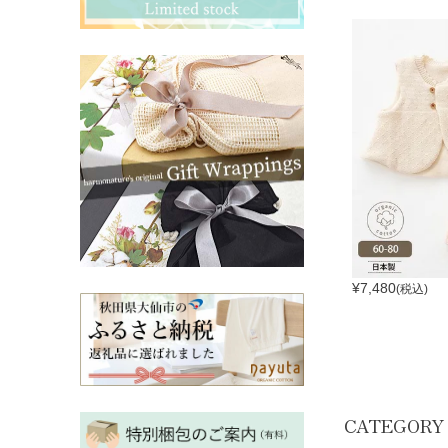
その他ママ雑貨
chevron_right
chevron_right
妊婦帯・産前産後ガードル
chevron_right
マタニティ・授乳パジャマ
chevron_right
¥
7,480
(税込)
CATEGORY