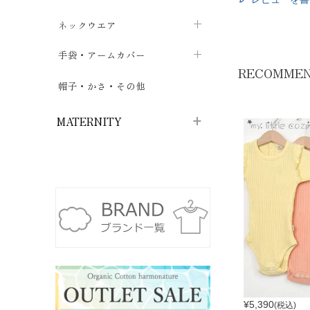
ハイソックス
バッグ・ポシェット
タオルハンカチ
chevron_right
ネックウエア
chevron_right
chevron_right
五本指・足袋ソックス
ガーゼハンカチ
マフラー
chevron_right
手袋・アームカバー
chevron_right
chevron_right
RECOMME
タイツ
ハンカチ
ストール
chevron_right
ショート丈
chevron_right
chevron_right
帽子・かさ・その他
chevron_right
レッグウォーマー
ネックカバー・スヌード
chevron_right
ロング丈
chevron_right
chevron_right
MATERNITY
マタニティウェア・授乳服
マタニティウェア・授乳服
授乳下着・パジャマ
chevron_right
マタニティ・授乳ブラジャー
マタ
ニティ・ママ雑貨
chevron_right
授乳パッド
授乳ケープ
chevron_right
chevron_right
マタニティショーツ
授乳クッション・枕
chevron_right
chevron_right
¥
5,390
(税込)
マタニティ・授乳インナー