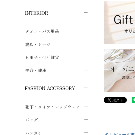
子供ボトムス
子供タイツ・レギンス
子供雑貨
chevron_right
chevron_right
chevron_right
INTERIOR
メンズ下着・パジャマ
子供上着・アウター
子供パジャマ
chevron_right
chevron_right
メンズインナー・肌着
メンズファッション
子供ローブ
chevron_right
chevron_right
タオル・バス用品
ボクサーパンツ
シャツ・カットソー
chevron_right
chevron_right
タオル
寝具・シーツ
chevron_right
ブリーフ
セーター・トレーナー・パーカ
chevron_right
chevron_right
バス用品
ベッドシーツ
日用品・生活雑貨
chevron_right
chevron_right
トランクス
ボトムス
chevron_right
chevron_right
布団カバー・カバーセット
クッション
美容・健康
chevron_right
chevron_right
アンダーパンツ・ももひき
コート・上着
chevron_right
chevron_right
枕・ピローケース
生地・手芸用品
マスク
chevron_right
chevron_right
chevron_right
FASHION ACCESSORY
メンズパジャマ
chevron_right
防水シート
スリッパ・ルームシューズ
コットン・綿棒
chevron_right
chevron_right
chevron_right
靴下・タイツ・レッグウェア
ケット・綿毛布
せっけん・洗剤
ガーゼ
chevron_right
chevron_right
chevron_right
フットカバー・アンクレット
布団
バッグ
その他小物・雑貨
chevron_right
保湿・スキンケア・サポーター
chevron_right
chevron_right
chevron_right
ソックス
巾着・ポーチ
ヨガマット・カーペット
ハンカチ
chevron_right
カイロ・湯たんぽ
chevron_right
chevron_right
chevron_right
レビューを書