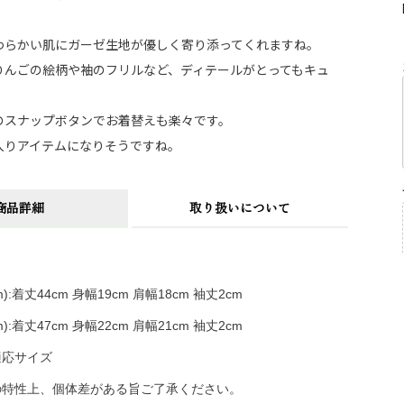
。
わらかい肌にガーゼ生地が優しく寄り添ってくれますね。
りんごの絵柄や袖のフリルなど、ディテールがとってもキュ
のスナップボタンでお着替えも楽々です。
入りアイテムになりそうですね。
商品詳細
取り扱いについて
cm):着丈44cm 身幅19cm 肩幅18cm 袖丈2cm
cm):着丈47cm 身幅22cm 肩幅21cm 袖丈2cm
は適応サイズ
の特性上、個体差がある旨ご了承ください。