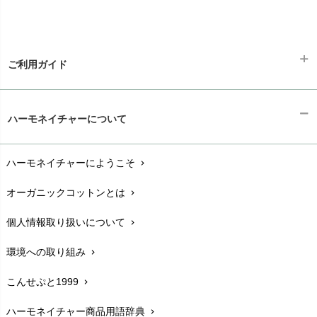
ご利用ガイド
ギフトラッピング
chevron_right
ハーモネイチャーについて
お支払い方法
chevron_right
ハーモネイチャーにようこそ
chevron_right
配送と送料
chevron_right
オーガニックコットンとは
chevron_right
在庫状況と発送予定
chevron_right
個人情報取り扱いについて
chevron_right
サイズ・寸法
chevron_right
環境への取り組み
chevron_right
生地・素材
chevron_right
こんせぷと1999
chevron_right
お手入れについて
chevron_right
ハーモネイチャー商品用語辞典
chevron_right
レビューを書こう
chevron_right