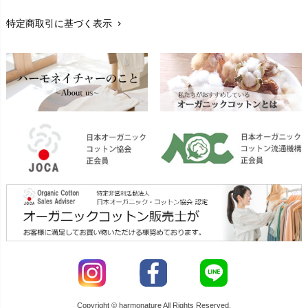
特定商取引に基づく表示
chevron_right
返品交換
chevron_right
FAXでのご注文
chevron_right
お問い合わせ
chevron_right
Copyright © harmonature All Rights Reserved.