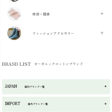
布団カバー・カバーセット
chevron_right
クッション
chevron_right
枕・ピローケース
chevron_right
美容・健康
生地・手芸用品
chevron_right
防水シート
chevron_right
マスク
chevron_right
スリッパ・ルームシューズ
chevron_right
ケット・綿毛布
ファッションアクセサリー
chevron_right
コットン・綿棒
chevron_right
せっけん・洗剤
chevron_right
布団
chevron_right
靴下・タイツ・レッグウェア
chevron_right
ガーゼ
chevron_right
その他小物・雑貨
chevron_right
バッグ
chevron_right
保湿・スキンケア・サポーター
chevron_right
ヨガマット・カーペット
BRAND LIST
オーガニックコットンブランド
chevron_right
ハンカチ
chevron_right
カイロ・湯たんぽ
chevron_right
ネックウエア
chevron_right
JAPAN
国内ブランド一覧
手袋・アームカバー
chevron_right
あ～さ
へ～わ
し～ふ
帽子・かさ・その他
chevron_right
IMPORT
海外ブランド一覧