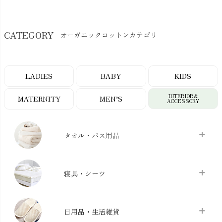
CATEGORY
オーガニックコットンカテゴリ
LADIES
BABY
KIDS
INTERIOR＆
MATERNITY
MEN’S
ACCESSORY
タオル・バス用品
タオル
chevron_right
寝具・シーツ
バス用品
chevron_right
ベッドシーツ
chevron_right
日用品・生活雑貨