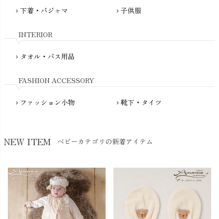
fromF（フロムエフ）
下着・パジャマ
子供服
chevron_right
chevron_right
My Little Cozmo（マイリトルコズモ）
nadadelazos（ナダデラゾス）
INTERIOR
NATURAPURA（ナチュラプラ）
NewNative（ニューネイティブ）
タオル・バス用品
chevron_right
Nukleus（ニュクレス）
FASHION ACCESSORY
ファッション小物
靴下・タイツ
chevron_right
chevron_right
NEW ITEM
ベビーカテゴリの新着アイテム