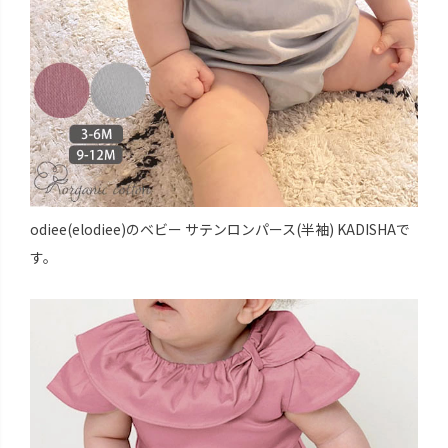
odiee(elodiee)のベビー サテンロンパース(半袖) KADISHAで
す。