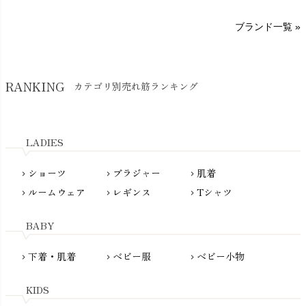
sisam（シサム）
A～G
O～Z
H～N
ブランド一覧 »
SISIFILLE（シシフィーユ）
Think-B（シンクビー）
HAPPY PLACE（ハッピープレイス）
SkinAware（スキンアウェア）
Hatley（ハットレイ）
RANKING
カテゴリ別売れ筋ランキング
生活アートクラブ
kidscase（キッズケース）
Tsukuba Cotton（つくばコットン）
LITTLE INDIANS（リトルインディアンズ）
天衣無縫
L'ovedbaby（ラブドベビー）
LADIES
nanadecor（ナナデェコール）
Lovingly Organics（ラビングリー）
nayuta（ナユタ）
ショーツ
ブラジャー
肌着
Madame MO（マダムモー）
chevron_right
chevron_right
chevron_right
ぬくぐるみ工房
ルームウェア
レギンス
Tシャツ
maggies（マギーズ）
chevron_right
chevron_right
chevron_right
HAYASHI
MAINIO（マイニオ）
Haruulala（ハルウララ）
BABY
MATONA（マトナ）
Pantyliners Organics（パンティライナーズ）
MAUD N LIL（モード・ン・リル）
下着・肌着
ベビー服
ベビー小物
chevron_right
chevron_right
chevron_right
PeopleTree（ピープルツリー）
maxomorra（マクソモーラ）
plantia（プランティア）
mini rodini（ミニロディーニ）
KIDS
PRISTINE（プリスティン）
Molo（モロ）