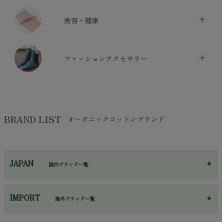
クッション
chevron_right
枕・ピローケース
chevron_right
美容・健康
生地・手芸用品
chevron_right
防水シート
chevron_right
マスク
chevron_right
スリッパ・ルームシューズ
chevron_right
ケット・綿毛布
ファッションアクセサリー
chevron_right
コットン・綿棒
chevron_right
せっけん・洗剤
chevron_right
布団
chevron_right
靴下・タイツ・レッグウェア
chevron_right
ガーゼ
chevron_right
その他小物・雑貨
chevron_right
バッグ
chevron_right
保湿・スキンケア・サポーター
chevron_right
ヨガマット・カーペット
BRAND LIST
オーガニックコットンブランド
chevron_right
ハンカチ
chevron_right
カイロ・湯たんぽ
chevron_right
ネックウエア
chevron_right
JAPAN
国内ブランド一覧
手袋・アームカバー
chevron_right
あ～さ
へ～わ
し～ふ
帽子・かさ・その他
chevron_right
IMPORT
海外ブランド一覧
sisam（シサム）