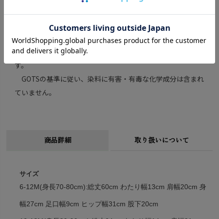
■オーガニックテキスタイルの厳しい世界基準、Global
Organic Textiles Standard(GOTS)の認証をクリアした商品で
す。
GOTSの基準に従い、染料に有害・有毒な化学成分は含まれ
ていません。
商品詳細
取り扱いについて
サイズ
6-12M(身長70-80cm):総丈60cm わたり幅13cm 肩幅20cm 身
幅27cm 足口幅9cm ヒップ幅31cm 股下20cm