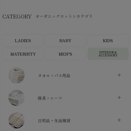
CATEGORY
オーガニックコットンカテゴリ
LADIES
BABY
KIDS
INTERIOR＆
MATERNITY
MEN’S
ACCESSORY
タオル・バス用品
タオル
chevron_right
寝具・シーツ
バス用品
chevron_right
ベッドシーツ
chevron_right
日用品・生活雑貨
布団カバー・カバーセット
chevron_right