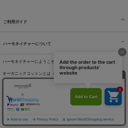
ご利用ガイド
ギフトラッピング
chevron_right
ハーモネイチャーについて
お支払い方法
chevron_right
ハーモネイチャーにようこそ
chevron_right
配送と送料
chevron_right
オーガニックコットンとは
chevron_right
在庫状況と発送予定
chevron_right
個人情報取り扱いについて
chevron_right
サイズ・寸法
chevron_right
環境への取り組み
chevron_right
生地・素材
chevron_right
こんせぷと1999
chevron_right
お手入れについて
chevron_right
ハーモネイチャー商品用語辞典
chevron_right
レビューを書こう
chevron_right