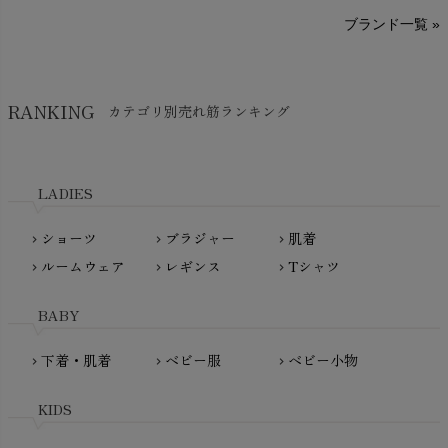
A～G
O～Z
H～N
ブランド一覧 »
SISIFILLE（シシフィーユ）
Think-B（シンクビー）
HAPPY PLACE（ハッピープレイス）
SkinAware（スキンアウェア）
Hatley（ハットレイ）
RANKING
カテゴリ別売れ筋ランキング
生活アートクラブ
kidscase（キッズケース）
Tsukuba Cotton（つくばコットン）
LITTLE INDIANS（リトルインディアンズ）
天衣無縫
L'ovedbaby（ラブドベビー）
LADIES
nanadecor（ナナデェコール）
Lovingly Organics（ラビングリー）
nayuta（ナユタ）
ショーツ
ブラジャー
肌着
Madame MO（マダムモー）
chevron_right
chevron_right
chevron_right
ぬくぐるみ工房
ルームウェア
レギンス
Tシャツ
maggies（マギーズ）
chevron_right
chevron_right
chevron_right
HAYASHI
MAINIO（マイニオ）
Haruulala（ハルウララ）
BABY
MATONA（マトナ）
Pantyliners Organics（パンティライナーズ）
MAUD N LIL（モード・ン・リル）
下着・肌着
ベビー服
ベビー小物
chevron_right
chevron_right
chevron_right
PeopleTree（ピープルツリー）
maxomorra（マクソモーラ）
plantia（プランティア）
mini rodini（ミニロディーニ）
KIDS
PRISTINE（プリスティン）
Molo（モロ）
fromF（フロムエフ）