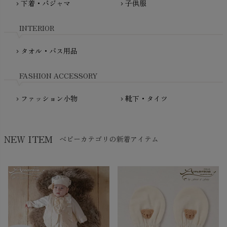
下着・パジャマ
子供服
chevron_right
chevron_right
My Little Cozmo（マイリトルコズモ）
nadadelazos（ナダデラゾス）
INTERIOR
NATURAPURA（ナチュラプラ）
NewNative（ニューネイティブ）
タオル・バス用品
chevron_right
Nukleus（ニュクレス）
FASHION ACCESSORY
ファッション小物
靴下・タイツ
chevron_right
chevron_right
NEW ITEM
ベビーカテゴリの新着アイテム