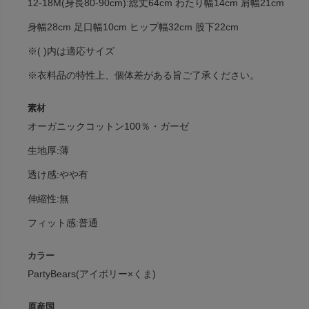
12-18M(身長80-90cm):総丈64cm わたり幅14cm 肩幅21cm
身幅28cm 足口幅10cm ヒップ幅32cm 股下22cm
※( )内は適応サイズ
※衣料品の特性上、個体差がある旨ご了承ください。
素材
オーガニックコットン100％・ガーゼ
生地厚:薄
透け感:やや有
伸縮性:無
フィット感:普通
カラー
PartyBears(アイボリー×くま)
原産国