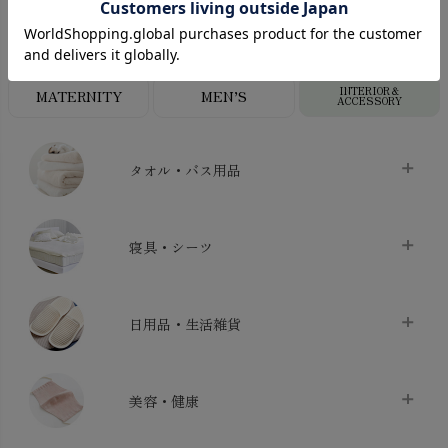
LADIES
BABY
KIDS
INTERIOR＆
MATERNITY
MEN’S
ACCESSORY
タオル・バス用品
タオル
chevron_right
寝具・シーツ
バス用品
chevron_right
ベッドシーツ
chevron_right
日用品・生活雑貨
布団カバー・カバーセット
chevron_right
クッション
chevron_right
枕・ピローケース
chevron_right
美容・健康
生地・手芸用品
chevron_right
防水シート
chevron_right