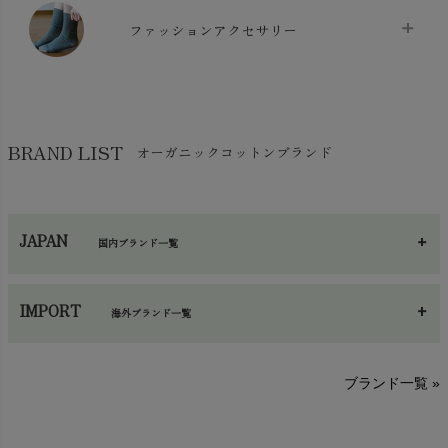
マスク
chevron_right
スリッパ・ルームシューズ
chevron_right
ケット・綿毛布
ファッションアクセサリー
chevron_right
コットン・綿棒
chevron_right
せっけん・洗剤
chevron_right
布団
chevron_right
靴下・タイツ・レッグウェア
chevron_right
ガーゼ
chevron_right
その他小物・雑貨
chevron_right
バッグ
chevron_right
保湿・スキンケア・サポーター
chevron_right
ヨガマット・カーペット
BRAND LIST
オーガニックコットンブランド
chevron_right
ハンカチ
chevron_right
カイロ・湯たんぽ
chevron_right
ネックウエア
chevron_right
JAPAN
国内ブランド一覧
手袋・アームカバー
chevron_right
あ～さ
へ～わ
し～ふ
帽子・かさ・その他
chevron_right
IMPORT
海外ブランド一覧
sisam（シサム）
A～G
O～Z
H～N
ブランド一覧 »
SISIFILLE（シシフィーユ）
Think-B（シンクビー）
HAPPY PLACE（ハッピープレイス）
SkinAware（スキンアウェア）