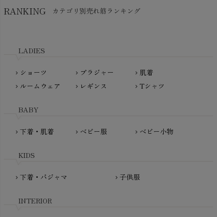
Hatley（ハットレイ）
RANKING
カテゴリ別売れ筋ランキング
生活アートクラブ
kidscase（キッズケース）
Tsukuba Cotton（つくばコットン）
LITTLE INDIANS（リトルインディアンズ）
天衣無縫
L'ovedbaby（ラブドベビー）
LADIES
nanadecor（ナナデェコール）
Lovingly Organics（ラビングリー）
nayuta（ナユタ）
ショーツ
ブラジャー
肌着
Madame MO（マダムモー）
chevron_right
chevron_right
chevron_right
ぬくぐるみ工房
ルームウェア
レギンス
Tシャツ
maggies（マギーズ）
chevron_right
chevron_right
chevron_right
HAYASHI
MAINIO（マイニオ）
Haruulala（ハルウララ）
BABY
MATONA（マトナ）
Pantyliners Organics（パンティライナーズ）
MAUD N LIL（モード・ン・リル）
下着・肌着
ベビー服
ベビー小物
chevron_right
chevron_right
chevron_right
PeopleTree（ピープルツリー）
maxomorra（マクソモーラ）
plantia（プランティア）
mini rodini（ミニロディーニ）
KIDS
PRISTINE（プリスティン）
Molo（モロ）
fromF（フロムエフ）
下着・パジャマ
子供服
chevron_right
chevron_right
My Little Cozmo（マイリトルコズモ）
nadadelazos（ナダデラゾス）
INTERIOR
NATURAPURA（ナチュラプラ）