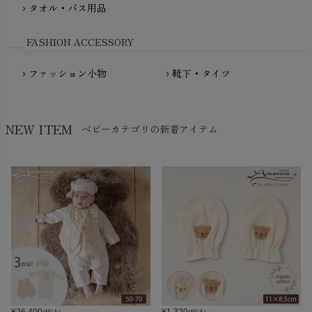
NewNative（ニューネイティブ）
タオル・バス用品
chevron_right
Nukleus（ニュクレス）
FASHION ACCESSORY
ファッション小物
靴下・タイツ
chevron_right
chevron_right
NEW ITEM
ベビーカテゴリの新着アイテム