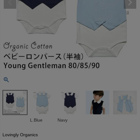
L.Blue
Navy
Lovingly Organics