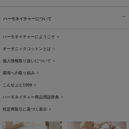
ギフトラッピング
chevron_right
ハーモネイチャーについて
お支払い方法
chevron_right
ハーモネイチャーにようこそ
chevron_right
配送と送料
chevron_right
オーガニックコットンとは
chevron_right
在庫状況と発送予定
chevron_right
個人情報取り扱いについて
chevron_right
サイズ・寸法
chevron_right
環境への取り組み
chevron_right
生地・素材
chevron_right
こんせぷと1999
chevron_right
お手入れについて
chevron_right
ハーモネイチャー商品用語辞典
chevron_right
レビューを書こう
chevron_right
特定商取引に基づく表示
chevron_right
返品交換
chevron_right
FAXでのご注文
chevron_right