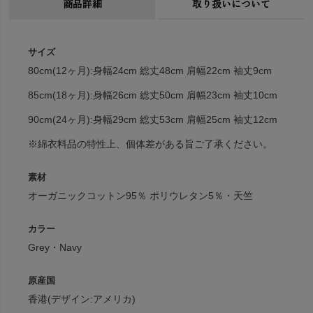
商品詳細
取り扱いについて
サイズ
80cm(12ヶ月):身幅24cm 総丈48cm 肩幅22cm 袖丈9cm
85cm(18ヶ月):身幅26cm 総丈50cm 肩幅23cm 袖丈10cm
90cm(24ヶ月):身幅29cm 総丈53cm 肩幅25cm 袖丈12cm
※綿衣料品の特性上、個体差がある旨ご了承ください。
素材
オーガニックコットン95％ ポリウレタン5％・天竺
カラー
Grey・Navy
原産国
香港(デザイン:アメリカ)