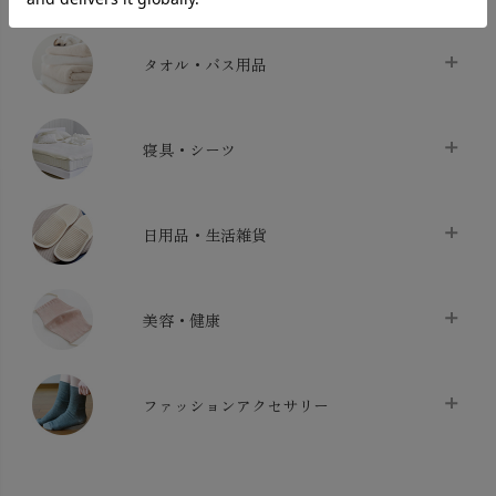
タオル・バス用品
タオル
chevron_right
寝具・シーツ
バス用品
chevron_right
ベッドシーツ
chevron_right
日用品・生活雑貨
布団カバー・カバーセット
chevron_right
クッション
chevron_right
枕・ピローケース
chevron_right
美容・健康
生地・手芸用品
chevron_right
防水シート
chevron_right
マスク
chevron_right
スリッパ・ルームシューズ
chevron_right
ケット・綿毛布
ファッションアクセサリー
chevron_right
コットン・綿棒
chevron_right
せっけん・洗剤
chevron_right
布団
chevron_right
靴下・タイツ・レッグウェア
chevron_right
ガーゼ
chevron_right
その他小物・雑貨
chevron_right