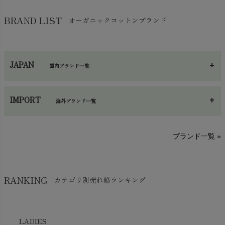
バッグ
chevron_right
保湿・スキンケア・サポーター
chevron_right
ヨガマット・カーペット
BRAND LIST
オーガニックコットンブランド
chevron_right
ハンカチ
chevron_right
カイロ・湯たんぽ
chevron_right
ネックウエア
chevron_right
JAPAN
国内ブランド一覧
手袋・アームカバー
chevron_right
あ～さ
へ～わ
し～ふ
帽子・かさ・その他
chevron_right
IMPORT
海外ブランド一覧
sisam（シサム）
A～G
O～Z
H～N
ブランド一覧 »
SISIFILLE（シシフィーユ）
Think-B（シンクビー）
HAPPY PLACE（ハッピープレイス）
SkinAware（スキンアウェア）
Hatley（ハットレイ）
RANKING
カテゴリ別売れ筋ランキング
生活アートクラブ
kidscase（キッズケース）
Tsukuba Cotton（つくばコットン）
LITTLE INDIANS（リトルインディアンズ）
天衣無縫
L'ovedbaby（ラブドベビー）
LADIES
nanadecor（ナナデェコール）