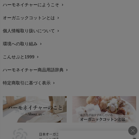
ハーモネイチャーにようこそ
chevron_right
配送と送料
chevron_right
オーガニックコットンとは
chevron_right
在庫状況と発送予定
chevron_right
個人情報取り扱いについて
chevron_right
サイズ・寸法
chevron_right
環境への取り組み
chevron_right
生地・素材
chevron_right
こんせぷと1999
chevron_right
お手入れについて
chevron_right
ハーモネイチャー商品用語辞典
chevron_right
レビューを書こう
chevron_right
特定商取引に基づく表示
chevron_right
返品交換
chevron_right
FAXでのご注文
chevron_right
お問い合わせ
chevron_right