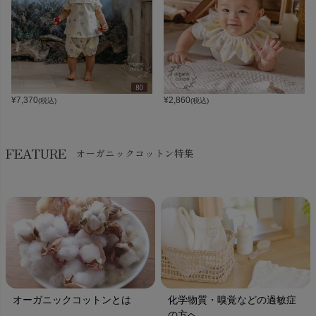
¥
7,370
¥
2,860
(税込)
(税込)
FEATURE
オーガニックコットン特集
オーガニックコットンとは
化学物質・嗅覚などの過敏症
の方へ