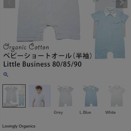
Grey
L.Blue
White
Lovingly Organics