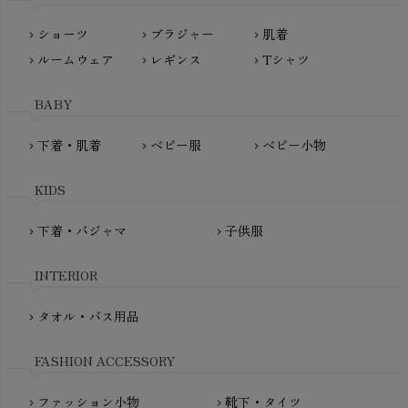
Lovingly Organics（ラビングリー）
nayuta（ナユタ）
ショーツ
ブラジャー
肌着
Madame MO（マダムモー）
chevron_right
chevron_right
chevron_right
ぬくぐるみ工房
ルームウェア
レギンス
Tシャツ
maggies（マギーズ）
chevron_right
chevron_right
chevron_right
HAYASHI
MAINIO（マイニオ）
Haruulala（ハルウララ）
BABY
MATONA（マトナ）
Pantyliners Organics（パンティライナーズ）
MAUD N LIL（モード・ン・リル）
下着・肌着
ベビー服
ベビー小物
chevron_right
chevron_right
chevron_right
PeopleTree（ピープルツリー）
maxomorra（マクソモーラ）
plantia（プランティア）
mini rodini（ミニロディーニ）
KIDS
PRISTINE（プリスティン）
Molo（モロ）
fromF（フロムエフ）
下着・パジャマ
子供服
chevron_right
chevron_right
My Little Cozmo（マイリトルコズモ）
nadadelazos（ナダデラゾス）
INTERIOR
NATURAPURA（ナチュラプラ）
NewNative（ニューネイティブ）
タオル・バス用品
chevron_right
Nukleus（ニュクレス）
FASHION ACCESSORY
ファッション小物
靴下・タイツ
chevron_right
chevron_right