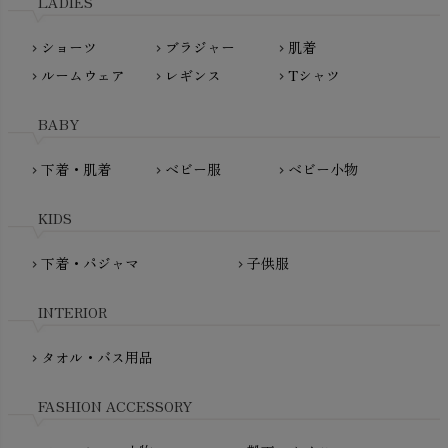
LADIES
nanadecor（ナナデェコール）
Lovingly Organics（ラビングリー）
nayuta（ナユタ）
ショーツ
ブラジャー
肌着
Madame MO（マダムモー）
chevron_right
chevron_right
chevron_right
ぬくぐるみ工房
ルームウェア
レギンス
Tシャツ
maggies（マギーズ）
chevron_right
chevron_right
chevron_right
HAYASHI
MAINIO（マイニオ）
Haruulala（ハルウララ）
BABY
MATONA（マトナ）
Pantyliners Organics（パンティライナーズ）
MAUD N LIL（モード・ン・リル）
下着・肌着
ベビー服
ベビー小物
chevron_right
chevron_right
chevron_right
PeopleTree（ピープルツリー）
maxomorra（マクソモーラ）
plantia（プランティア）
mini rodini（ミニロディーニ）
KIDS
PRISTINE（プリスティン）
Molo（モロ）
fromF（フロムエフ）
下着・パジャマ
子供服
chevron_right
chevron_right
My Little Cozmo（マイリトルコズモ）
nadadelazos（ナダデラゾス）
INTERIOR
NATURAPURA（ナチュラプラ）
NewNative（ニューネイティブ）
タオル・バス用品
chevron_right
Nukleus（ニュクレス）
FASHION ACCESSORY