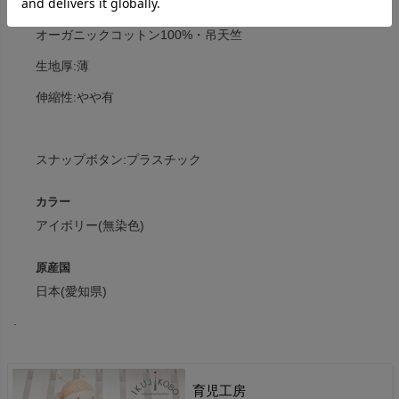
素材
オーガニックコットン100%・吊天竺
生地厚:薄
伸縮性:やや有
スナップボタン:プラスチック
カラー
アイボリー(無染色)
原産国
日本(愛知県)
.
育児工房