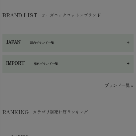
その他小物・雑貨
chevron_right
バッグ
chevron_right
保湿・スキンケア・サポーター
chevron_right
ヨガマット・カーペット
BRAND LIST
オーガニックコットンブランド
chevron_right
ハンカチ
chevron_right
カイロ・湯たんぽ
chevron_right
ネックウエア
chevron_right
JAPAN
国内ブランド一覧
手袋・アームカバー
chevron_right
あ～さ
へ～わ
し～ふ
帽子・かさ・その他
chevron_right
IMPORT
海外ブランド一覧
sisam（シサム）
A～G
O～Z
H～N
ブランド一覧 »
SISIFILLE（シシフィーユ）
Think-B（シンクビー）
HAPPY PLACE（ハッピープレイス）
SkinAware（スキンアウェア）
Hatley（ハットレイ）
RANKING
カテゴリ別売れ筋ランキング
生活アートクラブ
kidscase（キッズケース）
Tsukuba Cotton（つくばコットン）
LITTLE INDIANS（リトルインディアンズ）
天衣無縫
L'ovedbaby（ラブドベビー）