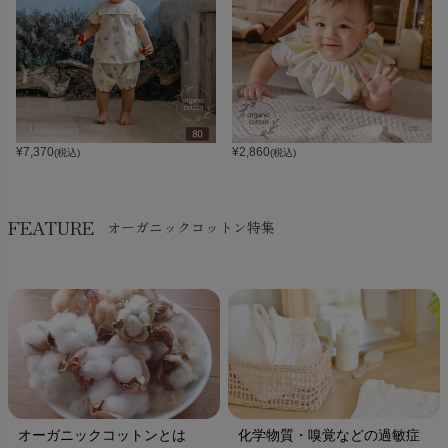
¥
7,370
¥
2,860
(税込)
(税込)
FEATURE
オーガニックコットン特集
オーガニックコットンとは
化学物質・嗅覚などの過敏症