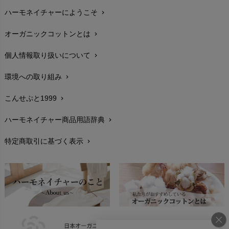
ハーモネイチャーにようこそ
chevron_right
配送と送料
chevron_right
オーガニックコットンとは
chevron_right
在庫状況と発送予定
chevron_right
個人情報取り扱いについて
chevron_right
サイズ・寸法
chevron_right
環境への取り組み
chevron_right
生地・素材
chevron_right
こんせぷと1999
chevron_right
お手入れについて
chevron_right
ハーモネイチャー商品用語辞典
chevron_right
レビューを書こう
chevron_right
特定商取引に基づく表示
chevron_right
返品交換
chevron_right
FAXでのご注文
chevron_right
お問い合わせ
chevron_right