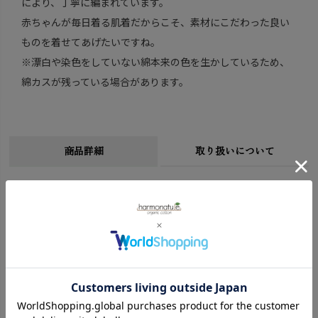
により、丁寧に編まれています。
赤ちゃんが毎日着る肌着だからこそ、素材にこだわった良い
ものを着せてあげたいですね。
※漂白や染色をしていない綿本来の色を生かしているため、
綿カスが残っている場合があります。
商品詳細
取り扱いについて
サイズ
50-70cm(0-6ヶ月)
総丈48cm 身幅24cm 裄丈27cm 股下11cm
※( )内は適応サイズ
※衣料品の特性上、個体差がある旨ご了承ください。