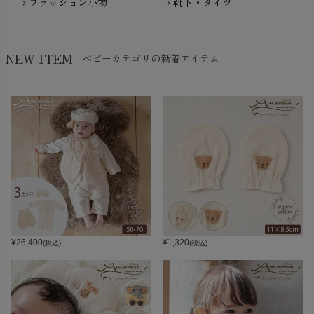
ファッション小物
靴下・タイツ
chevron_right
chevron_right
NEW ITEM
ベビーカテゴリの新着アイテム
¥
26,400
¥
1,320
(税込)
(税込)