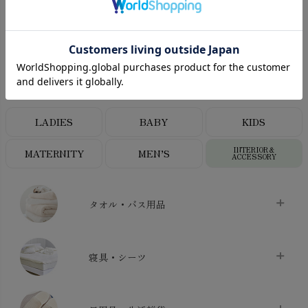
CATEGORY
オーガニックコットンカテゴリ
LADIES
BABY
KIDS
INTERIOR＆
MATERNITY
MEN’S
ACCESSORY
タオル・バス用品
タオル
chevron_right
寝具・シーツ
バス用品
chevron_right
ベッドシーツ
chevron_right