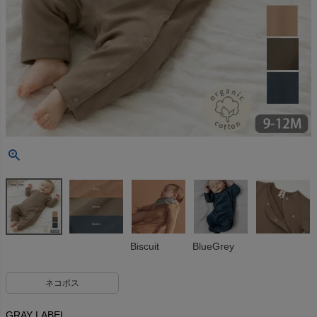
Biscuit
BlueGrey
ネコポス
GRAY LABEL