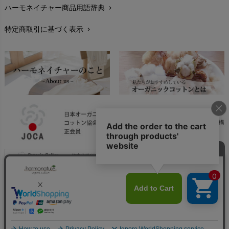
ハーモネイチャー商品用語辞典
chevron_right
レビューを書こう
chevron_right
特定商取引に基づく表示
chevron_right
返品交換
chevron_right
FAXでのご注文
chevron_right
お問い合わせ
chevron_right