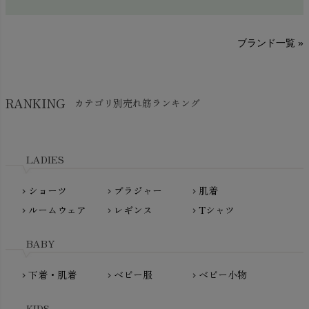
sisam（シサム）
A～G
O～Z
H～N
ブランド一覧 »
SISIFILLE（シシフィーユ）
Think-B（シンクビー）
HAPPY PLACE（ハッピープレイス）
SkinAware（スキンアウェア）
Hatley（ハットレイ）
RANKING
カテゴリ別売れ筋ランキング
生活アートクラブ
kidscase（キッズケース）
Tsukuba Cotton（つくばコットン）
LITTLE INDIANS（リトルインディアンズ）
天衣無縫
L'ovedbaby（ラブドベビー）
LADIES
nanadecor（ナナデェコール）
Lovingly Organics（ラビングリー）
nayuta（ナユタ）
ショーツ
ブラジャー
肌着
Madame MO（マダムモー）
chevron_right
chevron_right
chevron_right
ぬくぐるみ工房
ルームウェア
レギンス
Tシャツ
maggies（マギーズ）
chevron_right
chevron_right
chevron_right
HAYASHI
MAINIO（マイニオ）
Haruulala（ハルウララ）
BABY
MATONA（マトナ）
Pantyliners Organics（パンティライナーズ）
MAUD N LIL（モード・ン・リル）
下着・肌着
ベビー服
ベビー小物
chevron_right
chevron_right
chevron_right
PeopleTree（ピープルツリー）
maxomorra（マクソモーラ）
plantia（プランティア）
mini rodini（ミニロディーニ）
KIDS