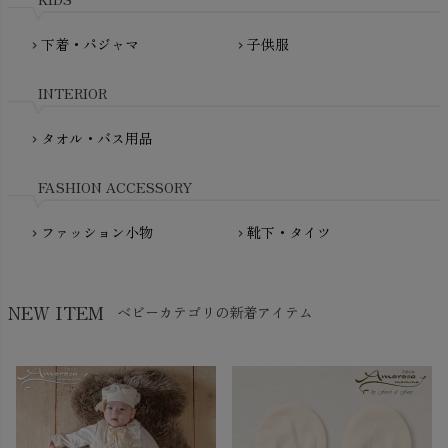
PRISTINE（プリスティン）
Molo（モロ）
fromF（フロムエフ）
下着・パジャマ
子供服
chevron_right
chevron_right
My Little Cozmo（マイリトルコズモ）
nadadelazos（ナダデラゾス）
INTERIOR
NATURAPURA（ナチュラプラ）
NewNative（ニューネイティブ）
タオル・バス用品
chevron_right
Nukleus（ニュクレス）
FASHION ACCESSORY
ファッション小物
靴下・タイツ
chevron_right
chevron_right
NEW ITEM
ベビーカテゴリの新着アイテム