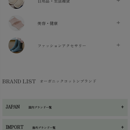
日用品・生活雑貨
布団カバー・カバーセット
chevron_right
クッション
chevron_right
枕・ピローケース
chevron_right
美容・健康
生地・手芸用品
chevron_right
防水シート
chevron_right
マスク
chevron_right
スリッパ・ルームシューズ
chevron_right
ケット・綿毛布
ファッションアクセサリー
chevron_right
コットン・綿棒
chevron_right
せっけん・洗剤
chevron_right
布団
chevron_right
靴下・タイツ・レッグウェア
chevron_right
ガーゼ
chevron_right
その他小物・雑貨
chevron_right
バッグ
chevron_right
保湿・スキンケア・サポーター
chevron_right
ヨガマット・カーペット
BRAND LIST
オーガニックコットンブランド
chevron_right
ハンカチ
chevron_right
カイロ・湯たんぽ
chevron_right
ネックウエア
chevron_right
JAPAN
国内ブランド一覧
手袋・アームカバー
chevron_right
あ～さ
へ～わ
し～ふ
帽子・かさ・その他
chevron_right
IMPORT
海外ブランド一覧