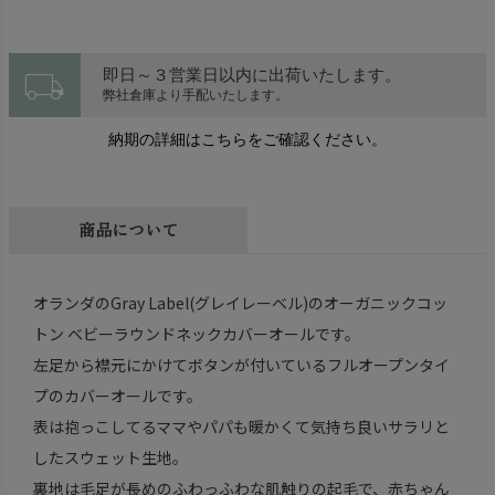
local_shipping
即日～３営業日以内に出荷いたします。
弊社倉庫より手配いたします。
納期の詳細はこちらをご確認ください。
商品について
オランダのGray Label(グレイレーベル)のオーガニックコッ
トン ベビーラウンドネックカバーオールです。
左足から襟元にかけてボタンが付いているフルオープンタイ
プのカバーオールです。
表は抱っこしてるママやパパも暖かくて気持ち良いサラリと
したスウェット生地。
裏地は毛足が長めのふわっふわな肌触りの起毛で、赤ちゃん