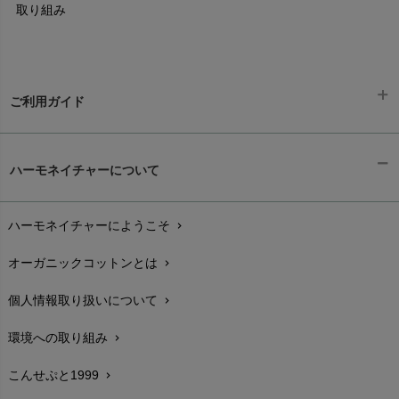
取り組み
ご利用ガイド
ギフトラッピング
chevron_right
ハーモネイチャーについて
お支払い方法
chevron_right
ハーモネイチャーにようこそ
chevron_right
配送と送料
chevron_right
オーガニックコットンとは
chevron_right
在庫状況と発送予定
chevron_right
個人情報取り扱いについて
chevron_right
サイズ・寸法
chevron_right
環境への取り組み
chevron_right
生地・素材
chevron_right
こんせぷと1999
chevron_right
お手入れについて
chevron_right