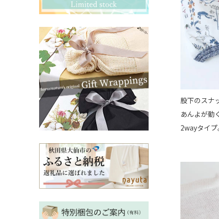
その他ママ雑貨
chevron_right
chevron_right
妊婦帯・産前産後ガードル
chevron_right
マタニティ・授乳パジャマ
chevron_right
股下のスナ
あんよが動
2wayタイプ