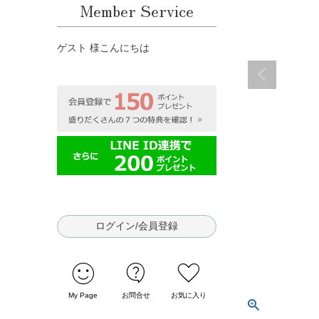
Member Service
ゲスト 様こんにちは
ログイン/会員登録
sentiment_satisfied
contact_support
favorite
My Page
お問合せ
お気に入り