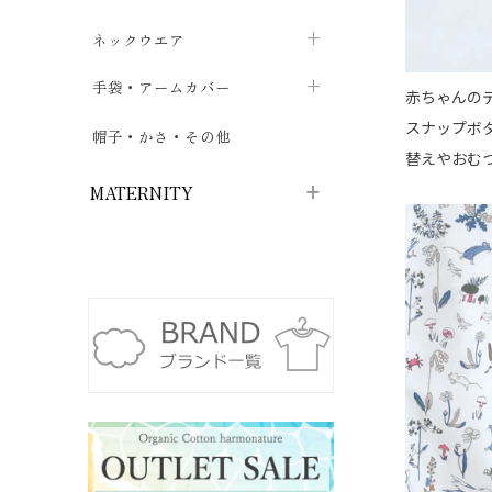
ハイソックス
バッグ・ポシェット
タオルハンカチ
chevron_right
ネックウエア
chevron_right
chevron_right
五本指・足袋ソックス
ガーゼハンカチ
マフラー
chevron_right
手袋・アームカバー
chevron_right
chevron_right
赤ちゃんの
タイツ
スナップボ
ハンカチ
ストール
chevron_right
ショート丈
chevron_right
chevron_right
帽子・かさ・その他
chevron_right
替えやおむ
レッグウォーマー
ネックカバー・スヌード
chevron_right
ロング丈
chevron_right
chevron_right
MATERNITY
マタニティウェア・授乳服
マタニティウェア・授乳服
授乳下着・パジャマ
chevron_right
マタニティ・授乳ブラジャー
マタ
ニティ・ママ雑貨
chevron_right
授乳パッド
授乳ケープ
chevron_right
chevron_right
マタニティショーツ
授乳クッション・枕
chevron_right
chevron_right
マタニティ・授乳インナー