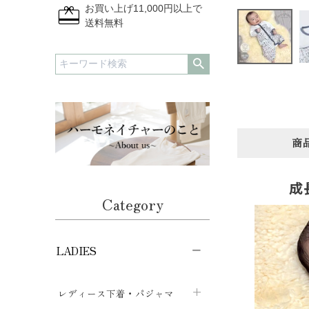
redeem
お買い上げ11,000円以上で
送料無料
商
成
Category
LADIES
レディース下着・パジャマ