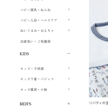
ボトムス
ボディスーツ
ベビー帽子
ベビーキャリー
chevron_right
chevron_right
ベビー寝具・ねんね
chevron_right
chevron_right
セレモニードレス
短肌着・長肌着
スタイ・よだれかけ
おでかけ用品・カバー・シート
chevron_right
ベビースリーパー
chevron_right
chevron_right
ベビー入浴・ヘルスケア
chevron_right
chevron_right
ワンピース・チュニック
肌着・下着
ミトン・手袋
chevron_right
ベビーパジャマ
chevron_right
ベビーおむつ・おむつカバー
chevron_right
ぬいぐるみ・おもちゃ
chevron_right
chevron_right
上着・アウター
ベビーおむつ・おむつカバー
靴下・タイツ
chevron_right
ベビー布団・シーツ
chevron_right
トレーニングパンツ
chevron_right
ファーストトイ
chevron_right
chevron_right
出産祝い・ご祝儀袋
chevron_right
トレーニングパンツ
レッグウォーマー・サポーター
ベビー枕・カバー
chevron_right
ベビーお風呂・ケア用品
chevron_right
ぬいぐるみ
chevron_right
chevron_right
chevron_right
KIDS
ベビー・キッズ腹巻
ベビーフェンス・安全用品
ガーゼ・クロス
chevron_right
知育玩具
chevron_right
chevron_right
chevron_right
キッズ・子供服
ブーティ・シューズ
ベビーおくるみ・アフガン
授乳クッション・枕
chevron_right
あみぐるみ
chevron_right
chevron_right
chevron_right
子供トップス
キッズ下着・パジャマ
マフラー
chevron_right
chevron_right
子供カーディガン・ベスト
子供肌着下着
キッズ雑貨・小物
汗取りパッド
chevron_right
chevron_right
chevron_right
子供チュニック・ワンピース
子供靴下
子供帽子
chevron_right
chevron_right
chevron_right
リバティの
MEN'S