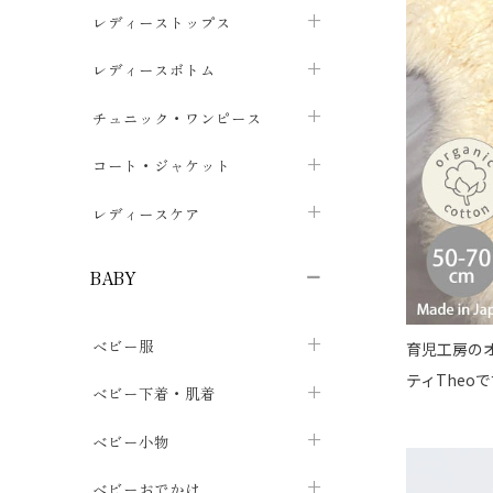
ブラジャー
レディーストップス
chevron_right
ショーツ
カットソー・Tシャツ
レディースボトム
chevron_right
chevron_right
レディースインナー・肌着
シャツ・ブラウス
スカート
chevron_right
チュニック・ワンピース
chevron_right
chevron_right
レギンス・スパッツ
パーカー・スウェット
レディースパンツ
半袖・袖なし
chevron_right
chevron_right
コート・ジャケット
chevron_right
chevron_right
パジャマ・ルームウェア
カーディガン・ボレロ・ベスト
長袖・７分袖
chevron_right
chevron_right
レディースケア
chevron_right
ニット・セーター
chevron_right
布ナプキン
chevron_right
BABY
パンティライナー
chevron_right
ベビー服
育児工房の
紙ナプキン
chevron_right
ティTheo
カバーオール・ロンパース
ベビー下着・肌着
chevron_right
セパレート・上下セット
コンビ肌着
ベビー小物
chevron_right
chevron_right
トップス
パンツ・オーバーパンツ
ベビー小物・雑貨
chevron_right
ベビーおでかけ
chevron_right
chevron_right