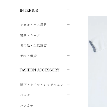
子供ボトムス
子供タイツ・レギンス
子供雑貨
chevron_right
chevron_right
chevron_right
INTERIOR
メンズ下着・パジャマ
子供上着・アウター
子供パジャマ
chevron_right
chevron_right
メンズインナー・肌着
メンズファッション
子供ローブ
chevron_right
chevron_right
タオル・バス用品
ボクサーパンツ
シャツ・カットソー
chevron_right
chevron_right
タオル
寝具・シーツ
chevron_right
ブリーフ
セーター・トレーナー・パーカ
chevron_right
chevron_right
バス用品
ベッドシーツ
日用品・生活雑貨
chevron_right
chevron_right
トランクス
ボトムス
chevron_right
chevron_right
布団カバー・カバーセット
クッション
美容・健康
chevron_right
chevron_right
アンダーパンツ・ももひき
コート・上着
chevron_right
chevron_right
枕・ピローケース
生地・手芸用品
マスク
chevron_right
chevron_right
chevron_right
FASHION ACCESSORY
メンズパジャマ
chevron_right
防水シート
スリッパ・ルームシューズ
コットン・綿棒
chevron_right
chevron_right
chevron_right
靴下・タイツ・レッグウェア
ケット・綿毛布
せっけん・洗剤
ガーゼ
chevron_right
chevron_right
chevron_right
フットカバー・アンクレット
布団
バッグ
その他小物・雑貨
chevron_right
保湿・スキンケア・サポーター
chevron_right
chevron_right
chevron_right
ソックス
巾着・ポーチ
ヨガマット・カーペット
ハンカチ
chevron_right
カイロ・湯たんぽ
chevron_right
chevron_right
chevron_right