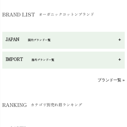
その他小物・雑貨
chevron_right
バッグ
chevron_right
保湿・スキンケア・サポーター
chevron_right
ヨガマット・カーペット
BRAND LIST
オーガニックコットンブランド
chevron_right
ハンカチ
chevron_right
カイロ・湯たんぽ
chevron_right
ネックウエア
chevron_right
JAPAN
国内ブランド一覧
手袋・アームカバー
chevron_right
あ～さ
へ～わ
し～ふ
帽子・かさ・その他
chevron_right
IMPORT
海外ブランド一覧
sisam（シサム）
A～G
O～Z
H～N
ブランド一覧 »
SISIFILLE（シシフィーユ）
Think-B（シンクビー）
HAPPY PLACE（ハッピープレイス）
SkinAware（スキンアウェア）
Hatley（ハットレイ）
RANKING
カテゴリ別売れ筋ランキング
生活アートクラブ
kidscase（キッズケース）
Tsukuba Cotton（つくばコットン）
LITTLE INDIANS（リトルインディアンズ）
天衣無縫
L'ovedbaby（ラブドベビー）