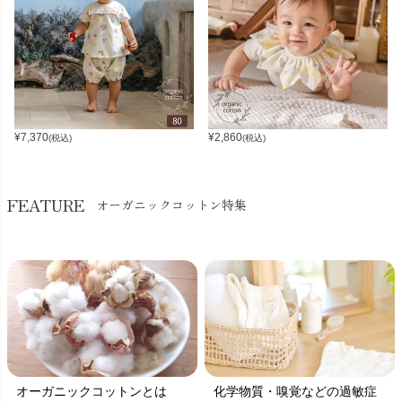
¥
7,370
¥
2,860
(税込)
(税込)
FEATURE
オーガニックコットン特集
オーガニックコットンとは
化学物質・嗅覚などの過敏症