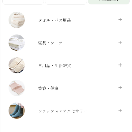
タオル・バス用品
タオル
chevron_right
寝具・シーツ
バス用品
chevron_right
ベッドシーツ
chevron_right
日用品・生活雑貨
布団カバー・カバーセット
chevron_right
クッション
chevron_right
枕・ピローケース
chevron_right
美容・健康
生地・手芸用品
chevron_right
防水シート
chevron_right
マスク
chevron_right
スリッパ・ルームシューズ
chevron_right
ケット・綿毛布
ファッションアクセサリー
chevron_right
コットン・綿棒
chevron_right
せっけん・洗剤
chevron_right
布団
chevron_right
靴下・タイツ・レッグウェア
chevron_right
ガーゼ
chevron_right