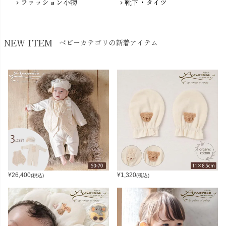
ファッション小物
靴下・タイツ
chevron_right
chevron_right
NEW ITEM
ベビーカテゴリの新着アイテム
¥
26,400
¥
1,320
(税込)
(税込)