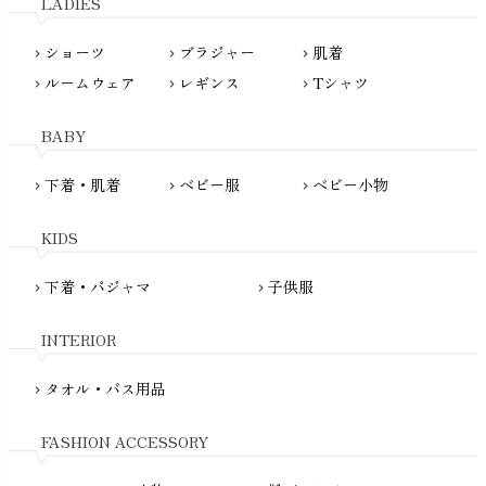
LADIES
nanadecor（ナナデェコール）
Lovingly Organics（ラビングリー）
nayuta（ナユタ）
ショーツ
ブラジャー
肌着
Madame MO（マダムモー）
chevron_right
chevron_right
chevron_right
ぬくぐるみ工房
ルームウェア
レギンス
Tシャツ
maggies（マギーズ）
chevron_right
chevron_right
chevron_right
HAYASHI
MAINIO（マイニオ）
Haruulala（ハルウララ）
BABY
MATONA（マトナ）
Pantyliners Organics（パンティライナーズ）
MAUD N LIL（モード・ン・リル）
下着・肌着
ベビー服
ベビー小物
chevron_right
chevron_right
chevron_right
PeopleTree（ピープルツリー）
maxomorra（マクソモーラ）
plantia（プランティア）
mini rodini（ミニロディーニ）
KIDS
PRISTINE（プリスティン）
Molo（モロ）
fromF（フロムエフ）
下着・パジャマ
子供服
chevron_right
chevron_right
My Little Cozmo（マイリトルコズモ）
nadadelazos（ナダデラゾス）
INTERIOR
NATURAPURA（ナチュラプラ）
NewNative（ニューネイティブ）
タオル・バス用品
chevron_right
Nukleus（ニュクレス）
FASHION ACCESSORY