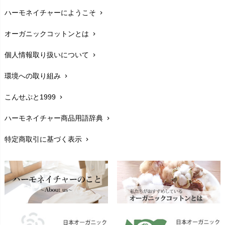
ハーモネイチャーにようこそ
chevron_right
配送と送料
chevron_right
オーガニックコットンとは
chevron_right
在庫状況と発送予定
chevron_right
個人情報取り扱いについて
chevron_right
サイズ・寸法
chevron_right
環境への取り組み
chevron_right
生地・素材
chevron_right
こんせぷと1999
chevron_right
お手入れについて
chevron_right
ハーモネイチャー商品用語辞典
chevron_right
レビューを書こう
chevron_right
特定商取引に基づく表示
chevron_right
返品交換
chevron_right
FAXでのご注文
chevron_right
お問い合わせ
chevron_right