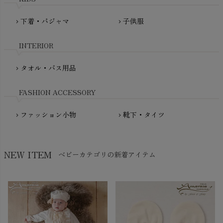
PRISTINE（プリスティン）
Molo（モロ）
fromF（フロムエフ）
下着・パジャマ
子供服
chevron_right
chevron_right
My Little Cozmo（マイリトルコズモ）
nadadelazos（ナダデラゾス）
INTERIOR
NATURAPURA（ナチュラプラ）
NewNative（ニューネイティブ）
タオル・バス用品
chevron_right
Nukleus（ニュクレス）
FASHION ACCESSORY
ファッション小物
靴下・タイツ
chevron_right
chevron_right
NEW ITEM
ベビーカテゴリの新着アイテム