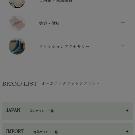
日用品・生活雑貨
布団カバー・カバーセット
chevron_right
クッション
chevron_right
枕・ピローケース
chevron_right
美容・健康
生地・手芸用品
chevron_right
防水シート
chevron_right
マスク
chevron_right
スリッパ・ルームシューズ
chevron_right
ケット・綿毛布
ファッションアクセサリー
chevron_right
コットン・綿棒
chevron_right
せっけん・洗剤
chevron_right
布団
chevron_right
靴下・タイツ・レッグウェア
chevron_right
ガーゼ
chevron_right
その他小物・雑貨
chevron_right
バッグ
chevron_right
保湿・スキンケア・サポーター
chevron_right
ヨガマット・カーペット
BRAND LIST
オーガニックコットンブランド
chevron_right
ハンカチ
chevron_right
カイロ・湯たんぽ
chevron_right
ネックウエア
chevron_right
JAPAN
国内ブランド一覧
手袋・アームカバー
chevron_right
あ～さ
へ～わ
し～ふ
帽子・かさ・その他
chevron_right
IMPORT
海外ブランド一覧