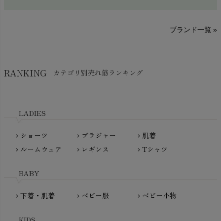
sisam（シサム）
A～G
O～Z
H～N
ブランド一覧 »
SISIFILLE（シシフィーユ）
Think-B（シンクビー）
HAPPY PLACE（ハッピープレイス）
SkinAware（スキンアウェア）
Hatley（ハットレイ）
RANKING
カテゴリ別売れ筋ランキング
生活アートクラブ
kidscase（キッズケース）
Tsukuba Cotton（つくばコットン）
LITTLE INDIANS（リトルインディアンズ）
天衣無縫
L'ovedbaby（ラブドベビー）
LADIES
nanadecor（ナナデェコール）
Lovingly Organics（ラビングリー）
nayuta（ナユタ）
ショーツ
ブラジャー
肌着
Madame MO（マダムモー）
chevron_right
chevron_right
chevron_right
ぬくぐるみ工房
ルームウェア
レギンス
Tシャツ
maggies（マギーズ）
chevron_right
chevron_right
chevron_right
HAYASHI
MAINIO（マイニオ）
Haruulala（ハルウララ）
BABY
MATONA（マトナ）
Pantyliners Organics（パンティライナーズ）
MAUD N LIL（モード・ン・リル）
下着・肌着
ベビー服
ベビー小物
chevron_right
chevron_right
chevron_right
PeopleTree（ピープルツリー）
maxomorra（マクソモーラ）
plantia（プランティア）
mini rodini（ミニロディーニ）
KIDS